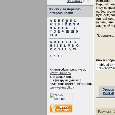
Анотація:
Всі книжки
(1660)
Перший і на
тому, витрим
Книжки за першою
на безлюдном
літерою назви
мужності, во
життєві хал
А
Б
В
Г
Д
Е
Є
перевидань, 
Ж
З
И
І
Й
К
Л
М
Для дітей се
Н
О
П
Р
С
Т
У
Ф
Х
Ц
Ч
Ш
Щ
Э
Ю
Я
Поділитись:
A
B
C
D
E
F
G
H
I
J
K
L
M
N
O
P
R
S
T
U
V
W
1
2
3
9
Лінк із зоб
Книголюбам пропонуємо
купить мебель
для ваших книг.
Шафи зручні для всіх
видів книг, окрім електронних.
www.vsi-mebli.ua
Уривок 
книжки
Результат: