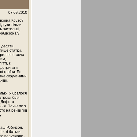
07.09.2010
інзона Крузо?
ідгуки тільки
ь вчительці,
Робінзона у
 десяти,
лише статки,
рговлею, хоча
тим,
тті, є
ідстригати
ї країни. Бо
 вже скрученими
ндії.
льки їх бралося
етрощі біля
 Дефо, з
ння. Почнемо з
сто на рейді під
у
наш Робінзон.
, які батьки
уло популярне -