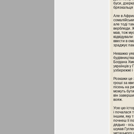
буси, дзерк
брязкальця т
Але в Африц
сомалійськи
але тоді там
верблюди. Ж
мав, тож му
відвідували 
ввести в ом
зраджує пам
Неважко уяв
будівництва
Богдана Хме
українців у
узбережжі і
Розкажи це 
гроші за кв
пісень на р
можуть бути
він заверши
вояж.
Усю цю істо
і почалася 
іншим, яку 
почнеш її п
дядько - ось
шукав Гугле
читацького 