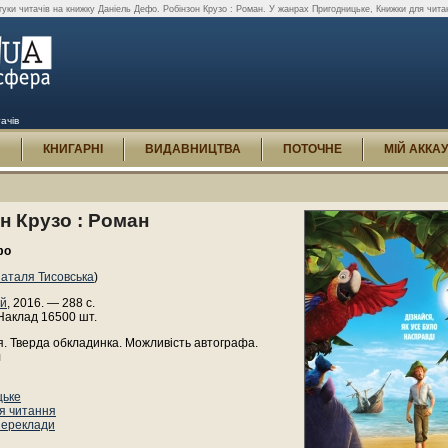
гуки читачів на книжку Даніель Дефо. Робінзон Крузо : Роман. У жанрах Пригодницьке, Книжки для чита
ачів
И
КНИГАРНІ
ВИДАВНИЦТВА
ПОТОЧНЕ
МІЙ АККА
н Крузо : Роман
фо
аталя Тисовська
)
ій
, 2016. — 288 с.
Наклад 16500 шт.
. Тверда обкладинка. Можливість автографа.
л
цьке
я читання
переклади