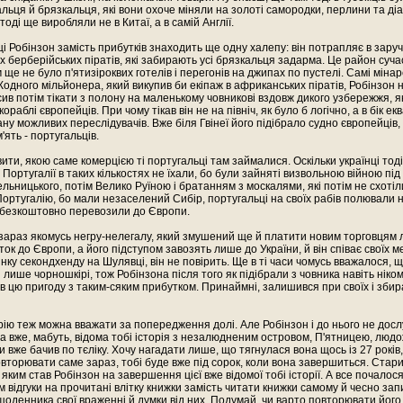
альця й брязкальця, які вони охоче міняли на золоті самородки, перлини та ді
оді ще виробляли не в Китаї, а в самій Англії.
і Робінзон замість прибутків знаходить ще одну халепу: він потрапляє в зару
х берберійських піратів, які забирають усі брязкальця задарма. Це район суча
 ще не було п'ятизіроквих готелів і перегонів на джипах по пустелі. Самі міна
одного мільйонера, який викупив би екіпаж в африканських піратів, Робінзон 
сив потім тікати з полону на маленькому човникові вздовж дикого узбережжя, я
кораблі європейців. При чому тікав він не на північ, як було б логічно, а в бік е
ану можливих переслідувачів. Вже біля Гвінеї його підібрало судно європейців,
'ять - португальців.
ити, якою саме комерцією ті португальці там займалися. Оскільки українці тод
 Португалії в таких кількостях не їхали, бо були зайняті визвольною війною пі
льницького, потім Велико Руїною і братанням з москалями, які потім не схотіл
 Португалію, бо мали незаселений Сибір, португальці на своїх рабів полювали 
 безкоштовно перевозили до Європи.
зараз якомусь негру-нелегалу, який змушений ще й платити новим торговцям 
иток до Європи, а його підступом завозять лише до України, й він співає своїх 
инку секондхенду на Шулявці, він не повірить. Ще в ті часи чомусь вважалося,
 лише чорношкірі, тож Робінзона після того як підібрали з човника навіть ніком
в цю пригоду з таким-сяким прибутком. Принаймні, залишився при своїх і збир
рію теж можна вважати за попередження долі. Але Робінзон і до нього не досл
та вже, мабуть, відома тобі історія з незалюдненим островом, П'ятницею, люд
ти вже бачив по тєліку. Хочу нагадати лише, що тягнулася вона щось із 27 років
овторювати саме зараз, тобі буде вже під сорок, коли вона завершиться. Стар
 яким став Робінзон на завершення цієї вже відомої тобі історії. А все почалося
м відгуки на прочитані влітку книжки замість читати книжки самому й чесно за
щоденника свої враженні й думки від них. Подумай, чи варто повторювати його