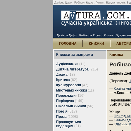
Даніель Дефо : Робінзон Крузо : Роман : Відгуки читачів.
Від
Даніель Дефо : Робінзон Крузо : Роман : Відгуки чит
ГОЛОВНА
КНИЖКИ
АВТОР
Книжки за жанрами
Книжка
Робінзо
Аудіокнижки
(11)
Дитяча література
(215)
Даніель Де
Драма
(18)
Критика
(62)
(Переклад:
Н
Культурологія
(47)
—
Країна мр
Мистецькі книжки
(11)
— м.Київ. — 
Переклади
(116)
Перевидання
Періодика
(149)
ББК: 84.4Ве
Піксельні книжки
(56)
Поезія
(517)
Жанр:
—
Пригодни
Проза
(1098)
—
Книжки дл
Пропонується
—
Класичні 
видавцям
(21)