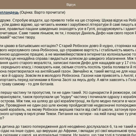
Відгук
олландець
(Оцінка: Варто прочитати)
 друже. Спробую вгадати, що привело тебе на цю сторінку. Шукав відгук на Роб
, усім давно відомо, що читають книжки і зарубіжної літератури й самі пишуть в
тани, правильні пацани швиденько знаходять усе в Гуглі, роздруковують і здают
рочитавши. Саме таким ліньком, як ти, і показує Даніель Дефо нам свого героя 
кавій" частині твору.
и цікаво в батьківських нотаціях? Старий Робінзон довго й нудно, сторінках на
вого нерозумного сина-Робінзона, що справжню вартість і стабільність мають 
інною щоденною працею, а не манімейкерством в інтернетах колоніальною то
огляд ця ненадійна справа і видається шляхом до швидкого збагачення. Між 
ання цього старого мораліста, записані паном Дефо для нащадків ще у 17 столі
середнього класу, і показують нам, скільки століть поспіль треба поливати й п
вона перетворилася на англійський газон. Звичайно ж, такий метод не для нашо
- все й одразу. Зовсім як в молодого Робінзона. Газони нам привозять з Англії,
згортають перед хатинками в Конча Заспі за якусь добу. А квіти завозять з Гола
траву самому - то для ботанів.
 першу частину ти пропустив, ти не один такий. Усі сценаристи й режисери, скі
екранізувати, також пропускали цю "нудну" частину і починали одразу з корабл
острова. Між тим, на шляху до цієї кораблетрощі, як було модно писати в часи
ери, Провидіння не один раз шле юному пройдисвітові недвозначні попередже
рший корабель, на якому Робінзон вирішив тікати від сім'ї й школи, затонув про
ного шторму в гирлі річки Темзи. Питання на чотири - на якій пачці чаю ту річк
но?
 дитина до такого попередження долі неодмінно дослухалася б, та не такий 
 сідає на інше судно, що вирушає до Африки, і вкладає усі свої кишенькові гроші
а сніданки у школі, на колоніальні товари. Ну знаєш, що там тоді в туземців б