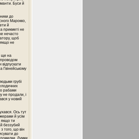
аманти. Буси й
чники до
сного Марокко,
рети й
на прикметі не
ке нечасто
кватору, щоб
 якщо не
і ще на
д проводом
и відпускати
на Гвінейському
людьми грубі
мелодичних
 що рабами
у не продали, і
ався у новий
ухався. Ось тут
ожерами й усім
, якщо ти
ий беззубий
 з того, що він
писувати до
 помилки. Думки