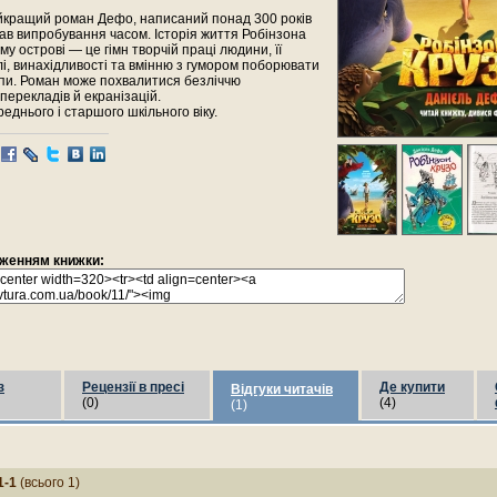
йкращий роман Дефо, написаний понад 300 років
ав випробування часом. Історія життя Робінзона
у острові — це гімн творчій праці людини, її
лі, винахідливості та вмінню з гумором поборювати
епи. Роман може похвалитися безліччю
перекладів й екранізацій.
реднього і старшого шкільного віку.
раженням книжки:
з
Рецензії в пресі
Де купити
Відгуки читачів
(0)
(4)
(1)
1-1
(всього 1)