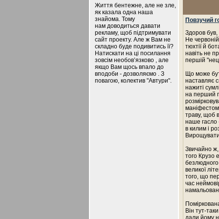
Життя бентежне, але не зле,
як казала одна наша
знайома. Тому
Повзучий г
нам доводиться давати
рекламу, щоб підтримувати
Здоров був,
сайт проекту. Але ж Вам не
Не червоній
складно буде подивитись її?
тюхтії й бо
Натискати на ці посилання
навіть не п
зовсім необов’язково , але
першій "неці
якщо Вам щось впало до
вподоби - дозволяємо . З
Що може бут
повагою, колектив "Автури".
наставляє с
нажиті сумл
на перший п
розмірковув
маніфестом 
траву, щоб 
наше гасло 
в килим і ро
Вирощувати 
Звичайно ж,
того Крузо 
безлюдного 
великої літ
того, що пе
час неймовір
намальова
Поміркована
Він тут-таки
дали йому н