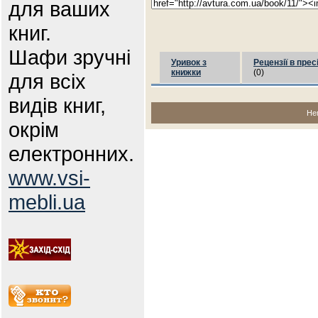
для ваших
книг.
Шафи зручні
Уривок з
Рецензії в прес
книжки
(0)
для всіх
видів книг,
Не
окрім
електронних.
www.vsi-
mebli.ua