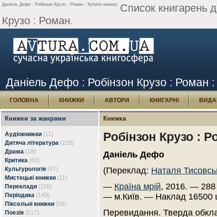
Даніель Дефо : Робінзон Крузо : Роман : Купити книжку.
Список книгарень д
Крузо : Роман.
Даніель Дефо : Робінзон Крузо : Роман :
ГОЛОВНА
КНИЖКИ
АВТОРИ
КНИГАРНІ
ВИДА
Книжки за жанрами
Книжка
Робінзон Крузо : Р
Аудіокнижки
(11)
Дитяча література
(215)
Драма
(18)
Даніель Дефо
Критика
(62)
Культурологія
(47)
(Переклад:
Наталя Тисовсь
Мистецькі книжки
(11)
—
Країна мрій
, 2016. — 288 
Переклади
(116)
Періодика
(149)
— м.Київ. — Наклад 16500 
Піксельні книжки
(56)
Перевидання. Тверда обкл
Поезія
(517)