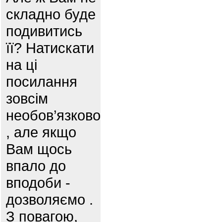
складно буде
подивитись
її? Натискати
на ці
посилання
зовсім
необов’язково
, але якщо
Вам щось
впало до
вподоби -
дозволяємо .
З повагою,