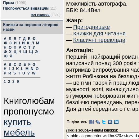
Проза
(1098)
Можливість автографа.
Пропонується видавцям
(21)
ББК: 84.4Вел
Всі книжки
(1660)
Жанр:
Книжки за першою літерою
—
Пригодницьке
назви
—
Книжки для читання
А
Б
В
Г
Д
Е
Є
—
Класичні переклади
Ж
З
И
І
Й
К
Л
М
Н
О
П
Р
С
Т
У
Анотація:
Ф
Х
Ц
Ч
Ш
Щ
Э
Перший і найкращий роман
Ю
Я
написаний понад 300 років 
A
B
C
D
E
F
G
H
I
J
K
L
M
N
O
витримав випробування часо
P
R
S
T
U
V
W
життя Робінзона на безлюд
1
2
3
9
— це гімн творчій праці люд
мужності, волі, винахідливо
з гумором поборювати житт
Книголюбам
безліччю перевидань, перек
Для дітей середнього і стар
пропонуємо
купить
Поділитись:
мебель
Лінк із зображенням книжки: