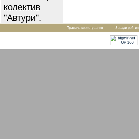
колектив
"Автури".
Правила користування
Засади рейтин