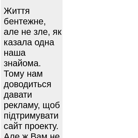
Життя
бентежне,
але не зле, як
казала одна
наша
знайома.
Тому нам
доводиться
давати
рекламу, щоб
підтримувати
сайт проекту.
Але ж Вам не