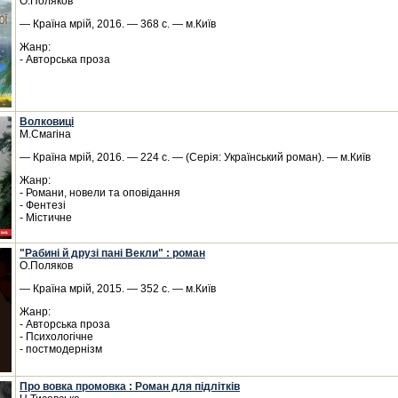
О.Поляков
— Країна мрій, 2016. — 368 с. — м.Київ
Жанр:
- Авторська проза
Волковиці
М.Смагіна
— Країна мрій, 2016. — 224 с. — (Серія: Український роман). — м.Київ
Жанр:
- Романи, новели та оповідання
- Фентезі
- Містичне
"Рабині й друзі пані Векли" : роман
О.Поляков
— Країна мрій, 2015. — 352 с. — м.Київ
Жанр:
- Авторська проза
- Психологічне
- постмодернізм
Про вовка промовка : Роман для підлітків