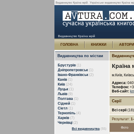
Видавництво Країна мрій.
Українське видавництво Країна мрі
Видавництво Країна мрій
ГОЛОВНА
КНИЖКИ
АВТОР
Видавництва по містам
Видавницт
Країна 
Брустурів
(1)
Дніпропетровськ
(1)
Івано-Франківськ
(2)
м.Київ, Київс
Канів
(1)
Адреса:
0407
Київ
(24)
Телефон:
+3
Луцьк
(1)
Веб-сайт:
km
Львів
(9)
Полтава
(1)
Серії
Сідней
(1)
Сіетл
(1)
Всі серії
(18
Тернопіль
(4)
Харків
(7)
Результат:
1
Чернівці
(2)
Фото
Всі видавництва
(55)