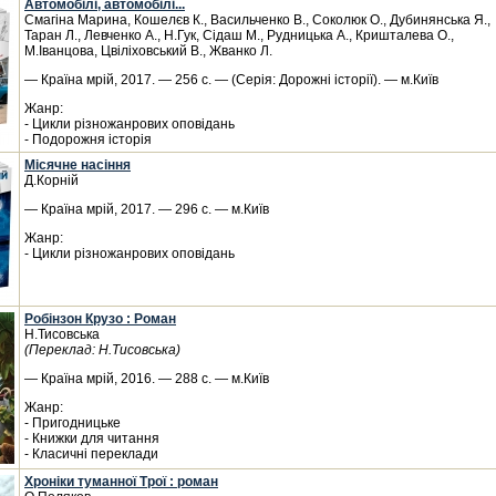
Автомобілі, автомобілі...
Смагіна Марина, Кошелєв К., Васильченко В., Соколюк О., Дубинянська Я.,
Таран Л., Левченко А., Н.Гук, Сідаш М., Рудницька А., Кришталева О.,
М.Іванцова, Цвіліховський В., Жванко Л.
— Країна мрій, 2017. — 256 с. — (Серія: Дорожні історії). — м.Київ
Жанр:
- Цикли різножанрових оповідань
- Подорожня історія
Місячне насіння
Д.Корній
— Країна мрій, 2017. — 296 с. — м.Київ
Жанр:
- Цикли різножанрових оповідань
Робінзон Крузо : Роман
Н.Тисовська
(Переклад: Н.Тисовська)
— Країна мрій, 2016. — 288 с. — м.Київ
Жанр:
- Пригодницьке
- Книжки для читання
- Класичні переклади
Хроніки туманної Трої : роман