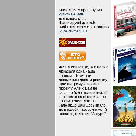
Книголюбам пропонуємо
купить мебель
для ваших книг.
Шафи зручні для всіх
видів книг, окрім електронних.
www.vsi-mebli.ua
Життя бентежне, але не зле,
як казала одна наша
знайома. Тому нам
доводиться давати рекламу,
щоб підтримувати сайт
проекту. Але ж Вам не
складно буде подивитись її?
Натискати на ці посилання
зовсім необов’язково
, але якщо Вам щось впало
до вподоби - дозволяємо . З
повагою, колектив "Автури".