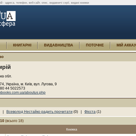
й - адреса, телефон, веб-сайт, опис, видавничі серії, видані книжки
И
КНИГАРНІ
ВИДАВНИЦТВА
ПОТОЧНЕ
МІЙ АККА
во
мрій
ька обл.
4, Україна, м. Київ, вул. Лугова, 9
80 44 5022573
books.com.ua/aboutus.php
) |
Всеволод Нестайко радить прочитати
(0) |
Фієста
(1)
-10
(всього 18)
Книжка