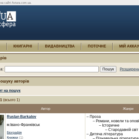
на сайті Avtura.com.ua.
И
КНИГАРНІ
ВИДАВНИЦТВА
ПОТОЧНЕ
МІЙ АККА
рів
а:
Розширени
пошуку авторів
ит на пошук
-1
(всього 1)
Автор
Жанри
Ruslan Barkalov
– Проза
– Романи, новели та опов
м.Івано-Франківськ
– Історичне
– Стародавній світ
Біографія
– Дитяча література
Книжки
(1)
– Пізнавальна література