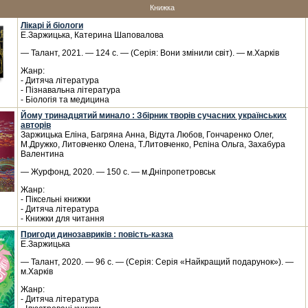
Книжка
Лікарі й біологи
Е.Заржицька, Катерина Шаповалова
— Талант, 2021. — 124 с. — (Серія: Вони змінили світ). — м.Харків
Жанр:
- Дитяча література
- Пізнавальна література
- Біологія та медицина
Йому тринадцятий минало : Збірник творів сучасних українських
авторів
Заржицька Еліна, Багряна Анна, Відута Любов, Гончаренко Олег,
М.Дружко, Литовченко Олена, Т.Литовченко, Рєпіна Ольга, Захабура
Валентина
— Журфонд, 2020. — 150 с. — м.Дніпропетровськ
Жанр:
- Піксельні книжки
- Дитяча література
- Книжки для читання
Пригоди динозавриків : повість-казка
Е.Заржицька
— Талант, 2020. — 96 с. — (Серія: Серія «Найкращий подарунок»). —
м.Харків
Жанр:
- Дитяча література