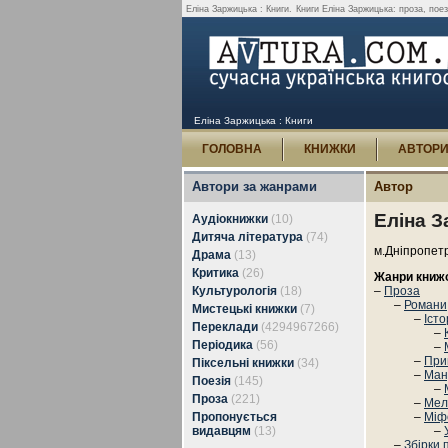
Еліна Заржицька : Книги.
Книги Еліна Заржицька: проза, поезі
Еліна Заржицька : Книги
ГОЛОВНА
КНИЖКИ
АВТОР
Автори за жанрами
Автор
Еліна 
Аудіокнижки
(10)
Дитяча література
(74)
м.Дніпропетр
Драма
(13)
Критика
(26)
Жанри книж
Культурологія
(18)
–
Проза
–
Романи,
Мистецькі книжки
(7)
–
Іст
Переклади
(4294967266)
–
Періодика
(56)
–
–
При
Піксельні книжки
(34)
–
Ман
Поезія
(145)
–
Проза
(221)
–
Мел
Пропонується
–
Міф
видавцям
(13)
–
–
Збірки 