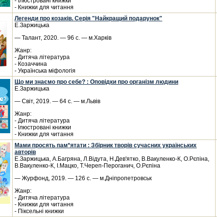
- Ілюстровані книжки
- Книжки для читання
Легенди про козаків. Серія "Найкращий подарунок"
Е.Заржицька
— Талант, 2020. — 96 с. — м.Харків
Жанр:
- Дитяча література
- Козаччина
- Українська міфологія
Що ми знаємо про себе? : Оповідки про організм людини
Е.Заржицька
— Світ, 2019. — 64 с. — м.Львів
Жанр:
- Дитяча література
- Ілюстровані книжки
- Книжки для читання
Мами просять пам*ятати : Збірник творів сучасних українських
авторів
Е.Заржицька, А.Багряна, Л.Відута, Н.Дев'ятко, В.Вакуленко-К, О.Рєпіна,
В.Вакуленко-К, І.Мацко, Т.Череп-Пероганич, О.Рєпіна
— Журфонд, 2019. — 126 с. — м.Дніпропетровськ
Жанр:
- Дитяча література
- Книжки для читання
- Піксельні книжки