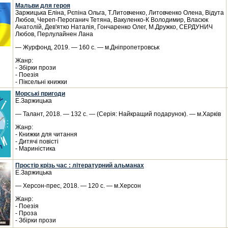
Мальви для героя
Заржицька Еліна, Рєпіна Ольга, Т.Литовченко, Литовченко Олена, Відута
Любов, Череп-Пероганич Тетяна, Вакуленко-К Володимир, Власюк
Анатолій, Дев'ятко Наталія, Гончаренко Олег, М.Дружко, СЕРДУНИЧ
Любов, Перлулайнен Лана
— Журфонд, 2019. — 160 с. — м.Дніпропетровськ
Жанр:
- Збірки прози
- Поезія
- Піксельні книжки
Морські пригоди
Е.Заржицька
— Талант, 2018. — 132 с. — (Серія: Найкращий подарунок). — м.Харків
Жанр:
- Книжки для читання
- Дитячі повісті
- Мариністика
Простір крізь час : літературний альманах
Е.Заржицька
— Херсон-прес, 2018. — 120 с. — м.Херсон
Жанр:
- Поезія
- Проза
- Збірки прози