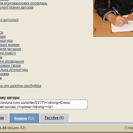
ли різножанрових оповідань
логії різних авторів
і антології
си
ахи
ература
вані книжки
 для читання
чі повісті
ки
ячі оповідання
шовані твори
льна література
книжки
и
ka.org.ua/elina-zarzhytska
інку автора:
ія
Гестбук
(6)
Книжки
(52)
1-10
(всього 52)
Стор