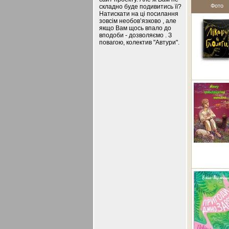
Фото
складно буде подивитись її?
Натискати на ці посилання
зовсім необов’язково , але
якщо Вам щось впало до
вподоби - дозволяємо . З
повагою, колектив "Автури".