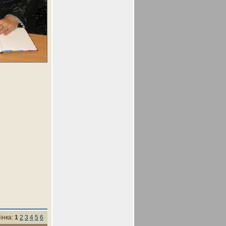
інка:
1
2
3
4
5
6