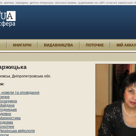
я, критика, періодика, дитяча література, піксельні книжки, аудіокнижки на сайті сучасної української лі
И
КНИГАРНІ
ВИДАВНИЦТВА
ПОТОЧНЕ
МІЙ АККА
Заржицька
овськ, Дніпропетровська обл.
ок:
 новели та оповідання
оричне
Козаччина
Майдани
годницьке
дрівне
Мариністика
одрама
ологічне
Українська міфологія
прози