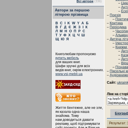
Всі автори
(336)
–
Цик
–
Анто
Автори за першою
–
Есеї
літерою прізвища
–
Поезія
–
Поетичн
B
C
I
K
W
Y
А
Б
–
Критика
В
Г
Д
Є
Ж
З
І
К
–
Періодика
Л
М
Н
О
П
Р
С
–
Часопи
Т
У
Ф
Х
Ц
Ч
Ш
–
Альман
Щ
Ю
Я
–
Дитяча літ
–
Ілюстро
–
Книжки
–
Дитя
Книголюбам пропонуємо
–
Каз
купить мебель
–
Дит
для ваших книг.
–
Вір
Шафи зручні для всіх
–
Пізнава
видів книг, окрім електронних.
–
Піксельні 
www.vsi-mebli.ua
–
Аудіокнижк
Сайт:
ukrain
Лінк на стор
Життя бентежне, але не зле,
як казала одна наша
Біограф
знайома. Тому
нам доводиться давати
Результат:
рекламу, щоб підтримувати
сайт проекту. Але ж Вам не