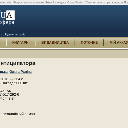
и читачів.
Відгуки читачів на книжку Еліна Заржицька, Ольга Рєпіна. Убити Антиципатора. У жанрах Пр
 : Відгуки читачів
И
КНИГАРНІ
ВИДАВНИЦТВА
ПОТОЧНЕ
МІЙ АККА
Антиципатора
ицька
,
Ольга Рєпіна
, 2018. — 364 с.
— Наклад 5000 шт.
адинка.
7-517-292-6
Р 6-4 З-34
-психологічний роман