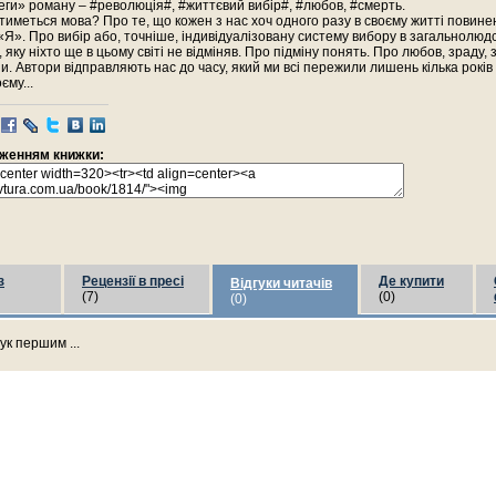
ги» роману – #революція#, #життєвий вибір#, #любов, #смерть.
иметься мова? Про те, що кожен з нас хоч одного разу в своєму житті повине
«Я». Про вибір або, точніше, індивідуалізовану систему вибору в загальнолюд
яку ніхто ще в цьому світі не відміняв. Про підміну понять. Про любов, зраду, з
ни. Автори відправляють нас до часу, який ми всі пережили лишень кілька років 
єму...
раженням книжки:
з
Рецензії в пресі
Де купити
Відгуки читачів
(7)
(0)
(0)
ук першим ...