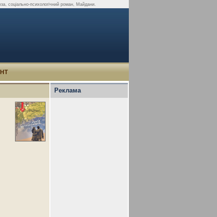
оза, соціально-психологічний роман, Майдани.
УНТ
Реклама