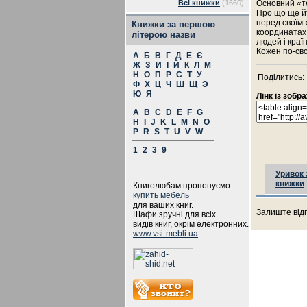
Всі книжки
(1660)
Основний «те
Про що ще йт
перед своїм 
Книжки за першою
координатах, 
літерою назви
людей і краї
Кожен по-сво
А
Б
В
Г
Д
Е
Є
Ж
З
И
І
Й
К
Л
М
Н
О
П
Р
С
Т
У
Поділитись:
Ф
Х
Ц
Ч
Ш
Щ
Э
Ю
Я
Лінк із зоб
A
B
C
D
E
F
G
H
I
J
K
L
M
N
O
P
R
S
T
U
V
W
1
2
3
9
Уривок 
книжки
Книголюбам пропонуємо
купить мебель
для ваших книг.
Залиште відг
Шафи зручні для всіх
видів книг, окрім електронних.
www.vsi-mebli.ua