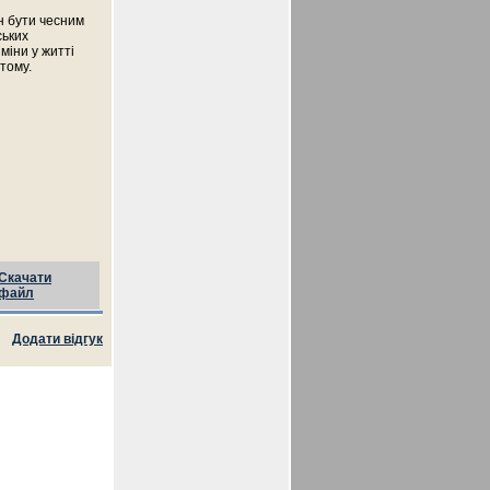
н бути чесним
ських
міни у житті
тому.
Скачати
файл
Додати відгук