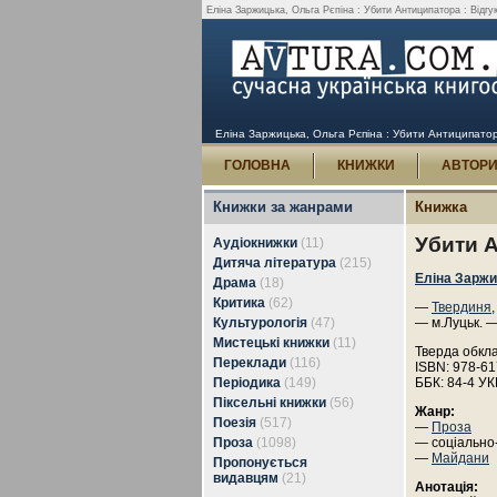
Еліна Заржицька, Ольга Рєпіна : Убити Антиципатора : Відгук
Еліна Заржицька, Ольга Рєпіна : Убити Антиципатора
ГОЛОВНА
КНИЖКИ
АВТОР
Книжки за жанрами
Книжка
Убити 
Аудіокнижки
(11)
Дитяча література
(215)
Еліна Зарж
Драма
(18)
Критика
(62)
—
Твердиня
Культурологія
(47)
— м.Луцьк. 
Мистецькі книжки
(11)
Тверда обкл
Переклади
(116)
ISBN: 978-61
Періодика
(149)
ББК: 84-4 УК
Піксельні книжки
(56)
Жанр:
Поезія
(517)
—
Проза
Проза
(1098)
— соціально
—
Майдани
Пропонується
видавцям
(21)
Анотація: