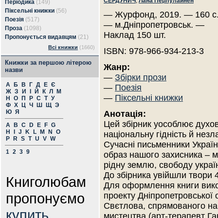
СЕРДУНИЧ
,
Лана Перлулайнен
Періодика
(149)
Піксельні книжки
(56)
— Журфонд, 2019. — 160 с
Поезія
(517)
— м.Дніпропетровськ. —
Проза
(1098)
Наклад 150 шт.
Пропонується видавцям
(21)
Всі книжки
(1660)
ISBN: 978-966-934-213-3
Книжки за першою літерою
Жанр:
назви
—
Збірки прози
А
Б
В
Г
Д
Е
Є
—
Поезія
Ж
З
И
І
Й
К
Л
М
—
Піксельні книжки
Н
О
П
Р
С
Т
У
Ф
Х
Ц
Ч
Ш
Щ
Э
Ю
Я
Анотація:
Цей збірник уособлює духов
A
B
C
D
E
F
G
H
I
J
K
L
M
N
O
національну гідність й незл
P
R
S
T
U
V
W
Сучасні письменники Україн
1
2
3
9
образ нашого захисника – 
рідну землю, свободу украї
До збірника увійшли твори 
Книголюбам
Для оформлення книги вико
пропонуємо
проекту Дніпропетровської о
Свєтлова, спрямованого на
купить
мистецтва (арт-терапевт Га