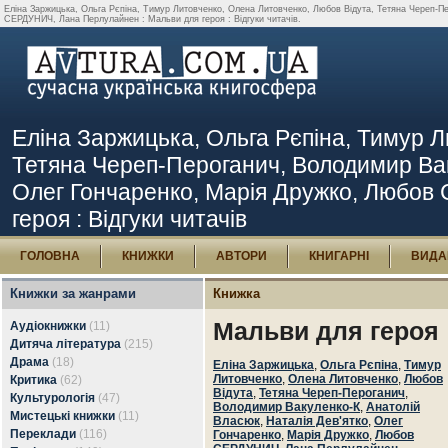
Еліна Заржицька, Ольга Рєпіна, Тимур Литовченко, Олена Литовченко, Любов Відута, Тетяна Череп-Пе
СЕРДУНИЧ, Лана Перлулайнен : Мальви для героя : Відгуки читачів.
Еліна Заржицька, Ольга Рєпіна, Тимур Л
Тетяна Череп-Пероганич, Володимир Ваку
Олег Гончаренко, Марія Дружко, Любов
героя : Відгуки читачів
ГОЛОВНА
КНИЖКИ
АВТОРИ
КНИГАРНІ
ВИДА
Книжки за жанрами
Книжка
Мальви для героя
Аудіокнижки
(11)
Дитяча література
(215)
Драма
(18)
Еліна Заржицька
,
Ольга Рєпіна
,
Тимур
Литовченко
,
Олена Литовченко
,
Любов
Критика
(62)
Відута
,
Тетяна Череп-Пероганич
,
Культурологія
(47)
Володимир Вакуленко-К
,
Анатолій
Мистецькі книжки
(11)
Власюк
,
Наталія Дев'ятко
,
Олег
Переклади
(116)
Гончаренко
,
Марія Дружко
,
Любов