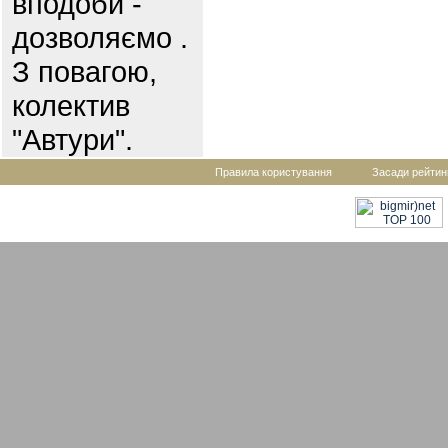
вподоби -
дозволяємо .
З повагою,
колектив
"Автури".
Правила користування
Засади рейтин