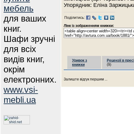
Упорядник: Еліна Заржицьк
мебель
для ваших
Поділитись:
книг.
Лінк із зображенням книжки:
Шафи зручні
для всіх
видів книг,
Уривок з
Рецензії в прес
книжки
(9)
окрім
електронних.
Залиште відгук першим ...
www.vsi-
mebli.ua