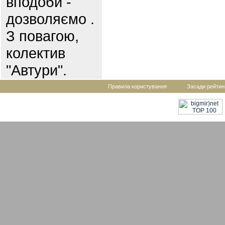
вподоби -
дозволяємо .
З повагою,
колектив
"Автури".
Правила користування
Засади рейтин