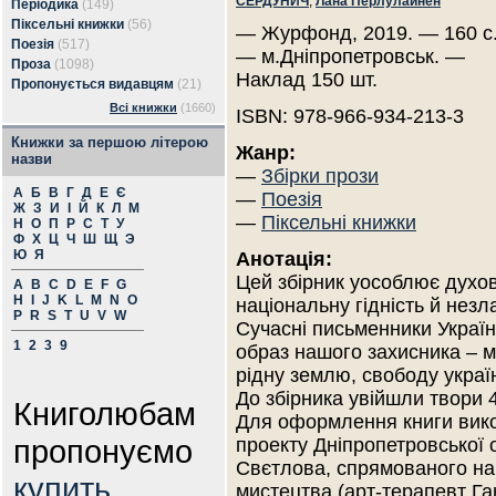
СЕРДУНИЧ
,
Лана Перлулайнен
Періодика
(149)
Піксельні книжки
(56)
— Журфонд, 2019. — 160 с
Поезія
(517)
— м.Дніпропетровськ. —
Проза
(1098)
Наклад 150 шт.
Пропонується видавцям
(21)
Всі книжки
(1660)
ISBN: 978-966-934-213-3
Книжки за першою літерою
Жанр:
назви
—
Збірки прози
А
Б
В
Г
Д
Е
Є
—
Поезія
Ж
З
И
І
Й
К
Л
М
—
Піксельні книжки
Н
О
П
Р
С
Т
У
Ф
Х
Ц
Ч
Ш
Щ
Э
Ю
Я
Анотація:
Цей збірник уособлює духов
A
B
C
D
E
F
G
H
I
J
K
L
M
N
O
національну гідність й незл
P
R
S
T
U
V
W
Сучасні письменники Україн
1
2
3
9
образ нашого захисника – 
рідну землю, свободу украї
До збірника увійшли твори 
Книголюбам
Для оформлення книги вико
пропонуємо
проекту Дніпропетровської о
Свєтлова, спрямованого на
купить
мистецтва (арт-терапевт Га