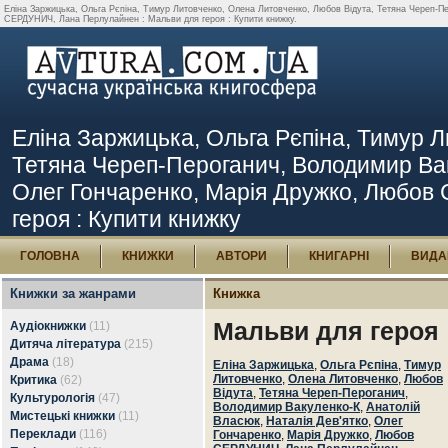
Еліна Заржицька, Ольга Рєпіна, Тимур Литовченко, Олена Литовченко, Любов Відута, Тетяна Череп-Пе
СЕРДУНИЧ, Лана Перлулайнен : Мальви для героя : Купити книжку.
Еліна Заржицька, Ольга Рєпіна, Тимур Л
Тетяна Череп-Пероганич, Володимир Ваку
Олег Гончаренко, Марія Дружко, Любов
героя : Купити книжку
ГОЛОВНА
КНИЖКИ
АВТОРИ
КНИГАРНІ
ВИДА
Книжки за жанрами
Книжка
Мальви для героя
Аудіокнижки
(11)
Дитяча література
(215)
Драма
(18)
Еліна Заржицька
,
Ольга Рєпіна
,
Тимур
Литовченко
,
Олена Литовченко
,
Любов
Критика
(62)
Відута
,
Тетяна Череп-Пероганич
,
Культурологія
(47)
Володимир Вакуленко-К
,
Анатолій
Мистецькі книжки
(11)
Власюк
,
Наталія Дев'ятко
,
Олег
Переклади
(116)
Гончаренко
,
Марія Дружко
,
Любов