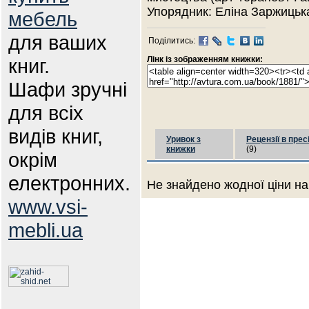
Упорядник: Еліна Заржицьк
мебель
для ваших
Поділитись:
книг.
Лінк із зображенням книжки:
Шафи зручні
для всіх
видів книг,
Уривок з
Рецензії в прес
книжки
(9)
окрім
електронних.
Не знайдено жодної ціни на
www.vsi-
mebli.ua