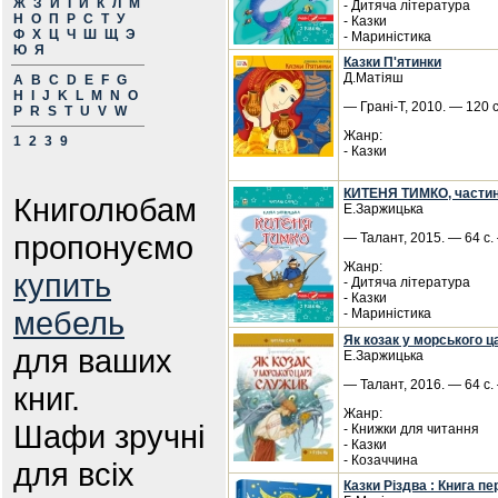
Ж
З
И
І
Й
К
Л
М
- Дитяча література
Н
О
П
Р
С
Т
У
- Казки
Ф
Х
Ц
Ч
Ш
Щ
Э
- Мариністика
Ю
Я
Казки П'ятинки
Д.Матіяш
A
B
C
D
E
F
G
H
I
J
K
L
M
N
O
— Грані-Т, 2010. — 120 с
P
R
S
T
U
V
W
Жанр:
1
2
3
9
- Казки
КИТЕНЯ ТИМКО, частина 
Книголюбам
Е.Заржицька
пропонуємо
— Талант, 2015. — 64 с.
Жанр:
купить
- Дитяча література
- Казки
мебель
- Мариністика
Як козак у морського 
для ваших
Е.Заржицька
— Талант, 2016. — 64 с.
книг.
Жанр:
Шафи зручні
- Книжки для читання
- Казки
- Козаччина
для всіх
Казки Різдва : Книга п