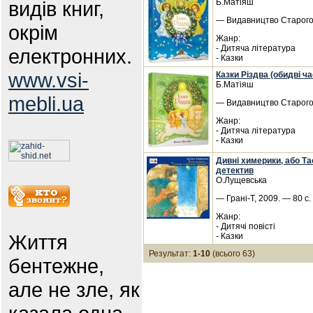
видів книг,
Б.Матіяш
— Видавництво Старого 
окрім
Жанр:
- Дитяча література
електронних.
- Казки
www.vsi-
Казки Різдва (обидві ч
Б.Матіяш
mebli.ua
— Видавництво Старого 
Жанр:
- Дитяча література
- Казки
Дивні химерики, або Та
детектив
О.Лущевська
— Грані-Т, 2009. — 80 с
Жанр:
- Дитячі повісті
Життя
- Казки
Результат:
1-10
(всього 63)
бентежне,
але не зле, як