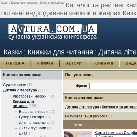
Казки : Книжки для читання : Дитяча література.
Каталог та рейтинг кни
останні надходження книжок в жанрах Казки 
Казки : Книжки для читання : Дитяча літ
ГОЛОВНА
КНИЖКИ
АВТОРИ
КНИГАРНІ
ВИДА
Книжки за жанрами
Пошук книжок
Аудіокнижки
(11)
Фраза:
Дитяча література
(215)
+
Ілюстровані книжки
(42)
Книжки за жанрами
Книжки для
–
читання
(158)
Дитяча література
/
Книжки для читанн
–
Віршовані твори
(13)
Результат:
1-10
(всього 63)
–
Гумор і сатира
(8)
–
Дитяча творчість
(1)
Фото
–
Дитячі журнали
(1)
Карта і компас : Скарб
Дитячі
–