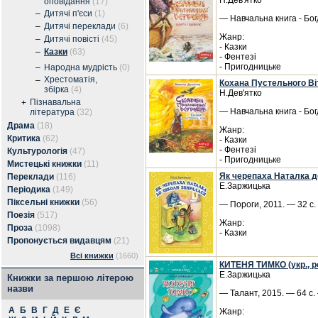
Н.Дев'ятко
оповідання
(17)
–
Дитячі п'єси
(1)
— Навчальна книга - Бог
–
Дитячі переклади
(6)
Жанр:
–
Дитячі повісті
(45)
- Казки
–
Казки
(63)
- Фентезі
- Пригодницьке
–
Народна мудрість
(0)
Хрестоматія,
–
Кохана Пустельного Віт
збірка
(4)
Н.Дев'ятко
Пізнавальна
+
— Навчальна книга - Бог
література
(32)
Драма
(18)
Жанр:
Критика
(62)
- Казки
- Фентезі
Культурологія
(47)
- Пригодницьке
Мистецькі книжки
(11)
Як черепаха Наталка 
Переклади
(116)
Е.Заржицька
Періодика
(149)
Піксельні книжки
(56)
— Пороги, 2011. — 32 с
Поезія
(517)
Жанр:
Проза
(1098)
- Казки
Пропонується видавцям
(21)
Всі книжки
(1660)
КИТЕНЯ ТИМКО (укр., ро
Е.Заржицька
Книжки за першою літерою
назви
— Талант, 2015. — 64 с.
А
Б
В
Г
Д
Е
Є
Жанр: