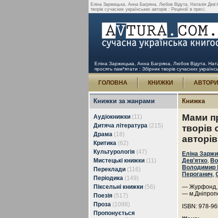
Еліна Заржицька, Анна Багряна, Любов Відута, Наталія Дев'
творів сучасних українських авторів : Рецензії в пресі.
Еліна Заржицька, Анна Багряна, Любов Відута, Нат
просять пам*ятати : Збірник творів сучасних українсь
ГОЛОВНА
КНИЖКИ
АВТОР
Книжки за жанрами
Книжка
Мами пр
Аудіокнижки
(11)
Дитяча література
(215)
творів 
Драма
(18)
авторів
Критика
(62)
Культурологія
(47)
Еліна Зарж
Мистецькі книжки
(11)
Дев'ятко
,
Во
Володимир 
Переклади
(116)
Пероганич
,
Періодика
(149)
Піксельні книжки
(56)
— Журфонд, 
— м.Дніпроп
Поезія
(517)
Проза
(1098)
ISBN: 978-96
Пропонується