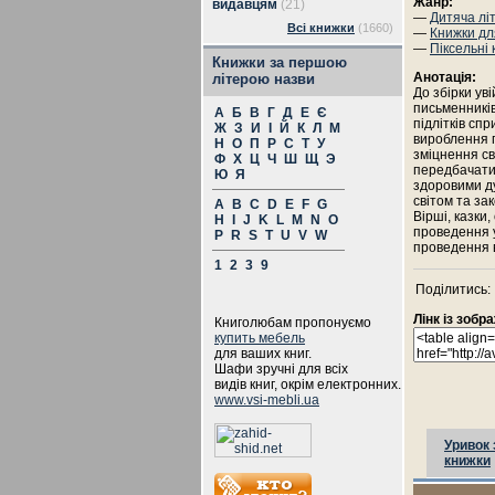
Жанр:
видавцям
(21)
—
Дитяча лі
Всі книжки
(1660)
—
Книжки дл
—
Піксельні
Книжки за першою
Анотація:
літерою назви
До збірки ув
письменників
А
Б
В
Г
Д
Е
Є
підлітків спр
Ж
З
И
І
Й
К
Л
М
вироблення п
Н
О
П
Р
С
Т
У
зміцнення св
Ф
Х
Ц
Ч
Ш
Щ
Э
передбачати 
Ю
Я
здоровими ду
світом та за
A
B
C
D
E
F
G
Вірші, казки
H
I
J
K
L
M
N
O
проведення у
P
R
S
T
U
V
W
проведення в
1
2
3
9
Поділитись:
Лінк із зоб
Книголюбам пропонуємо
купить мебель
для ваших книг.
Шафи зручні для всіх
видів книг, окрім електронних.
www.vsi-mebli.ua
Уривок 
книжки