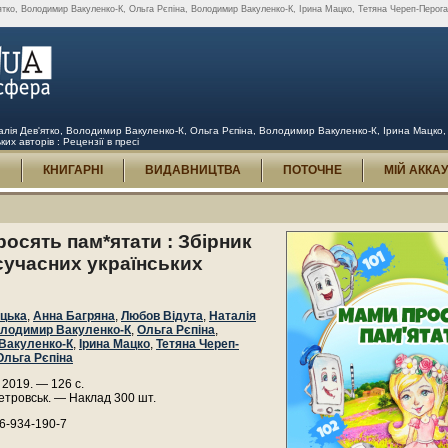
ятко, Володимир Вакуленко-К, Ольга Рєпіна, Володимир Вакуленко-К, Ірина Мацко, Тетяна Череп-Перога
алія Дев'ятко, Володимир Вакуленко-К, Ольга Рєпіна, Володимир Вакуленко-К, Ірина Мацко,
ких авторів : Рецензії в пресі
И
КНИГАРНІ
ВИДАВНИЦТВА
ПОТОЧНЕ
МІЙ АККА
осять пам*ятати : Збірник
сучасних українських
ицька
,
Анна Багряна
,
Любов Відута
,
Наталія
лодимир Вакуленко-К
,
Ольга Рєпіна
,
Вакуленко-К
,
Ірина Мацко
,
Тетяна Череп-
Ольга Рєпіна
2019. — 126 с.
етровськ. — Наклад 300 шт.
6-934-190-7