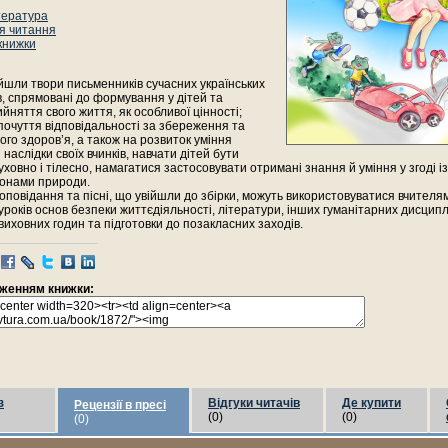
тература
я читання
 книжки
ійшли твори письменників сучасних українських
, спрямовані до формування у дітей та
ийняття свого життя, як особливої цінності;
очуття відповідальності за збереження та
ого здоров’я, а також на розвиток уміння
наслідки своїх вчинків, навчати дітей бути
ховно і тілесно, намагатися застосовувати отримані знання й уміння у згоді і
конами природи.
, оповідання та пісні, що увійшли до збірки, можуть використовуватися вчителям
років основ безпеки життєдіяльності, літератури, інших гуманітарних дисциплі
иховних годин та підготовки до позакласних заходів.
раженням книжки:
з
Відгуки читачів
Де купити
Рецензії в пресі
(0)
(0)
(0)