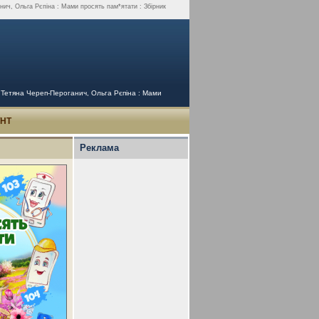
нич, Ольга Рєпіна : Мами просять пам*ятати : Збірник
 Тетяна Череп-Пероганич, Ольга Рєпіна : Мами
УНТ
Реклама