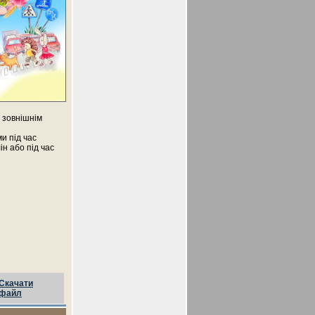
з зовнішнім
и під час
н або під час
Скачати
файл