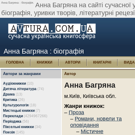
Анна Багряна : біографія.
Анна Багряна на сайті сучасної у
біографія, уривки творів, літературні рецезі
Анна Багряна : біографія
ГОЛОВНА
КНИЖКИ
АВТОРИ
КНИГАРНІ
ВИДА
Автори за жанрами
Автор
Анна Багряна
Аудіокнижки
(10)
Дитяча література
(74)
Драма
(13)
м.Київ, Київська обл.
Критика
(26)
Культурологія
(18)
Жанри книжок:
Мистецькі книжки
(7)
–
Проза
Переклади
(4294967266)
–
Романи, новели та
Періодика
(56)
оповідання
Піксельні книжки
(34)
–
Містичне
Поезія
(145)