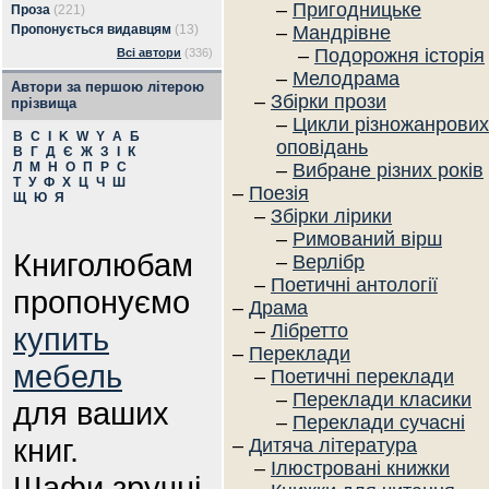
–
Пригодницьке
Проза
(221)
Пропонується видавцям
(13)
–
Мандрівне
–
Подорожня історія
Всі автори
(336)
–
Мелодрама
Автори за першою літерою
–
Збірки прози
прізвища
–
Цикли різножанрових
B
C
I
K
W
Y
А
Б
оповідань
В
Г
Д
Є
Ж
З
І
К
Л
М
Н
О
П
Р
С
–
Вибране різних років
Т
У
Ф
Х
Ц
Ч
Ш
–
Поезія
Щ
Ю
Я
–
Збірки лірики
–
Римований вірш
Книголюбам
–
Верлібр
–
Поетичні антології
пропонуємо
–
Драма
–
Лібретто
купить
–
Переклади
мебель
–
Поетичні переклади
–
Переклади класики
для ваших
–
Переклади сучасні
книг.
–
Дитяча література
–
Ілюстровані книжки
Шафи зручні