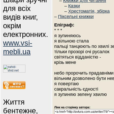
–
Книжки для читання
–
Казки
для всіх
–
Хрестоматія, збірка
видів книг,
–
Піксельні книжки
окрім
Епіграф:
* * *
електронних.
я зупиняюсь
я вільною стала
www.vsi-
пальці танцюють по хвилі з
mebli.ua
тільки прозорі очі русалок
світяться відданістю -
крізь мене
небо пророчить прадавніми
вільним дозволено бути не
я повертаю
сакральність єдності
я зупиняю зелену хвилю
Життя
Лінк на сторінку автора:
бентежне,