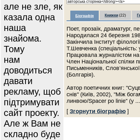
але не зле, як
казала одна
Книжки
(22)
Г
Біографія
наша
Поет, прозаїк, драматург, п
Народилася 24 березня 1981
знайома.
Закінчила Інститут філологі
Тому
Т.Шевченка (спеціальність: 
Працювала журналістом на 
нам
Член Національної спілки пи
доводиться
Письменників, Слов’янської
(Болгарія).
давати
Автор поетичних книг: "Суцві
рекламу, щоб
снів" (Київ, 2002), "Між бог
підтримувати
линвою/Spacer po linie” (у
..
сайт проекту.
[
Згорнути біографію
]
Але ж Вам не
складно буде