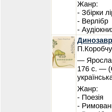
Жанр:
- Збірки л
- Верлібр
- Аудіокн
Динозавр 
П.Коробчу
— Ярослав
176 с. — 
українська
Жанр:
- Поезія
- Римован