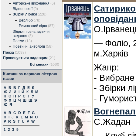
–
Авторське виконання
(6)
Сатирикон
–
Відеопоезії
(0)
–
Збірки лірики
(228)
оповіданн
–
Верлібр
(78)
–
Римований вірш
(87)
О.Ірванец
Збірки пісень, музичні
–
видання
(5)
— Фоліо, 
–
Поеми
(13)
–
Поетичні антології
(58)
м.Харків
Проза
(1098)
Пропонується видавцям
(21)
Жанр:
Всі книжки
(1660)
Книжки за першою літерою
- Вибране 
назви
- Збірки л
А
Б
В
Г
Д
Е
Є
Ж
З
И
І
Й
К
Л
М
- Гуморис
Н
О
П
Р
С
Т
У
Ф
Х
Ц
Ч
Ш
Щ
Э
Ю
Я
Вогнепал
A
B
C
D
E
F
G
H
I
J
K
L
M
N
O
С.Жадан
P
R
S
T
U
V
W
1
2
3
9
— Клуб сі