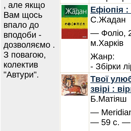
, але якщо
Ефіопія : 
Вам щось
С.Жадан
впало до
— Фоліо, 
вподоби -
м.Харків
дозволяємо .
З повагою,
Жанр:
колектив
- Збірки л
"Автури".
Твої улюб
звірі : ві
Б.Матіяш
— Meridian
— 59 с. —