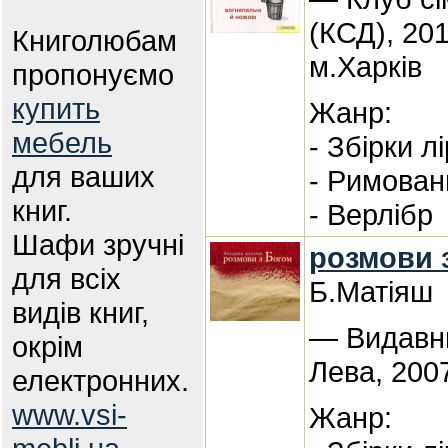
(КСД), 20
Книголюбам
м.Харків
пропонуємо
купить
Жанр:
мебель
- Збірки л
для ваших
- Римован
книг.
- Верлібр
Шафи зручні
розмови з
для всіх
Б.Матіяш
видів книг,
— Видавн
окрім
Лева, 200
електронних.
www.vsi-
Жанр: