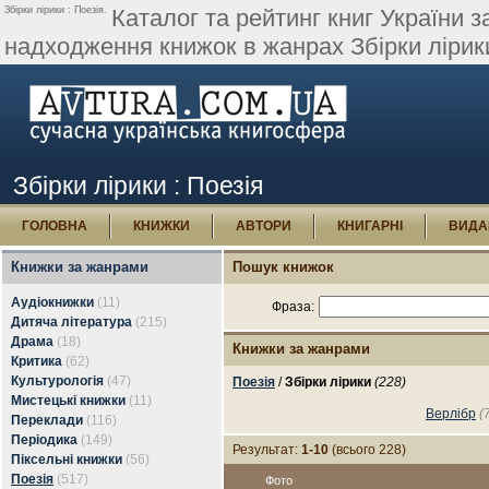
Збірки лірики : Поезія.
Каталог та рейтинг книг України з
надходження книжок в жанрах Збірки лірики
Збірки лірики : Поезія
ГОЛОВНА
КНИЖКИ
АВТОРИ
КНИГАРНІ
ВИДА
Книжки за жанрами
Пошук книжок
Аудіокнижки
(11)
Фраза:
Дитяча література
(215)
Драма
(18)
Книжки за жанрами
Критика
(62)
Культурологія
(47)
Поезія
/
Збірки лірики
(228)
Мистецькі книжки
(11)
Верлібр
(
Переклади
(116)
Періодика
(149)
Результат:
1-10
(всього 228)
Піксельні книжки
(56)
Поезія
(517)
Фото