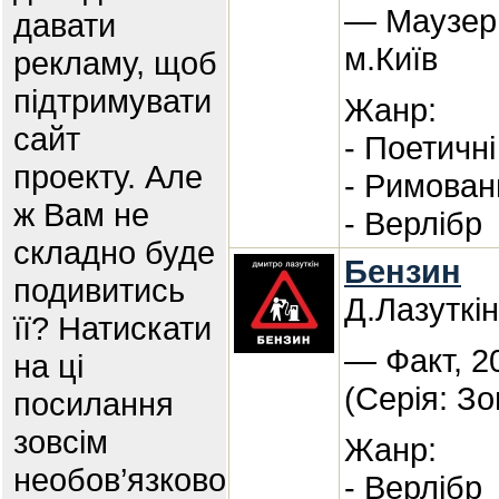
— Маузер,
давати
м.Київ
рекламу, щоб
підтримувати
Жанр:
сайт
- Поетичні
проекту. Але
- Римован
ж Вам не
- Верлібр
складно буде
Бензин
подивитись
Д.Лазуткін
її? Натискати
— Факт, 2
на ці
(Серія: Зо
посилання
зовсім
Жанр:
необов’язково
- Верлібр