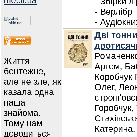
mebli.ua
- Збірки л
- Верлібр
- Аудіокн
Дві тонни
двотисяч
Романенко
Життя
Артем, Ба
бентежне,
Коробчук 
але не зле, як
Олег, Лео
казала одна
стронґовс
наша
Горобчук,
знайома.
Стахівськ
Тому нам
Катерина,
доводиться