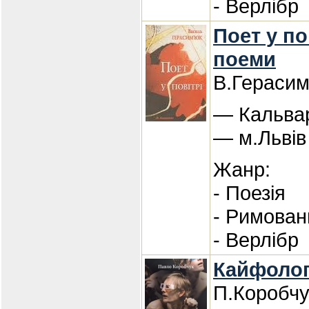
- Верлібр
Поет у пов
поеми
В.Герасим
— Кальвар
— м.Львів
Жанр:
- Поезія
- Римован
- Верлібр
Кайфологі
П.Коробчу