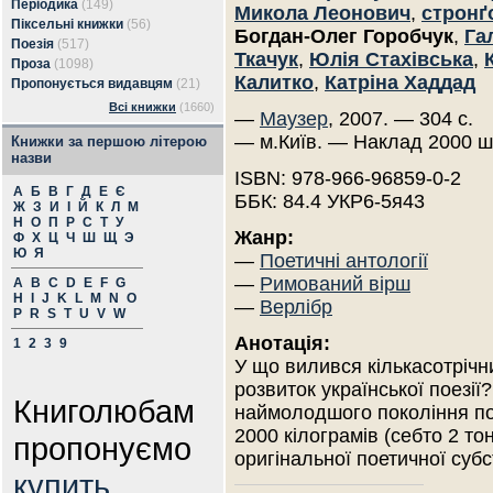
Періодика
(149)
Микола Леонович
,
стронґ
Піксельні книжки
(56)
Богдан-Олег Горобчук
,
Га
Поезія
(517)
Ткачук
,
Юлія Стахівська
,
Проза
(1098)
Калитко
,
Катріна Хаддад
Пропонується видавцям
(21)
Всі книжки
(1660)
—
Маузер
, 2007. — 304 с.
— м.Київ. — Наклад 2000 ш
Книжки за першою літерою
назви
ISBN: 978-966-96859-0-2
А
Б
В
Г
Д
Е
Є
ББК: 84.4 УКР6-5я43
Ж
З
И
І
Й
К
Л
М
Н
О
П
Р
С
Т
У
Жанр:
Ф
Х
Ц
Ч
Ш
Щ
Э
Ю
Я
—
Поетичні антології
—
Римований вірш
A
B
C
D
E
F
G
H
I
J
K
L
M
N
O
—
Верлібр
P
R
S
T
U
V
W
Анотація:
1
2
3
9
У що вилився кількасотрічн
розвиток української поезії
Книголюбам
наймолодшого покоління по
2000 кілограмів (себто 2 то
пропонуємо
оригінальної поетичної субс
купить