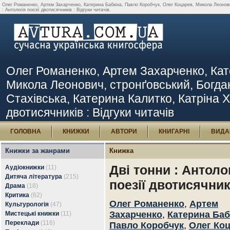
Олег Романенко, Артем Захарченко, Катерина Бабкіна, Павло Коробчук, Олег Коцарев, Микола Леонович
: Антологія поезії двотисячників : Відгуки читачів.
Олег Романенко, Артем Захарченко, Кат
Микола Леонович, стронґовський, Богдан
Стахівська, Катерина Калитко, Катріна Ха
двотисячників : Відгуки читачів
ГОЛОВНА
КНИЖКИ
АВТОРИ
КНИГАРНІ
ВИДА
Книжки за жанрами
Книжка
Дві тонни : Антоло
Аудіокнижки
(11)
Дитяча література
(215)
поезії двотисячник
Драма
(18)
Критика
(62)
Олег Романенко
,
Артем
Культурологія
(47)
Захарченко
,
Катерина Баб
Мистецькі книжки
(11)
Переклади
(116)
Павло Коробчук
,
Олег Ко