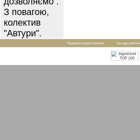
дозволяємо .
З повагою,
колектив
"Автури".
Правила користування
Засади рейтин