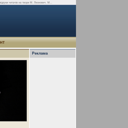
 відгуки читачів на твори М. Леонович. М...
УНТ
Реклама