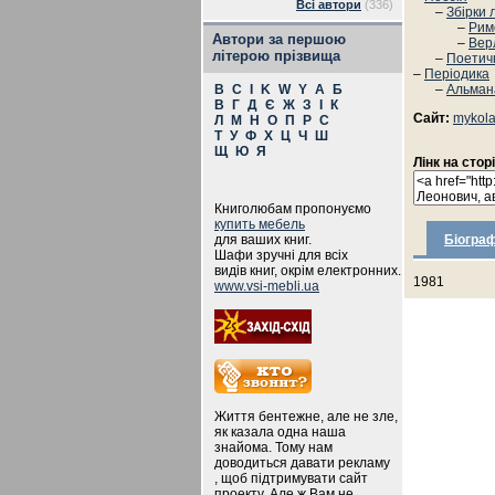
Всі автори
(336)
–
Збірки 
–
Рим
Автори за першою
–
Вер
літерою прізвища
–
Поетичн
–
Періодика
B
C
I
K
W
Y
А
Б
–
Альман
В
Г
Д
Є
Ж
З
І
К
Сайт:
mykola
Л
М
Н
О
П
Р
С
Т
У
Ф
Х
Ц
Ч
Ш
Щ
Ю
Я
Лінк на стор
Книголюбам пропонуємо
купить мебель
для ваших книг.
Біограф
Шафи зручні для всіх
видів книг, окрім електронних.
1981
www.vsi-mebli.ua
Життя бентежне, але не зле,
як казала одна наша
знайома. Тому нам
доводиться давати рекламу
, щоб підтримувати сайт
проекту. Але ж Вам не