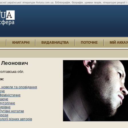
ної української літератури Avtura.com.ua. Бібліографія, біографія, уривки творів, літературні рецезії і
И
КНИГАРНІ
ВИДАВНИЦТВА
ПОТОЧНЕ
МІЙ АККА
 Леонович
олтавська обл.
ок:
 новели та оповідання
оче
Феміністичне
аюче
иутопічне
дрівне
Путівні нотатки
прози
логії різних авторів