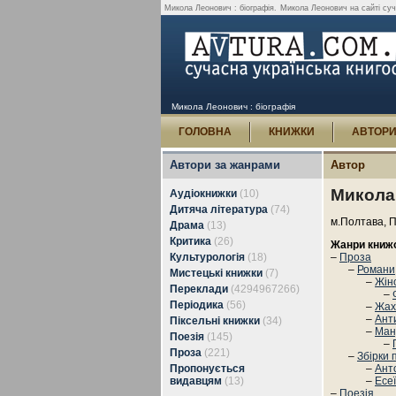
Микола Леонович : біографія.
Микола Леонович на сайті сучас
Микола Леонович : біографія
ГОЛОВНА
КНИЖКИ
АВТОР
Автори за жанрами
Автор
Микола
Аудіокнижки
(10)
Дитяча література
(74)
м.Полтава, П
Драма
(13)
Критика
(26)
Жанри книж
Культурологія
(18)
–
Проза
–
Романи,
Мистецькі книжки
(7)
–
Жін
Переклади
(4294967266)
–
Періодика
(56)
–
Жах
–
Ант
Піксельні книжки
(34)
–
Ман
Поезія
(145)
–
Проза
(221)
–
Збірки 
Пропонується
–
Анто
видавцям
(13)
–
Есеї
–
Поезія