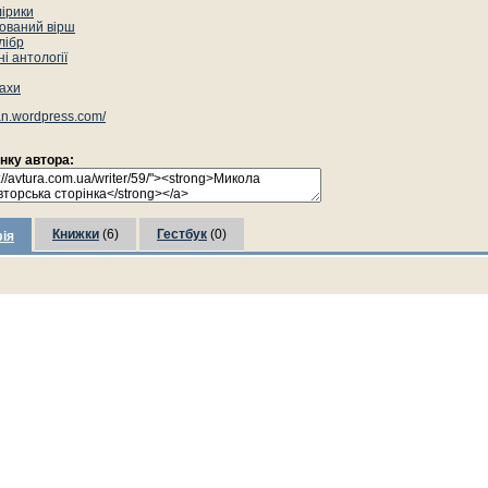
лірики
ований вірш
лібр
і антології
ахи
n.wordpress.com/
інку автора:
Книжки
(6)
Гестбук
(0)
ія