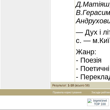
Д.Матіяш
В.Герасим
Андрухови
— Дух і лі
с. — м.Киї
Жанр:
- Поезія
- Поетичні
- Перекла
Результат:
1-10
(всього 58)
Правила користування
Засади рейтин