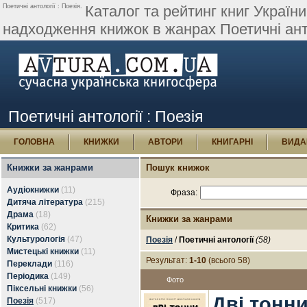
Поетичні антології : Поезія.
Каталог та рейтинг книг України
надходження книжок в жанрах Поетичні анто
Поетичні антології : Поезія
ГОЛОВНА
КНИЖКИ
АВТОРИ
КНИГАРНІ
ВИДА
Книжки за жанрами
Пошук книжок
Аудіокнижки
(11)
Фраза:
Дитяча література
(215)
Драма
(18)
Книжки за жанрами
Критика
(62)
Культурологія
(47)
Поезія
/
Поетичні антології
(58)
Мистецькі книжки
(11)
Результат:
1-10
(всього 58)
Переклади
(116)
Періодика
(149)
Фото
Піксельні книжки
(56)
Дві тонни
Поезія
(517)