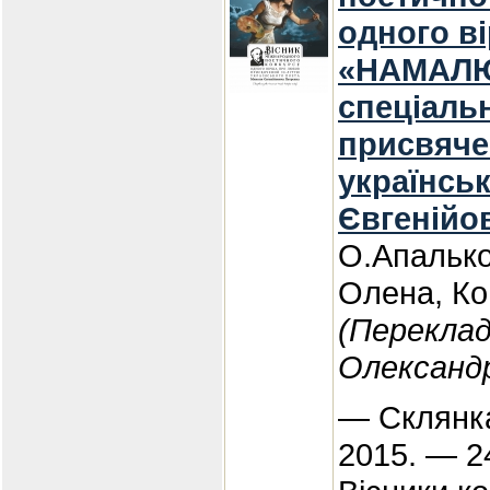
одного в
«НАМАЛЮЙ
спеціаль
присвяче
українсь
Євгенійо
О.Апалько
Олена, Ко
(Переклад
Олександ
— Склянка
2015. — 2