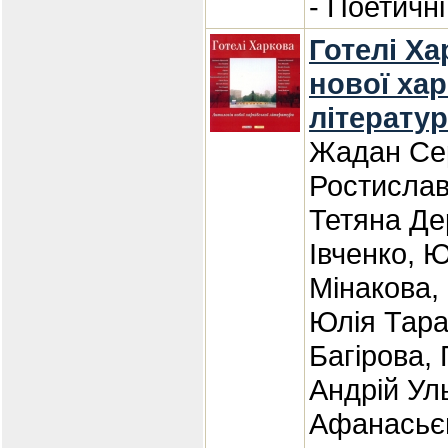
- Поетичні
Готелі Ха
нової хар
літерату
Жадан Сер
Ростислав
Тетяна Де
Івченко, 
Мінакова,
Юлія Тара
Багірова, 
Андрій Ул
Афанасьє