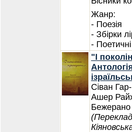
Вісники ко
Жанр:
- Поезія
- Збірки л
- Поетичні
"І поколі
Антологія
ізраїльсь
Сіван Гар-
Ашер Райх
Бежерано 
(Переклад
Кіяновськ