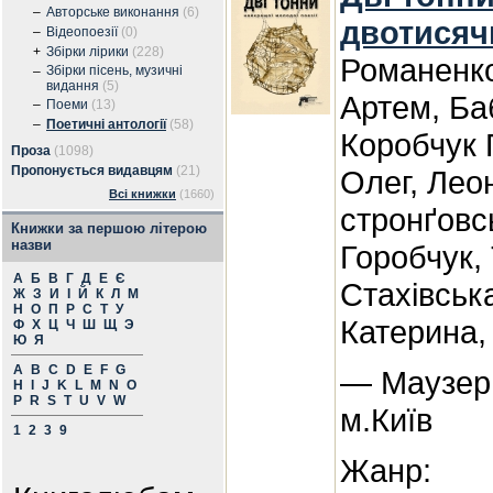
–
Авторське виконання
(6)
двотисяч
–
Відеопоезії
(0)
+
Збірки лірики
(228)
Романенко
Збірки пісень, музичні
–
видання
(5)
Артем, Ба
–
Поеми
(13)
–
Поетичні антології
(58)
Коробчук 
Проза
(1098)
Пропонується видавцям
(21)
Олег, Лео
Всі книжки
(1660)
стронґовс
Книжки за першою літерою
назви
Горобчук,
А
Б
В
Г
Д
Е
Є
Стахівськ
Ж
З
И
І
Й
К
Л
М
Н
О
П
Р
С
Т
У
Катерина,
Ф
Х
Ц
Ч
Ш
Щ
Э
Ю
Я
A
B
C
D
E
F
G
— Маузер,
H
I
J
K
L
M
N
O
P
R
S
T
U
V
W
м.Київ
1
2
3
9
Жанр: