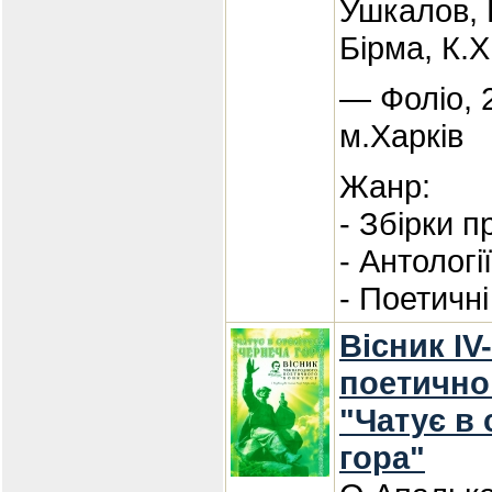
Ушкалов, 
Бірма, К.Х
— Фоліо, 
м.Харків
Жанр:
- Збірки п
- Антологі
- Поетичні
Вісник IV
поетично
"Чатує в 
гора"