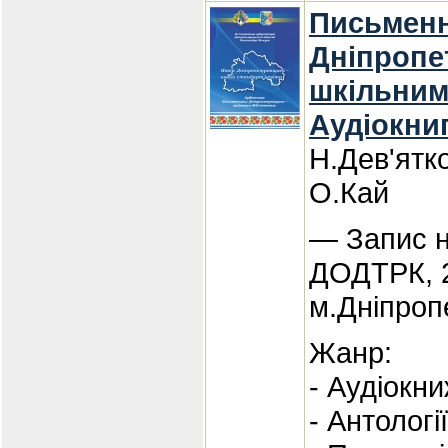
Письмен
Дніпропе
шкільним 
Аудіокни
Н.Дев'ятк
О.Кай
— Запис н
ДОДТРК, 2
м.Дніпроп
Жанр:
- Аудіокн
- Антологі