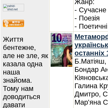
Жанр:
- Сучасне
- Поезія
- Поетичні
Метаморф
Життя
українськ
бентежне,
останніх 
але не зле, як
Б.Матіяш,
казала одна
Бондар Ан
наша
Кіяновськ
знайома.
Галина Кру
Тому нам
Дмитро, С
доводиться
Мар'яна С
давати