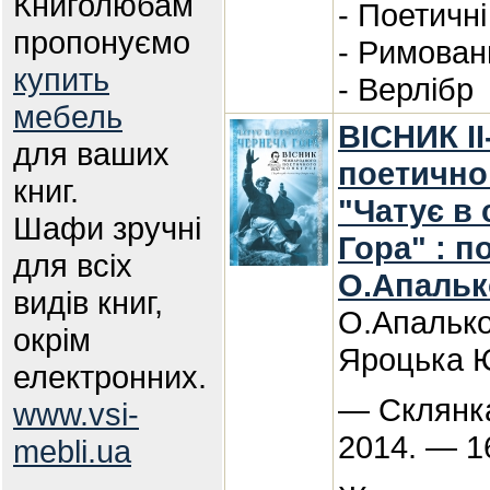
Книголюбам
- Поетичні
пропонуємо
- Римован
купить
- Верлібр
мебель
ВІСНИК ІІ
для ваших
поетично
книг.
"Чатує в 
Шафи зручні
Гора" : п
для всіх
О.Апальк
видів книг,
О.Апалько
окрім
Яроцька 
електронних.
— Склянка
www.vsi-
2014. — 1
mebli.ua