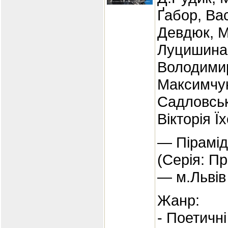
Ґабор, Ва
Девдюк, М
Луцишина
Володими
Максимчук
Садловськ
Вікторія Ї
— Пірамід
(Серія: Пр
— м.Львів
Жанр:
- Поетичні