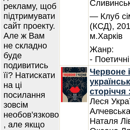
Сливинсь
рекламу, щоб
підтримувати
— Клуб сі
сайт проекту.
(КСД), 20
Але ж Вам
м.Харків
не складно
Жанр:
буде
- Поетичні
подивитись
Червоне і
її? Натискати
українсь
на ці
сторіччя 
посилання
Леся Укра
зовсім
Алчевська
необов’язково
Наталя Лі
, але якщо