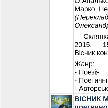
О.Апальк
Марко, Н
(Переклад
Олександ
— Склянка
2015. — 1
Вісник кон
Жанр:
- Поезія
- Поетичні
- Авторсь
ВІСНИК М
поетично