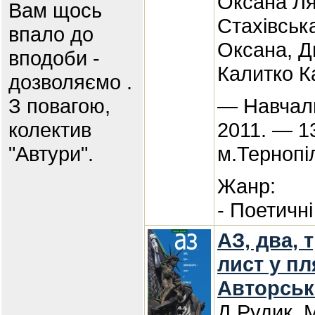
Оксана Ля
Вам щось
Стахівськ
впало до
Оксана, Д
вподоби -
Калитко К
дозволяємо .
З повагою,
— Навчаль
колектив
2011. — 1
"Автури".
м.Тернопі
Жанр:
- Поетичні
АЗ, два, 
лист у пл
Авторськ
Д.Рудик, 