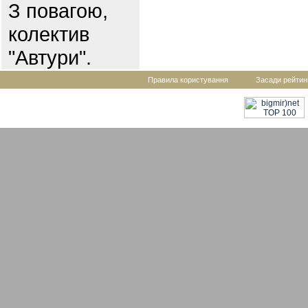
З повагою,
колектив
"Автури".
Правила користування
Засади рейтин