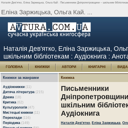
Наталія Дев'ятко, Еліна Заржицька, Ольга Кай : Письменники Дніпропетровщини – шкільним бібліотекам :
Еліна Заржицька, Ольга Кай. ...
Наталія Дев'ятко, Еліна Заржицька, Ол
шкільним бібліотекам : Аудіокнига : Анота
ГОЛОВНА
КНИЖКИ
АВТОРИ
КНИГАРНІ
ВИДА
Книжки за жанрами
Книжка
Письменники
Аудіокнижки
(11)
Дитяча література
(215)
Дніпропетровщини
Драма
(18)
Критика
(62)
шкільним бібліоте
Культурологія
(47)
Аудіокнига
Мистецькі книжки
(11)
Переклади
(116)
Періодика
(149)
Наталія Дев'ятко
,
Еліна Заржицька
,
Оль