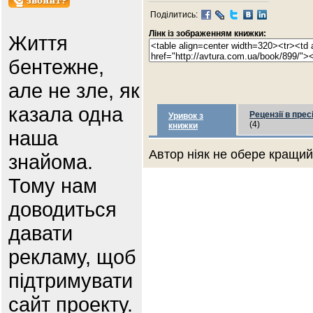
Поділитись:
Лінк із зображенням книжки:
Життя
бентежне,
але не зле, як
казала одна
Рецензії в прес
Уривок з
(4)
книжки
наша
Автор ніяк не обере кращий 
знайома.
Тому нам
доводиться
давати
рекламу, щоб
підтримувати
сайт проекту.