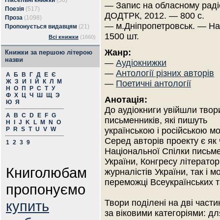
Піксельні книжки
(56)
— Запис на обласному раді
Поезія
(517)
ДОДТРК, 2012. — 800 с.
Проза
(1098)
— м.Дніпропетровськ. — Н
Пропонується видавцям
(21)
1500 шт.
Всі книжки
(1660)
Жанр:
Книжки за першою літерою
назви
—
Аудіокнижки
—
Антології різних авторів
А
Б
В
Г
Д
Е
Є
Ж
З
И
І
Й
К
Л
М
—
Поетичні антології
Н
О
П
Р
С
Т
У
Ф
Х
Ц
Ч
Ш
Щ
Э
Анотація:
Ю
Я
До аудіокниги увійшли твор
A
B
C
D
E
F
G
письменників, які пишуть
H
I
J
K
L
M
N
O
P
R
S
T
U
V
W
українською і російською м
Серед авторів проекту є як
1
2
3
9
Національної Спілки письм
України, Конгресу літератор
Книголюбам
журналістів України, так і м
переможці Всеукраїнських т
пропонуємо
купить
Твори поділені на дві части
за віковими категоріями: д