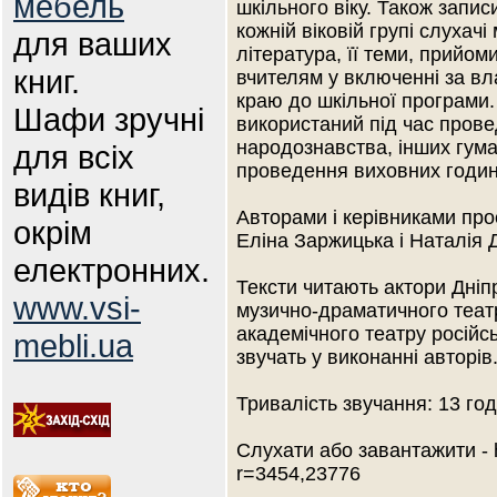
мебель
шкільного віку. Також запис
кожній віковій групі слухач
для ваших
література, її теми, прийо
книг.
вчителям у включенні за вл
краю до шкільної програми.
Шафи зручні
використаний під час провед
народознавства, інших гума
для всіх
проведення виховних годин 
видів книг,
Авторами і керівниками про
окрім
Еліна Заржицька і Наталія Д
електронних.
Тексти читають актори Дніп
www.vsi-
музично-драматичного театр
академічного театру російсь
mebli.ua
звучать у виконанні авторів
Тривалість звучання: 13 год
Слухати або завантажити - 
r=3454,23776