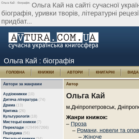
Ольга Кай : біографія.
Ольга Кай на сайті сучасної украї
біографія, уривки творів, літературні рецезі
придбат...
Ольга Кай : біографія
ГОЛОВНА
КНИЖКИ
АВТОРИ
КНИГАРНІ
ВИДА
Автори за жанрами
Автор
Ольга Кай
Аудіокнижки
(10)
Дитяча література
(74)
Драма
(13)
м.Дніпропетровськ, Дніпроп
Критика
(26)
Культурологія
(18)
Жанри книжок:
Мистецькі книжки
(7)
–
Проза
Переклади
(4294967266)
–
Романи, новели та опо
Періодика
(56)
–
Жіноче
Піксельні книжки
(34)