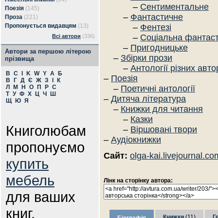
–
Сентиментальне
Поезія
(145)
–
Фантастичне
Проза
(221)
Пропонується видавцям
(13)
–
Фентезі
–
Соціальна фантас
Всі автори
(336)
–
Пригодницьке
Автори за першою літерою
–
Збірки прози
прізвища
–
Антології різних авто
B
C
I
K
W
Y
А
Б
–
Поезія
В
Г
Д
Є
Ж
З
І
К
Л
М
Н
О
П
Р
С
–
Поетичні антології
Т
У
Ф
Х
Ц
Ч
Ш
–
Дитяча література
Щ
Ю
Я
–
Книжки для читання
–
Казки
Книголюбам
–
Віршовані твори
–
Аудіокнижки
пропонуємо
Сайт:
olga-kai.livejournal.co
купить
мебель
Лінк на сторінку автора:
для ваших
книг.
Книжки
(11)
Г