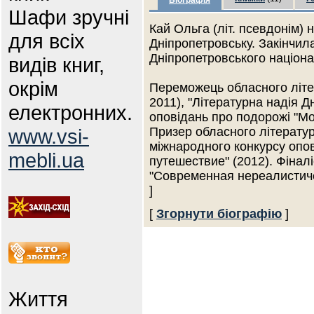
Біографія
Шафи зручні
Кай Ольга (літ. псевдонім) 
для всіх
Дніпропетровську. Закінчил
Дніпропетровського націона
видів книг,
окрім
Переможець обласного літе
2011), "Літературна надія Д
електронних.
оповідань про подорожі "М
www.vsi-
Призер обласного літературн
міжнародного конкурсу опо
mebli.ua
путешествие" (2012). Фінал
"Современная нереалистич
]
[
Згорнути біографію
]
Життя