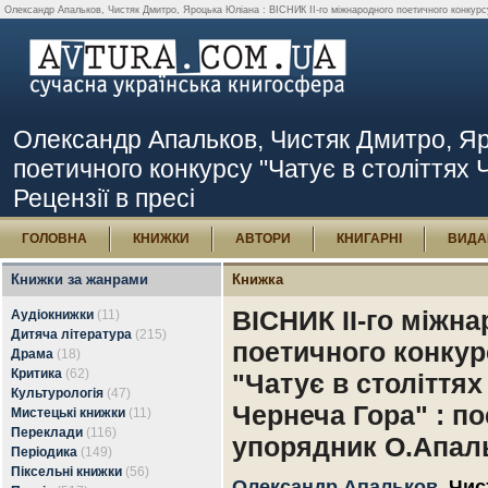
Олександр Апальков, Чистяк Дмитро, Яроцька Юліана : ВІСНИК ІІ-го міжнародного поетичного конкурсу "
Олександр Апальков, Чистяк Дмитро, Яр
поетичного конкурсу "Чатує в століттях Ч
Рецензії в пресі
ГОЛОВНА
КНИЖКИ
АВТОРИ
КНИГАРНІ
ВИДА
Книжки за жанрами
Книжка
ВІСНИК ІІ-го міжн
Аудіокнижки
(11)
Дитяча література
(215)
поетичного конкур
Драма
(18)
Критика
(62)
"Чатує в століттях
Культурологія
(47)
Чернеча Гора" : пое
Мистецькі книжки
(11)
Переклади
(116)
упорядник О.Апал
Періодика
(149)
Піксельні книжки
(56)
Олександр Апальков
,
Чис