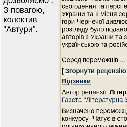
дозволяємо .
сьогодення та перспе
З повагою,
України та її місця 
колектив
гори Чернечої дивлюс
"Автури".
розгляду було подано
авторів з України та
українською та росі
Серед переможців
...
[
Згорнути рецензію
Відзнаки
Автор рецензії:
Літер
Газета "Літературна У
Визначено переможців
конкурсу "Чатує в сто
організованого міжн