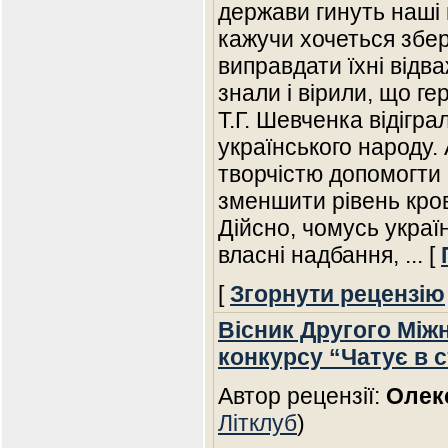
держави гинуть наші г
кажучи хочеться збе
виправдати їхні відв
знали і вірили, що ге
Т.Г. Шевченка відігра
українського народу.
творчістю допомогти п
зменшити рівень кров
Дійсно, чомусь украї
власні надбання,
... [
[
Згорнути рецензію
Вісник Другого Між
конкурсу “Чатує в с
Автор рецензії:
Олек
Літклуб
)