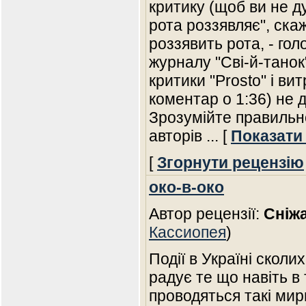
критику (щоб ви не д
рота роззявляє", скаж
роззявить рота, - го
журналу "Сві-й-танок"
критики "Prosto" і ви
коментар о 1:36) не 
Зрозумійте правильно
авторів
... [
Показати
[
Згорнути рецензію
око-в-око
Автор рецензії:
Сніж
Кассиопея
)
Події в Україні сколи
радує те що навіть в
проводяться такі мир