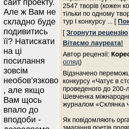
сайт проекту.
2547 творів (кожен к
Але ж Вам не
тільки по одному тво
складно буде
тур І конкурсу
... [
Пок
подивитись
[
Згорнути рецензію
її? Натискати
Вітаємо лауреата!
на ці
Автор рецензії:
Коре
посилання
огляд
)
зовсім
Відзначено переможц
необов’язково
конкурсу «Чатує в ст
проведеного до 200-л
, але якщо
Шевченка міжнародн
Вам щось
журналом «Склянка ч
впало до
вподоби -
Як повідомляють орга
змагання поетів поля