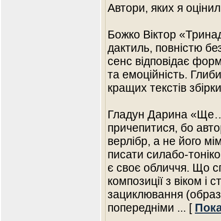
Автори, яких я оцінил
Божко Віктор «Трина
дактиль, повністю бе
сенс відповідає форм
та емоційність. Глиби
кращих текстів збірки
Гладун Дарина «Ще…»
причепитися, бо автор
верлібр, а не його мі
писати силабо-тонік
є своє обличчя. Що 
композиції з віком і 
зациклювання (образ
попередніми
... [
Пока