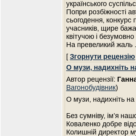
українського суспільс
Попри розбіжності ав
сьогодення, конкурс п
учасників, щире бажа
квітучою і безумовн
На превеликий жаль
[
Згорнути рецензію
О музи, надихніть 
Автор рецензії:
Ганн
Вагонобудівник
)
О музи, надихніть на
Без сумніву, ім’я наш
Коваленко добре від
Колишній директор му