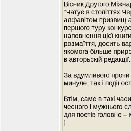
Вісник Другого Міжна
“Чатує в століттях Ч
алфавітом призвищ ав
першого туру конкурс
наповнення цієї книги
розмаїття, досить ва
якомога більше приро
в авторьскій редакції.
За вдумливого прочит
минуле, так і події ос
Втім, саме в такі час
чесного і мужнього сл
для поетів головне –
]