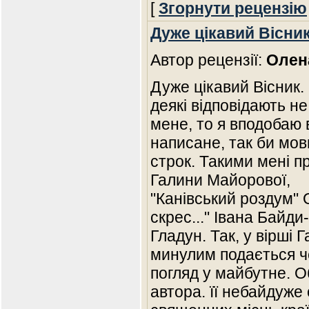
[
Згорнути рецензію
Дуже цікавий Вісни
Автор рецензії:
Олен
Дуже цікавий Вісник.
деякі відповідають н
мене, то я вподобаю 
написане, так би мов
строк. Такими мені п
Галини Майорової,
"Канівський роздум"
скрес..." Івана Байд
Гладун. Так, у вірші 
минулим подається че
погляд у майбутне. О
автора. її небайдуже