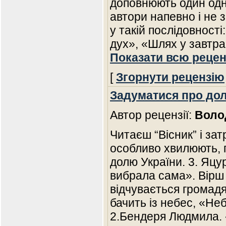
доповнюють один одно
автори напевно і не 
у такій послідовності
дух», «Шлях у завтра
Показати всю рецен
[
Згорнути рецензію
Задуматися про дол
Автор рецензії:
Воло
Читаєш “Вісник” і зат
особливо хвилюють,
долю України. 3. Яц
вибрала сама». Вірш 
відчувається громадя
бачить із небес, «Не
2.Бендеря Людмила. 