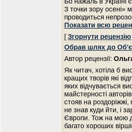
Бо нажаль в Україні є
З точки зору осені» м
проводиться непрозор
Показати всю рецен
[
Згорнути рецензію
Обрав шлях до Об’
Автор рецензії:
Ольг
Як читач, хотіла б в
кращих творів які від
яких відчувається ви
майстерності авторів
стояв на роздоріжжі,
не знав куди йти, і 
Європи. Тож на мою д
багато хороших віршів