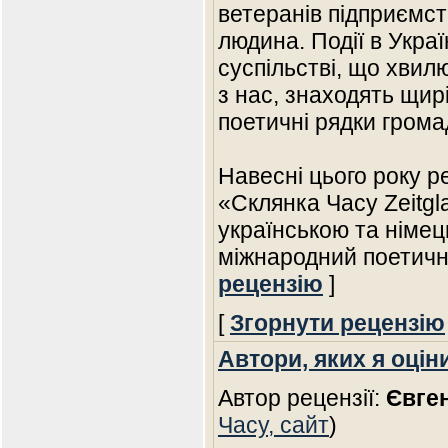
ветеранів підприємст
людина. Події в Украї
суспільстві, що хвил
з нас, знаходять щирі
поетичні рядки грома
Навесні цього року р
«Склянка Часу Zeitgl
українською та німе
міжнародний поетич
рецензію
]
[
Згорнути рецензію
Автори, яких я оцін
Автор рецензії:
Євген
Часу, сайт
)