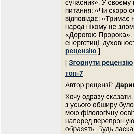
сучасник». У своєму 
питання: «Чи скоро о
відповідає: «Тримає н
народ нікому не зломи
«Дорогою Пророка». П
енергетиці, духовнос
рецензію
]
[
Згорнути рецензію
топ-7
Автор рецензії:
Дари
Хочу одразу сказати,
з усього обширу було
мою філологічну освіт
наперед перепрошую,
образять. Будь ласка