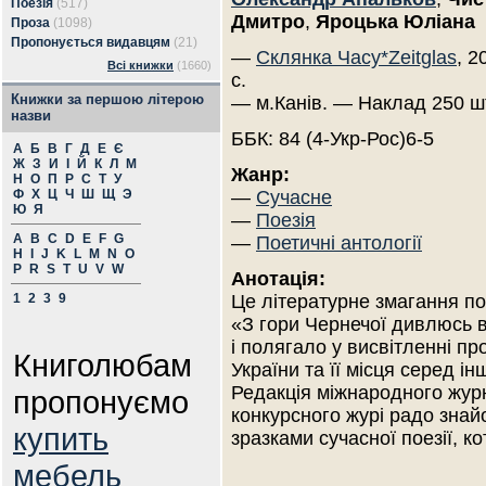
Поезія
(517)
Дмитро
,
Яроцька Юліана
Проза
(1098)
Пропонується видавцям
(21)
—
Склянка Часу*Zeitglas
, 2
Всі книжки
(1660)
с.
Книжки за першою літерою
— м.Канів. — Наклад 250 ш
назви
ББК: 84 (4-Укр-Рос)6-5
А
Б
В
Г
Д
Е
Є
Ж
З
И
І
Й
К
Л
М
Жанр:
Н
О
П
Р
С
Т
У
Ф
Х
Ц
Ч
Ш
Щ
Э
—
Сучасне
Ю
Я
—
Поезія
A
B
C
D
E
F
G
—
Поетичні антології
H
I
J
K
L
M
N
O
P
R
S
T
U
V
W
Анотація:
1
2
3
9
Це літературне змагання по
«З гори Чернечої дивлюсь 
і полягало у висвітленні п
Книголюбам
України та її місця серед і
Редакція міжнародного журн
пропонуємо
конкурсного журі радо знай
купить
зразками сучасної поезії, ко
мебель