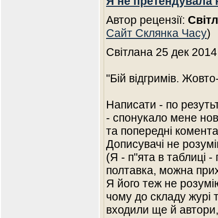
Я не претендувала 
Автор рецензії:
Світ
Сайт Склянка Часу
)
Світлана 25 дек 2014
"Бій відгримів. Жовто
Написати - по резуть
- спонукало мене нов
та попередні комента
Дописувачі не розумі
(Я - п"ята в таблиці 
полтавка, можна прих
Я його теж не розумі
чому до складу журі 
входили ще й автори,