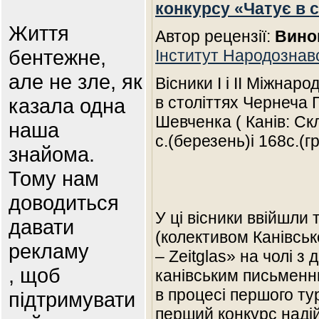
конкурсу «Чатує в с
Життя
Автор рецензії:
Вино
бентежне,
Інститут Народознав
але не зле, як
Вісники І і ІІ Міжнар
в століттях Чернеча 
казала одна
Шевченка ( Канів: Скл
наша
с.(березень)і 168с.(г
знайома.
Тому нам
доводиться
У ці вісники ввійшли 
давати
(колективом Канівсь
рекламу
– Zeitglas» на чолі 
, щоб
канівським письмен
в процесі першого туру
підтримувати
перший конкурс надій