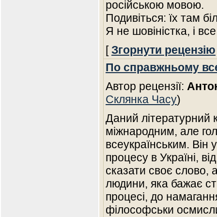
російською мовою.
Подивіться: їх там бі
Я не шовіністка, і вс
[
Згорнути рецензію
По справжньому вс
Автор рецензії:
Анто
Склянка Часу
)
Даний літературний 
міжнародним, але го
всеукраїнським. Він у
процесу в Україні, ві
сказати своє слово, а
людини, яка бажає ст
процесі, до намагання
філософськи осмисли