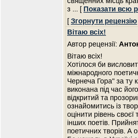
священних місць краї
з
... [
Показати всю 
[
Згорнути рецензію
Вітаю всіх!
Автор рецензії:
Анто
Вітаю всіх!
Хотілося би висловит
міжнародного поетичн
Чернеча Гора" за ту к
виконана під час йог
відкритий та прозори
ознайомитись із твор
оцінити рівень своєї 
інших поетів. Прийня
поетичних творів. А 