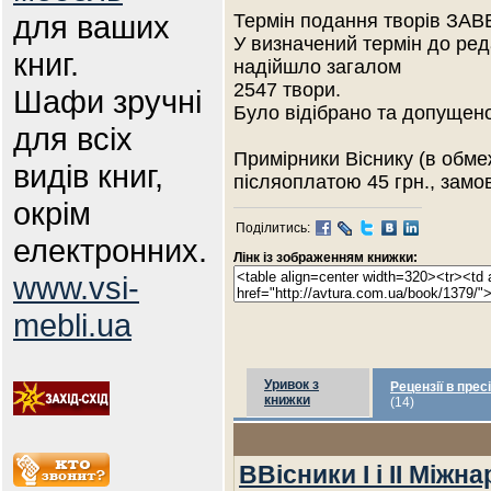
для ваших
Термін подання творів ЗА
У визначений термін до реда
книг.
надійшло загалом
2547 твори.
Шафи зручні
Було відібрано та допущено 
для всіх
Примірники Віснику (в обме
видів книг,
післяоплатою 45 грн., замов
окрім
Поділитись:
електронних.
Лінк із зображенням книжки:
www.vsi-
mebli.ua
Уривок з
Рецензії в пресі
книжки
(14)
ВВісники І і ІІ Між