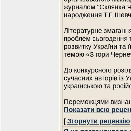
журналом "Склянка Ча
народження Т.Г. Шевч
Літературне змагання
проблем сьогодення 
розвитку України та ї
темою «З гори Черне
До конкурсного розгл
сучасних авторів із 
українською та росі
Переможцями визнані
Показати всю рецен
[
Згорнути рецензію