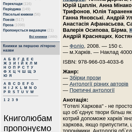
Переклади
(116)
Юрій Цаплін
,
Анна Мінако
Періодика
(149)
Трифонов
,
Юлія Таранен
Піксельні книжки
(56)
Ганна Яновські
,
Андрій У
Поезія
(517)
Анастасія Афанасьєва
,
С
Проза
(1098)
Валерія Осипова
,
Бірма
,
Пропонується видавцям
(21)
Андрій Краснящих
,
Костя
Всі книжки
(1660)
—
Фоліо
, 2008. — 150 с.
Книжки за першою літерою
назви
— м.Харків. — Наклад 4000
А
Б
В
Г
Д
Е
Є
ISBN: 978-966-03-4033-6
Ж
З
И
І
Й
К
Л
М
Н
О
П
Р
С
Т
У
Жанр:
Ф
Х
Ц
Ч
Ш
Щ
Э
Ю
Я
—
Збірки прози
—
Антології різних авторів
A
B
C
D
E
F
G
H
I
J
K
L
M
N
O
—
Поетичні антології
P
R
S
T
U
V
W
Анотація:
1
2
3
9
"Готелі Харкова" - не прост
що об`єднує твори більш як
Книголюбам
котрий допоможе харків`яна
харкова, якщо припустити, 
пропонуємо
топонімики. Антологія об`є