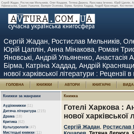
Сергій Жадан, Ростислав Мельників, Олег Коцарев, Тетяна Дерюга, Ярослава Івченко, Юрій Цаплін, А
Афанасьєва, Сашко Ушкалов, Валерія Осипова, Бірма, Катріна Хаддад, Андрій Краснящих, Костянтин Бєля
Сергій Жадан, Ростислав Мельників, Оле
Юрій Цаплін, Анна Мінакова, Роман Три
Яновські, Андрій Ульяненко, Анастасія
Бірма, Катріна Хаддад, Андрій Краснящих
нової харківської літератури : Рецензії в
ГОЛОВНА
КНИЖКИ
АВТОРИ
КНИГАРНІ
ВИДА
Книжки за жанрами
Книжка
Готелі Харкова : А
Аудіокнижки
(11)
Дитяча література
(215)
нової харківської 
Драма
(18)
Критика
(62)
Сергій Жадан
,
Ростислав 
Культурологія
(47)
Коцарев
,
Тетяна Дерюга
,
Мистецькі книжки
(11)