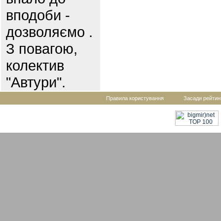
вподоби -
дозволяємо .
З повагою,
колектив
"Автури".
Правила користування
Засади рейтин