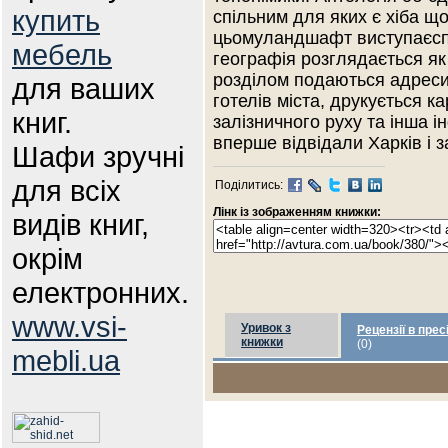
купить
спільним для яких є хіба 
цьомуландшафт виступаєспо
мебель
географія розглядається як
розділом подаються адреси
для ваших
готелів міста, друкується к
книг.
залізничного руху та інша і
вперше відвідали Харків і 
Шафи зручні
для всіх
Поділитись:
Лінк із зображенням книжки:
видів книг,
окрім
електронних.
www.vsi-
Уривок з
Рецензії в прес
книжки
(0)
mebli.ua