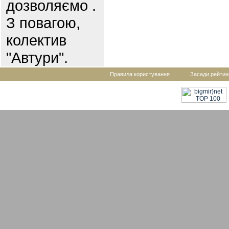
дозволяємо .
З повагою,
колектив
"Автури".
Правила користування
Засади рейтин