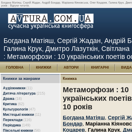
Богдана Матіяш, Сергій Жадан, Андрій Бондар, Маріанна Кіяновська, Олег Коцарев, Галина Крук, Дмит
років : Відгуки читачів.
Богдана Матіяш, Сергій Жадан, Андрій Б
Галина Крук, Дмитро Лазуткін, Світлан
: Метаморфози : 10 українських поетів ос
ГОЛОВНА
КНИЖКИ
АВТОРИ
КНИГАРНІ
ВИДА
Книжки за жанрами
Книжка
Метаморфози : 10
Аудіокнижки
(11)
Дитяча література
(215)
українських поетів
Драма
(18)
Критика
(62)
10 років
Культурологія
(47)
Мистецькі книжки
(11)
Богдана Матіяш
,
Сергій Ж
Переклади
(116)
Бондар
,
Маріанна Кіянов
Періодика
(149)
Коцарев
,
Галина Крук
,
Дм
Піксельні книжки
(56)