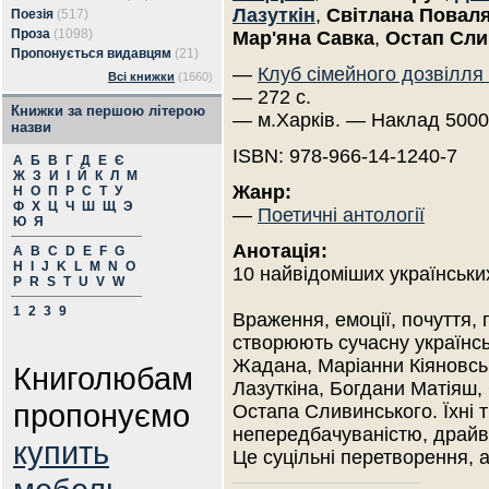
Лазуткін
,
Світлана Повал
Поезія
(517)
Проза
(1098)
Мар'яна Савка
,
Остап Сли
Пропонується видавцям
(21)
—
Клуб сімейного дозвілля
Всі книжки
(1660)
— 272 с.
Книжки за першою літерою
— м.Харків. — Наклад 5000
назви
ISBN: 978-966-14-1240-7
А
Б
В
Г
Д
Е
Є
Ж
З
И
І
Й
К
Л
М
Жанр:
Н
О
П
Р
С
Т
У
Ф
Х
Ц
Ч
Ш
Щ
Э
—
Поетичні антології
Ю
Я
Анотація:
A
B
C
D
E
F
G
H
I
J
K
L
M
N
O
10 найвідоміших українських
P
R
S
T
U
V
W
1
2
3
9
Враження, емоції, почуття, 
створюють сучасну українсь
Жадана, Маріанни Кіяновсь
Книголюбам
Лазуткіна, Богдани Матіяш,
пропонуємо
Остапа Сливинського. Їхні
непередбачуваністю, драйв
купить
Це суцільні перетворення, 