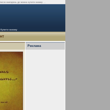
писок книгарень де можна купити книжку ...
: Купити книжку
УНТ
Реклама