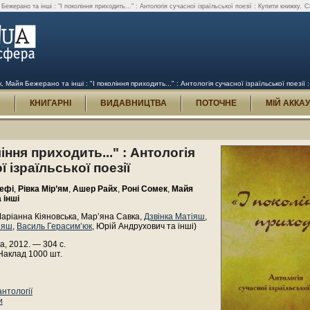
жерано та інші : "І покоління приходить..." : Антологія сучасної ізраїльської поезії : Купити книжку.
С
 Майя Бежерано та інші : "І покоління приходить..." : Антологія сучасної ізраїльської поезії 
И
КНИГАРНІ
ВИДАВНИЦТВА
ПОТОЧНЕ
МІЙ АККА
ління приходить..." : Антологія
ї ізраїльської поезії
ефі
,
Рівка Мір’ям
,
Ашер Райх
,
Роні Сомек
,
Майя
 інші
аріанна Кіяновська, Мар’яна Савка,
Дзвінка Матіяш
,
іяш
,
Василь Герасим’юк
, Юрій Андрухович та інші)
а, 2012. — 304 с.
Наклад 1000 шт.
нтології
и