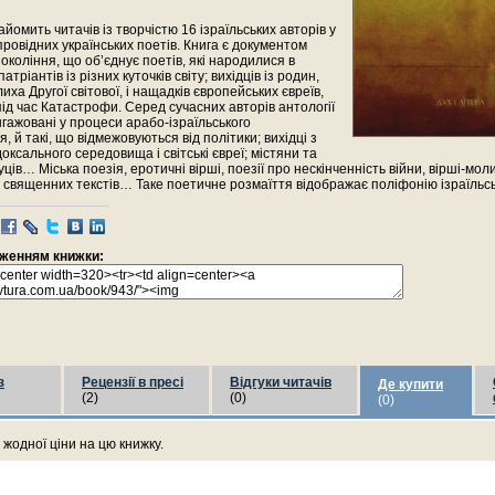
айомить читачів із творчістю 16 ізраїльських авторів у
ровідних українських поетів. Книга є документом
окоління, що об’єднує поетів, які народилися в
патріантів із різних куточків світу; вихідців із родин,
иха Другої світової, і нащадків європейських євреїв,
ід час Катастрофи. Серед сучасних авторів антології
нгажовані у процеси арабо-ізраїльського
, й такі, що відмежовуються від політики; вихідці з
оксального середовища і світські євреї; містяни та
ців… Міська поезія, еротичні вірші, поезії про нескінченність війни, вірші-моли
 священних текстів… Таке поетичне розмаїття відображає поліфонію ізраїльськ
раженням книжки:
з
Рецензії в пресі
Відгуки читачів
Де купити
(2)
(0)
(0)
жодної ціни на цю книжку.