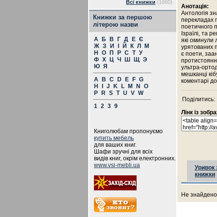
Всі книжки
(1660)
Анотація:
Антологія зн
Книжки за першою
перекладах п
літерою назви
поетичного п
Ізраїлі, та ре
А
Б
В
Г
Д
Е
Є
які оминули л
Ж
З
И
І
Й
К
Л
М
урятованих п
Н
О
П
Р
С
Т
У
є поети, заа
Ф
Х
Ц
Ч
Ш
Щ
Э
протистояння
Ю
Я
ультра-ортод
мешканці кібу
A
B
C
D
E
F
G
коментарі до
H
I
J
K
L
M
N
O
P
R
S
T
U
V
W
Поділитись:
1
2
3
9
Лінк із зоб
Книголюбам пропонуємо
купить мебель
для ваших книг.
Шафи зручні для всіх
видів книг, окрім електронних.
www.vsi-mebli.ua
Уривок 
книжки
Не знайдено 