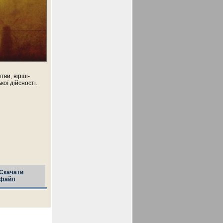
тви, вірші-
ої дійсності.
Скачати
файл