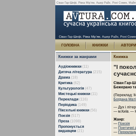
Сіван Гар-Шефі, Рівка Мір’ям, Ашер Райх, Роні Сомек, Майя Бе
Сіван Гар-Шефі, Рівка Мір’ям, Ашер Райх, Роні Сомек,
ГОЛОВНА
КНИЖКИ
АВТОР
Книжки за жанрами
Книжка
"І поко
Аудіокнижки
(11)
Дитяча література
(215)
сучасно
Драма
(18)
Критика
(62)
Сіван Гар-Ш
Бежерано та
Культурологія
(47)
Мистецькі книжки
(11)
(Переклад: М
Переклади
(116)
Богдана Мат
Періодика
(149)
— Дух і літер
Піксельні книжки
(56)
— м.Київ. — 
Поезія
(517)
Жанр:
Проза
(1098)
—
Поезія
Пропонується
—
Поетичні а
видавцям
(21)
—
Переклад