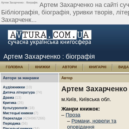
Артем Захарченко : біографія.
Артем Захарченко на сайті суч
Бібліографія, біографія, уривки творів, літер
Захарченк...
Артем Захарченко : біографія
ГОЛОВНА
КНИЖКИ
АВТОРИ
КНИГАРНІ
ВИДА
Автори за жанрами
Автор
Артем Захарченко
Аудіокнижки
(10)
Дитяча література
(74)
Драма
(13)
м.Київ, Київська обл.
Критика
(26)
Культурологія
(18)
Жанри книжок:
Мистецькі книжки
(7)
–
Проза
Переклади
(4294967266)
–
Романи, новели та
Періодика
(56)
оповідання
Піксельні книжки
(34)