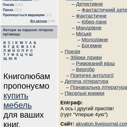
–
Детективне
Поезія
(145)
–
Фантастичний дете
Проза
(221)
Пропонується видавцям
(13)
–
Фантастичне
–
Кібер-панк
Всі автори
(336)
–
Мандрівне
Автори за першою літерою
–
Міське
прізвища
–
Молодіжне
B
C
I
K
W
Y
А
Б
–
Богемне
В
Г
Д
Є
Ж
З
І
К
Л
М
Н
О
П
Р
С
–
Поезія
Т
У
Ф
Х
Ц
Ч
Ш
–
Збірки лірики
Щ
Ю
Я
–
Римований вірш
–
Верлібр
Книголюбам
–
Поетичні антології
–
Дитяча література
пропонуємо
–
Пізнавальна література
–
Піксельні книжки
купить
Епіграф:
мебель
А ось і другий приспів!
для ваших
(гурт "Vперше 4ую")
книг.
Сайт:
akvaton.livejournal.co