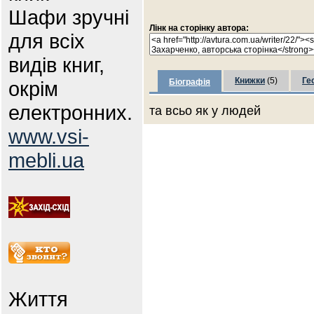
Шафи зручні
Лінк на сторінку автора:
для всіх
видів книг,
Книжки
(5)
Ге
окрім
Біографія
електронних.
та всьо як у людей
www.vsi-
mebli.ua
Життя