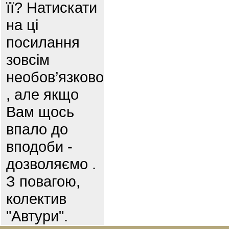
її? Натискати
на ці
посилання
зовсім
необов’язково
, але якщо
Вам щось
впало до
вподоби -
дозволяємо .
З повагою,
колектив
"Автури".