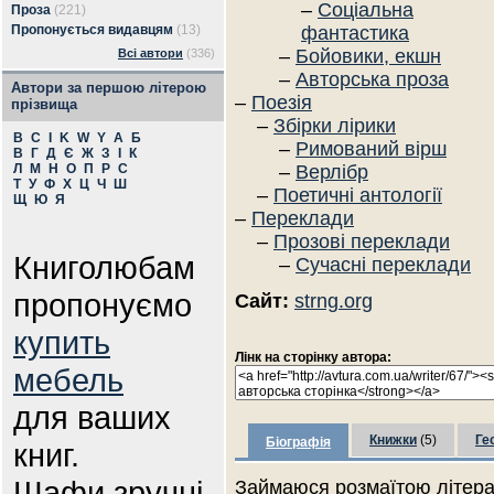
–
Соціальна
Проза
(221)
Пропонується видавцям
(13)
фантастика
–
Бойовики, екшн
Всі автори
(336)
–
Авторська проза
Автори за першою літерою
–
Поезія
прізвища
–
Збірки лірики
B
C
I
K
W
Y
А
Б
–
Римований вірш
В
Г
Д
Є
Ж
З
І
К
Л
М
Н
О
П
Р
С
–
Верлібр
Т
У
Ф
Х
Ц
Ч
Ш
–
Поетичні антології
Щ
Ю
Я
–
Переклади
–
Прозові переклади
Книголюбам
–
Сучасні переклади
пропонуємо
Сайт:
strng.org
купить
Лінк на сторінку автора:
мебель
для ваших
Книжки
(5)
Ге
Біографія
книг.
Шафи зручні
Займаюся розмаїтою літера