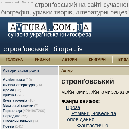
стронґовський : біографія.
стронґовський на сайті сучасної
біографія, уривки творів, літературні рецезії
стронґовський : біографія
ГОЛОВНА
КНИЖКИ
АВТОРИ
КНИГАРНІ
ВИДА
Автори за жанрами
Автор
стронґовський
Аудіокнижки
(10)
Дитяча література
(74)
Драма
(13)
м.Житомир, Житомирська о
Критика
(26)
Культурологія
(18)
Жанри книжок:
Мистецькі книжки
(7)
–
Проза
Переклади
(4294967266)
–
Романи, новели та
Періодика
(56)
оповідання
Піксельні книжки
(34)
–
Фантастичне
Поезія
(145)