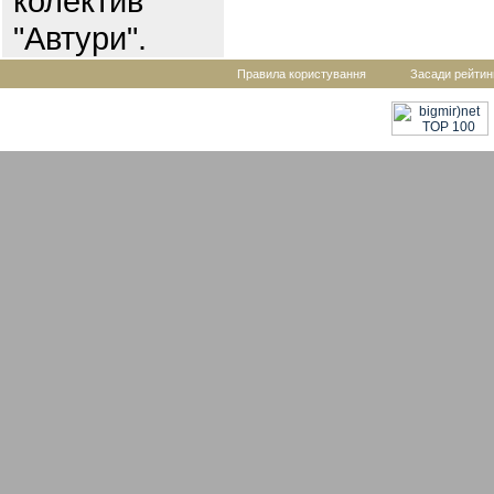
колектив
"Автури".
Правила користування
Засади рейтин