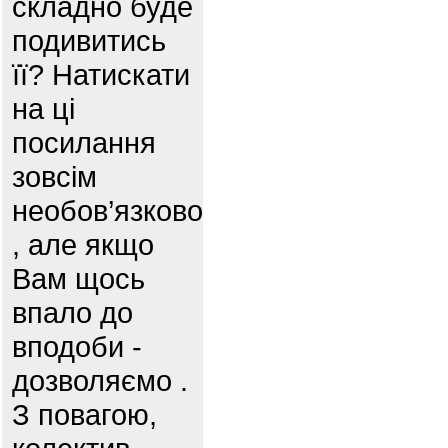
складно буде
подивитись
її? Натискати
на ці
посилання
зовсім
необов’язково
, але якщо
Вам щось
впало до
вподоби -
дозволяємо .
З повагою,