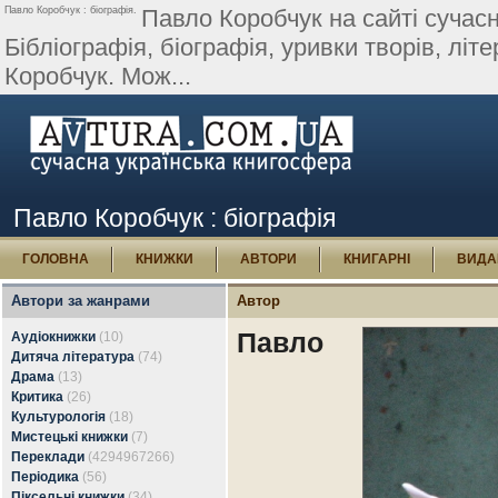
Павло Коробчук : біографія.
Павло Коробчук на сайті сучасн
Бібліографія, біографія, уривки творів, літер
Коробчук. Мож...
Павло Коробчук : біографія
ГОЛОВНА
КНИЖКИ
АВТОРИ
КНИГАРНІ
ВИДА
Автори за жанрами
Автор
Павло
Аудіокнижки
(10)
Дитяча література
(74)
Драма
(13)
Критика
(26)
Культурологія
(18)
Мистецькі книжки
(7)
Переклади
(4294967266)
Періодика
(56)
Піксельні книжки
(34)