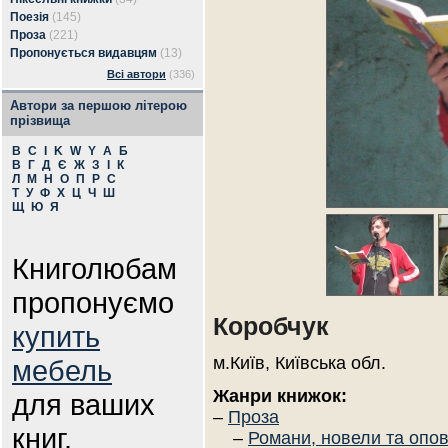
Поезія
(145)
Проза
(221)
Пропонується видавцям
(13)
Всі автори
(336)
Автори за першою літерою
прізвища
B
C
I
K
W
Y
А
Б
В
Г
Д
Є
Ж
З
І
К
Л
М
Н
О
П
Р
С
Т
У
Ф
Х
Ц
Ч
Ш
Щ
Ю
Я
Книголюбам
пропонуємо
Коробчук
купить
м.Київ, Київська обл.
мебель
Жанри книжок:
для ваших
–
Проза
книг.
–
Романи, новели та опо