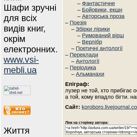
–
Фантастичне
Шафи зручні
–
Бойовики, екшн
для всіх
–
Авторська проза
–
Поезія
видів книг,
–
Збірки лірики
–
Римований вірш
окрім
–
Верлібр
електронних.
–
Поетичні антології
–
Переклади
www.vsi-
–
Антології
–
Періодика
mebli.ua
–
Альманахи
Епіграф:
лузер не той, хто прибігає о
а той, кому впадло бігти. на
Сайт:
koroboro.livejournal.c
Лінк на сторінку автора:
Життя