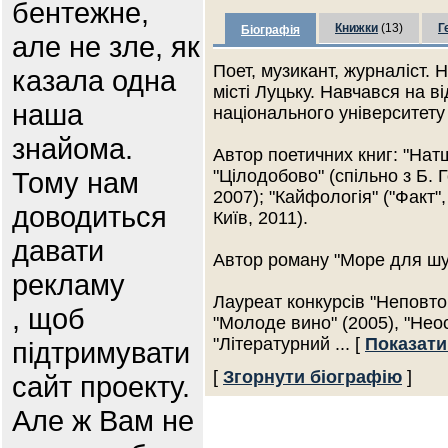
бентежне,
Книжки
(13)
Г
Біографія
але не зле, як
Поет, музикант, журналіст.
казала одна
місті Луцьку. Навчався на в
наша
національного університету
знайома.
Автор поетичних книг: "Натщ
Тому нам
"Цілодобово" (спільно з Б. 
2007); "Кайфологія" ("Факт",
доводиться
Київ, 2011).
давати
Автор роману "Море для шул
рекламу
Лауреат конкурсів "Неповтор
, щоб
"Молоде вино" (2005), "Неос
"Літературний
... [
Показати
підтримувати
[
Згорнути біографію
]
сайт проекту.
Але ж Вам не