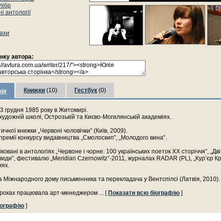
лібр
і антології
ахи
інку автора:
Книжки
(10)
Гестбук
(0)
ія
 грудня 1985 року в Житомирі.
художній школі, Острозькій та Києво-Могилянській академіях.
ичної книжки „Червоні чоловічки” (Київ, 2009).
 премії конкурсу видавництва „Смолоскип”, „Молодого вина”.
ковані в антологіях „Червоне і чорне: 100 українських поеток ХХ сторіччя”, „Дві
види”, фестивалю „Meridian Czernowitz”-2011, журналах RADAR (PL), „Кур’єр Кр
нях.
 Міжнародного дому письменника та перекладача у Вентспілсі (Латвія, 2010).
 роках працювала арт-менеджером
... [
Показати всю біографію
]
іографію
]