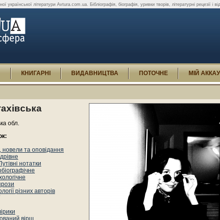
ої української літератури Avtura.com.ua. Бібліографія, біографія, уривки творів, літературні рецезії і ві
И
КНИГАРНІ
ВИДАВНИЦТВА
ПОТОЧНЕ
МІЙ АККА
тахівська
ька обл.
ок:
 новели та оповідання
дрівне
Путівні нотатки
обіографічне
хологічне
прози
логії різних авторів
лірики
ований вірш