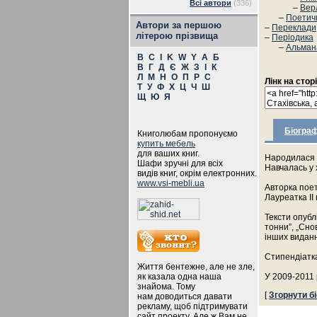
Всі автори
(336)
–
Вер
–
Поетичн
Автори за першою
–
Переклади
літерою прізвища
–
Періодика
–
Альман
B
C
I
K
W
Y
А
Б
В
Г
Д
Є
Ж
З
І
К
Л
М
Н
О
П
Р
С
Лінк на стор
Т
У
Ф
Х
Ц
Ч
Ш
Щ
Ю
Я
Біограф
Книголюбам пропонуємо
купить мебель
для ваших книг.
Народилася 3
Шафи зручні для всіх
Навчалась у 
видів книг, окрім електронних.
www.vsi-mebli.ua
Авторка поет
Лауреатка ІІ
Тексти опублі
тонни”, „Сно
інших видан
Стипендіатка
Життя бентежне, але не зле,
як казала одна наша
У 2009-2011
знайома. Тому
[
Згорнути б
нам доводиться давати
рекламу, щоб підтримувати
сайт проекту. Але ж Вам не