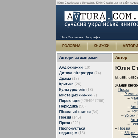
Юлія Стахівська : біографія.
Юлія Стахівська на сайті сучасн
Юлія Стахівська : біографія
ГОЛОВНА
КНИЖКИ
АВТОР
Автори за жанрами
Автор
Юлія С
Аудіокнижки
(10)
Дитяча література
(74)
м.Київ, Київс
Драма
(13)
Критика
(26)
Жанри книж
Культурологія
(18)
–
Проза
–
Романи,
Мистецькі книжки
(7)
–
Ман
Переклади
(4294967266)
–
Періодика
(56)
–
Авт
–
Пси
Піксельні книжки
(34)
–
Збірки 
Поезія
(145)
–
Анто
Проза
(221)
–
Есеї
Пропонується
–
Поезія
видавцям
(13)
–
Збірки 
–
Рим