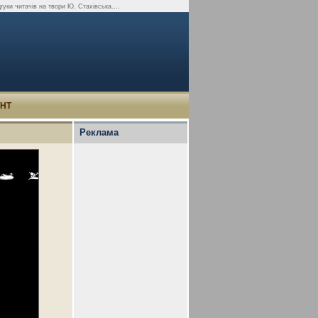
дгуки читачів на твори Ю. Стахівська....
УНТ
Реклама