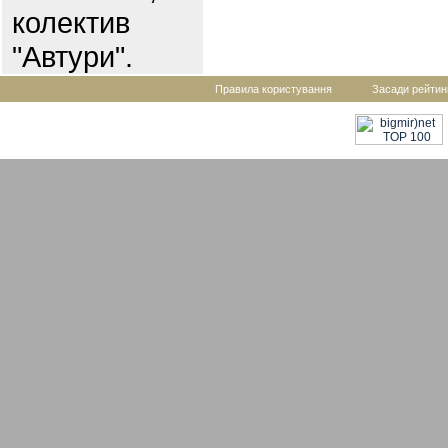
колектив
"Автури".
Правила користування
Засади рейтин