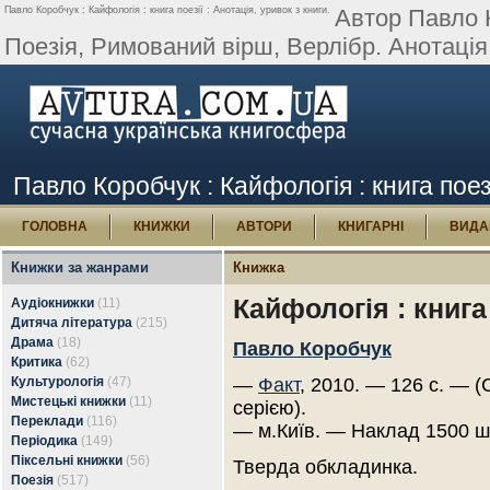
Павло Коробчук : Кайфологія : книга поезії : Анотація, уривок з книги.
Автор Павло К
Поезія, Римований вірш, Верлібр. Анотація
Павло Коробчук : Кайфологія : книга поезі
ГОЛОВНА
КНИЖКИ
АВТОРИ
КНИГАРНІ
ВИДА
Книжки за жанрами
Книжка
Кайфологія : книга 
Аудіокнижки
(11)
Дитяча література
(215)
Драма
(18)
Павло Коробчук
Критика
(62)
Культурологія
(47)
—
Факт
, 2010. — 126 с. — (
Мистецькі книжки
(11)
серією).
Переклади
(116)
— м.Київ. — Наклад 1500 ш
Періодика
(149)
Піксельні книжки
(56)
Тверда обкладинка.
Поезія
(517)