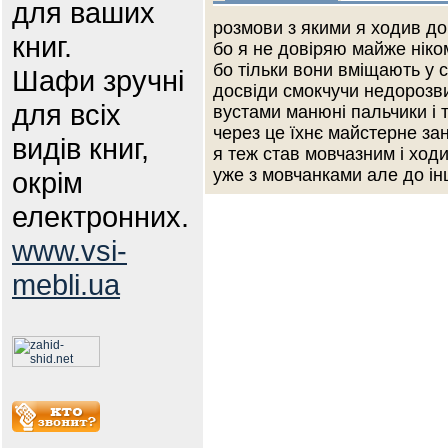
для ваших
розмови з якими я ходив д
книг.
бо я не довіряю майже ніко
бо тільки вони вміщають у с
Шафи зручні
досвіди смокчучи недорозв
для всіх
вустами манюні пальчики і 
через це їхнє майстерне за
видів книг,
я теж став мовчазним і ход
уже з мовчанками але до і
окрім
електронних.
www.vsi-
mebli.ua