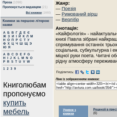
Проза
(1098)
Жанр:
Пропонується видавцям
(21)
—
Поезія
Всі книжки
(1660)
—
Римований вірш
—
Верлібр
Книжки за першою літерою
назви
Анотація:
А
Б
В
Г
Д
Е
Є
«Кайфологія» - найактуальні
Ж
З
И
І
Й
К
Л
М
книзі Павла зібрані найкращ
Н
О
П
Р
С
Т
У
Ф
Х
Ц
Ч
Ш
Щ
Э
спрямування останніх трьох 
Ю
Я
соціальна, субкультурна і ек
A
B
C
D
E
F
G
міцної руки поета. Читачі об
H
I
J
K
L
M
N
O
рідну атмосферу переживань
P
R
S
T
U
V
W
1
2
3
9
Поділитись:
Лінк із зображенням книжки:
Книголюбам
пропонуємо
купить
мебель
Рецензії в прес
Уривок з
(6)
книжки