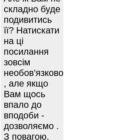
складно буде
подивитись
її? Натискати
на ці
посилання
зовсім
необов’язково
, але якщо
Вам щось
впало до
вподоби -
дозволяємо .
З повагою,