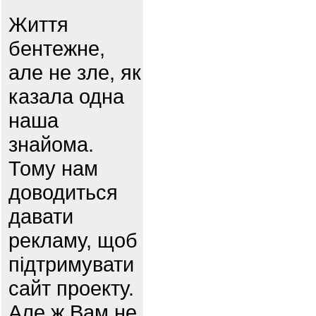
Життя
бентежне,
але не зле, як
казала одна
наша
знайома.
Тому нам
доводиться
давати
рекламу, щоб
підтримувати
сайт проекту.
Але ж Вам не