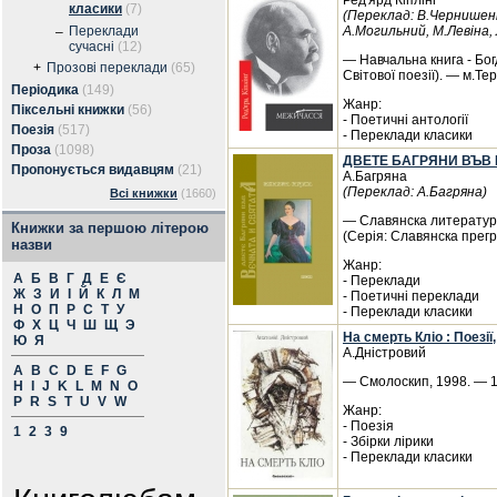
Ред'ярд Кіплінґ
класики
(7)
(Переклад: В.Чернишенк
Переклади
А.Могильний, М.Левіна, 
–
сучасні
(12)
— Навчальна книга - Бог
+
Прозові переклади
(65)
Світової поезії). — м.Те
Періодика
(149)
Жанр:
Піксельні книжки
(56)
- Поетичні антології
Поезія
(517)
- Переклади класики
Проза
(1098)
ДВЕТЕ БАГРЯНИ ВЪВ В
Пропонується видавцям
(21)
А.Багряна
(Переклад: А.Багряна)
Всі книжки
(1660)
— Славянска литературн
Книжки за першою літерою
(Серія: Славянска прегр
назви
Жанр:
А
Б
В
Г
Д
Е
Є
- Переклади
Ж
З
И
І
Й
К
Л
М
- Поетичні переклади
Н
О
П
Р
С
Т
У
- Переклади класики
Ф
Х
Ц
Ч
Ш
Щ
Э
На смерть Кліо : Поезії
Ю
Я
А.Дністровий
A
B
C
D
E
F
G
— Смолоскип, 1998. — 1
H
I
J
K
L
M
N
O
P
R
S
T
U
V
W
Жанр:
- Поезія
1
2
3
9
- Збірки лірики
- Переклади класики