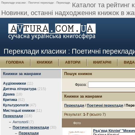
Переклади класики : Поетичні переклади : Переклади.
Каталог та рейтинг к
Новинки, останні надходження книжок в жан
Переклади класики : Поетичні переклад
ГОЛОВНА
КНИЖКИ
АВТОРИ
КНИГАРНІ
ВИДА
Книжки за жанрами
Пошук книжок
Аудіокнижки
(11)
Фраза:
Дитяча література
(215)
Драма
(18)
Книжки за жанрами
Критика
(62)
Культурологія
(47)
Переклади
/
Поетичні переклади
/
Пере
Мистецькі книжки
(11)
Результат:
1-7
(всього 7)
Переклади
(116)
–
Антології
(7)
Фото
–
Поетичні переклади
(30)
Ред'ярд Кіплінґ "Межич
Переклади
–