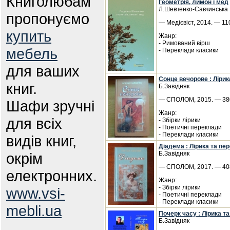
Книголюбам
Геометрія, лимон і мед
Л.Шевченко-Савчинська
пропонуємо
— Медієвіст, 2014. — 110
купить
Жанр:
- Римований вірш
мебель
- Переклади класики
для ваших
Сонце вечорове : Лірик
книг.
Б.Завідняк
— СПОЛОМ, 2015. — 380
Шафи зручні
Жанр:
для всіх
- Збірки лірики
- Поетичні переклади
- Переклади класики
видів книг,
Діадема : Лірика та пер
окрім
Б.Завідняк
— СПОЛОМ, 2017. — 408
електронних.
Жанр:
- Збірки лірики
www.vsi-
- Поетичні переклади
- Переклади класики
mebli.ua
Почерк часу : Лірика т
Б.Завідняк