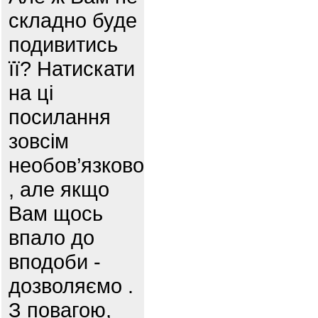
складно буде
подивитись
її? Натискати
на ці
посилання
зовсім
необов’язково
, але якщо
Вам щось
впало до
вподоби -
дозволяємо .
З повагою,