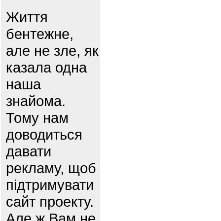
Життя
бентежне,
але не зле, як
казала одна
наша
знайома.
Тому нам
доводиться
давати
рекламу, щоб
підтримувати
сайт проекту.
Але ж Вам не