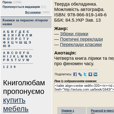
Проза
(1098)
Тверда обкладинка.
Пропонується видавцям
(21)
Можливість автографа.
Всі книжки
(1660)
ISBN: 978-966-919-149-6
ББК: 84.5.УКР Зав. 13
Книжки за першою літерою
назви
Жанр:
А
Б
В
Г
Д
Е
Є
—
Збірки лірики
Ж
З
И
І
Й
К
Л
М
—
Поетичні переклади
Н
О
П
Р
С
Т
У
Ф
Х
Ц
Ч
Ш
Щ
Э
—
Переклади класики
Ю
Я
Анотація:
A
B
C
D
E
F
G
H
I
J
K
L
M
N
O
Четверта книга лірики та п
P
R
S
T
U
V
W
про феномен часу.
1
2
3
9
Поділитись:
Книголюбам
Лінк із зображенням книжки:
пропонуємо
купить
мебель
Уривок з
Рецензії в прес