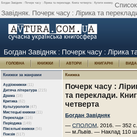
Богдан Завідняк : Почерк часу : Лірика та переклади. Книга четверта : Купити книжку.
Список
Завідняк. Почерк часу : Лірика та переклад
Богдан Завідняк : Почерк часу : Лірика т
ГОЛОВНА
КНИЖКИ
АВТОРИ
КНИГАРНІ
ВИДА
Книжки за жанрами
Книжка
Почерк часу : Ліри
Аудіокнижки
(11)
Дитяча література
(215)
та переклади. Книг
Драма
(18)
Критика
(62)
четверта
Культурологія
(47)
Мистецькі книжки
(11)
Богдан Завідняк
Переклади
(116)
Періодика
(149)
—
СПОЛОМ
, 2016. — 352 с
Піксельні книжки
(56)
— м.Львів. — Наклад 110 ш
Поезія
(517)