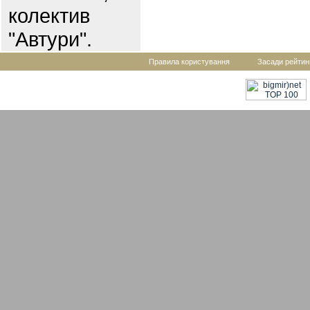
колектив
"Автури".
Правила користування
Засади рейтин