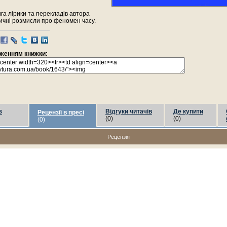
га лірики та перекладів автора
ичні розмисли про феномен часу.
раженням книжки:
з
Відгуки читачів
Де купити
Рецензії в пресі
(0)
(0)
(0)
Рецензія