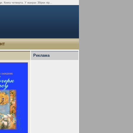
и. Книга четверта. У жанрах Збірки лір...
УНТ
Реклама