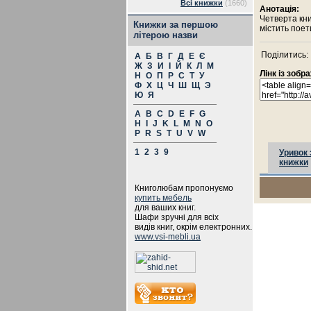
Всі книжки
(1660)
Анотація:
Четверта кни
Книжки за першою
містить поет
літерою назви
Поділитись:
А
Б
В
Г
Д
Е
Є
Ж
З
И
І
Й
К
Л
М
Лінк із зоб
Н
О
П
Р
С
Т
У
Ф
Х
Ц
Ч
Ш
Щ
Э
Ю
Я
A
B
C
D
E
F
G
H
I
J
K
L
M
N
O
P
R
S
T
U
V
W
1
2
3
9
Уривок 
книжки
Книголюбам пропонуємо
купить мебель
для ваших книг.
Шафи зручні для всіх
видів книг, окрім електронних.
www.vsi-mebli.ua