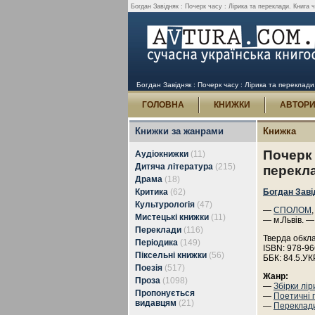
Богдан Завідняк : Почерк часу : Лірика та переклади. Книга ч
Богдан Завідняк : Почерк часу : Лірика та переклади.
ГОЛОВНА
КНИЖКИ
АВТОР
Книжки за жанрами
Книжка
Почерк 
Аудіокнижки
(11)
Дитяча література
(215)
перекла
Драма
(18)
Критика
(62)
Богдан Заві
Культурологія
(47)
—
СПОЛОМ
Мистецькі книжки
(11)
— м.Львів. —
Переклади
(116)
Тверда обкл
Періодика
(149)
ISBN: 978-96
Піксельні книжки
(56)
ББК: 84.5.УК
Поезія
(517)
Жанр:
Проза
(1098)
—
Збірки лір
Пропонується
—
Поетичні 
видавцям
(21)
—
Переклади