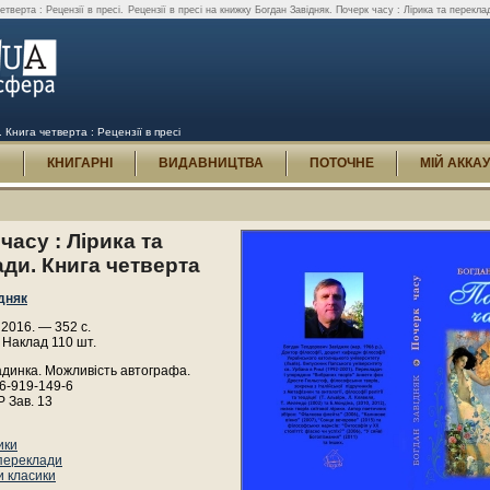
етверта : Рецензії в пресі.
Рецензії в пресі на книжку Богдан Завідняк. Почерк часу : Лірика та переклад
 Книга четверта : Рецензії в пресі
И
КНИГАРНІ
ВИДАВНИЦТВА
ПОТОЧНЕ
МІЙ АККА
часу : Лірика та
ди. Книга четверта
дняк
, 2016. — 352 с.
 Наклад 110 шт.
адинка. Можливість автографа.
6-919-149-6
Р Зав. 13
ики
переклади
 класики