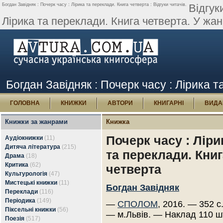
Богдан Завідняк : Почерк часу : Лірика та переклади. Книга четверта : Відгуки читачів.
Відгук
Лірика та переклади. Книга четверта. У жанр
Богдан Завідняк : Почерк часу : Лірика т
ГОЛОВНА
КНИЖКИ
АВТОРИ
КНИГАРНІ
ВИДА
Книжки за жанрами
Книжка
Почерк часу : Ліри
Аудіокнижки
(11)
Дитяча література
(215)
та переклади. Книг
Драма
(18)
Критика
(62)
четверта
Культурологія
(47)
Мистецькі книжки
(11)
Богдан Завідняк
Переклади
(116)
Періодика
(149)
—
СПОЛОМ
, 2016. — 352 с
Піксельні книжки
(56)
— м.Львів. — Наклад 110 ш
Поезія
(517)