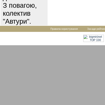
З повагою,
колектив
"Автури".
Правила користування
Засади рейтин