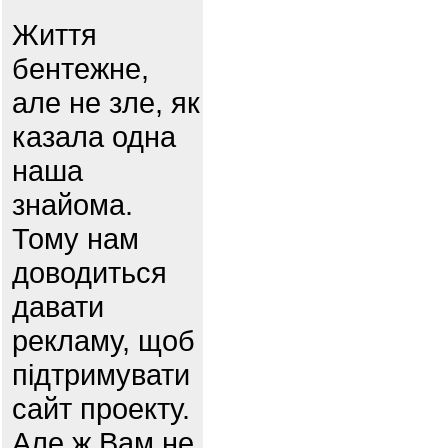
Життя
бентежне,
але не зле, як
казала одна
наша
знайома.
Тому нам
доводиться
давати
рекламу, щоб
підтримувати
сайт проекту.
Але ж Вам не