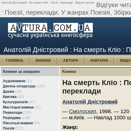
Анатолій Дністровий : На смерть Кліо : Поезії, переклади : Відгуки читачів.
Відгуки чит
: Поезії, переклади. У жанрах Поезія, Збірк
Анатолій Дністровий : На смерть Кліо : По
ГОЛОВНА
КНИЖКИ
АВТОРИ
КНИГАРНІ
ВИДА
Книжки за жанрами
Книжка
На смерть Кліо : По
Аудіокнижки
(11)
Дитяча література
(215)
переклади
Драма
(18)
Критика
(62)
Анатолій Дністровий
Культурологія
(47)
Мистецькі книжки
(11)
—
Смолоскип
, 1998. — 120 
Переклади
(116)
— м.Київ. — Наклад 1000 ш
Періодика
(149)
Піксельні книжки
(56)
Жанр:
Поезія
(517)