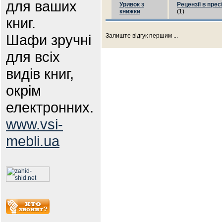
для ваших
Уривок з
Рецензії в прес
книжки
(1)
книг.
Шафи зручні
Залиште відгук першим ...
для всіх
видів книг,
окрім
електронних.
www.vsi-
mebli.ua