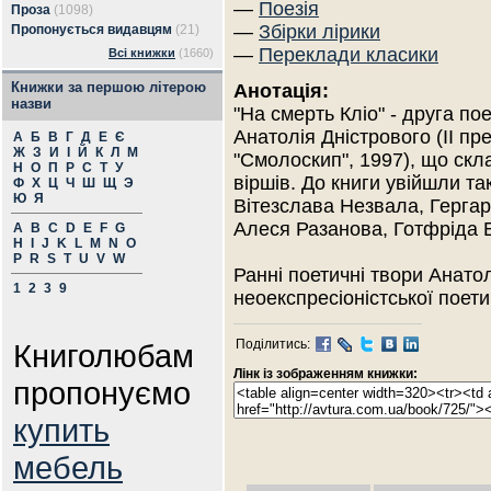
—
Поезія
Проза
(1098)
—
Збірки лірики
Пропонується видавцям
(21)
—
Переклади класики
Всі книжки
(1660)
Книжки за першою літерою
Анотація:
назви
"На смерть Кліо" - друга по
Анатолія Дністрового (ІІ п
А
Б
В
Г
Д
Е
Є
Ж
З
И
І
Й
К
Л
М
"Смолоскип", 1997), що скл
Н
О
П
Р
С
Т
У
віршів. До книги увійшли т
Ф
Х
Ц
Ч
Ш
Щ
Э
Ю
Я
Вітезслава Незвала, Герга
Алеся Разанова, Готфріда 
A
B
C
D
E
F
G
H
I
J
K
L
M
N
O
P
R
S
T
U
V
W
Ранні поетичні твори Анатол
1
2
3
9
неоекспресіоністської поети
Поділитись:
Книголюбам
Лінк із зображенням книжки:
пропонуємо
купить
мебель