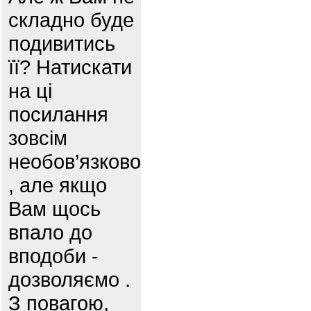
складно буде
подивитись
її? Натискати
на ці
посилання
зовсім
необов’язково
, але якщо
Вам щось
впало до
вподоби -
дозволяємо .
З повагою,