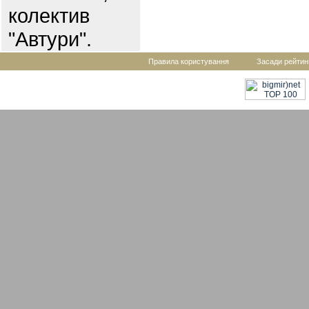
колектив
"Автури".
Правила користування
Засади рейтин