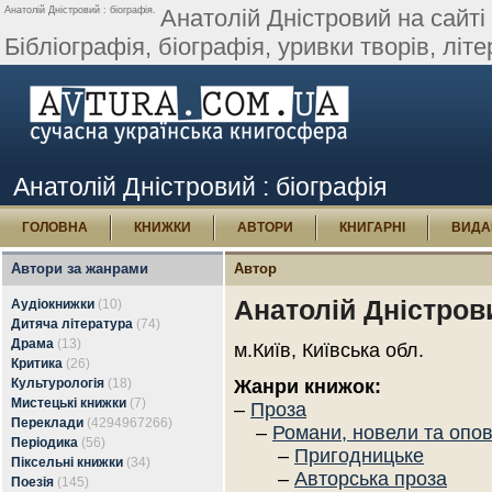
Анатолій Дністровий : біографія.
Анатолій Дністровий на сайті 
Бібліографія, біографія, уривки творів, літер
Анатолій Дністровий : біографія
ГОЛОВНА
КНИЖКИ
АВТОРИ
КНИГАРНІ
ВИДА
Автори за жанрами
Автор
Анатолій Дністров
Аудіокнижки
(10)
Дитяча література
(74)
Драма
(13)
м.Київ, Київська обл.
Критика
(26)
Культурологія
(18)
Жанри книжок:
Мистецькі книжки
(7)
–
Проза
Переклади
(4294967266)
–
Романи, новели та опо
Періодика
(56)
–
Пригодницьке
Піксельні книжки
(34)
–
Авторська проза
Поезія
(145)