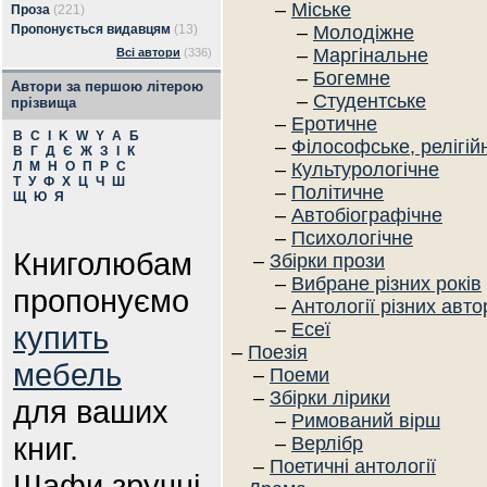
–
Міське
Проза
(221)
Пропонується видавцям
(13)
–
Молодіжне
–
Маргінальне
Всі автори
(336)
–
Богемне
Автори за першою літерою
–
Студентське
прізвища
–
Еротичне
B
C
I
K
W
Y
А
Б
–
Філософське, релігій
В
Г
Д
Є
Ж
З
І
К
Л
М
Н
О
П
Р
С
–
Культурологічне
Т
У
Ф
Х
Ц
Ч
Ш
–
Політичне
Щ
Ю
Я
–
Автобіографічне
–
Психологічне
Книголюбам
–
Збірки прози
–
Вибране різних років
пропонуємо
–
Антології різних авто
–
Есеї
купить
–
Поезія
мебель
–
Поеми
–
Збірки лірики
для ваших
–
Римований вірш
книг.
–
Верлібр
–
Поетичні антології
Шафи зручні