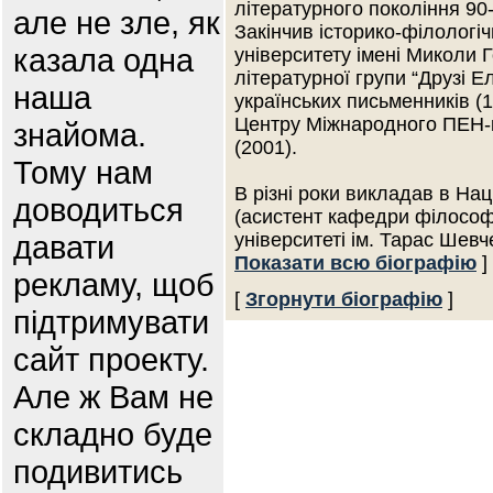
літературного покоління 90-
але не зле, як
Закінчив історико-філологі
казала одна
університету імені Миколи Г
літературної групи “Друзі Ел
наша
українських письменників (
Центру Міжнародного ПЕН-к
знайома.
(2001).
Тому нам
В різні роки викладав в На
доводиться
(асистент кафедри філософ
давати
університеті ім. Тарас Шевч
Показати всю біографію
]
рекламу, щоб
[
Згорнути біографію
]
підтримувати
сайт проекту.
Але ж Вам не
складно буде
подивитись