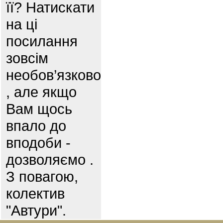
її? Натискати
на ці
посилання
зовсім
необов’язково
, але якщо
Вам щось
впало до
вподоби -
дозволяємо .
З повагою,
колектив
"Автури".