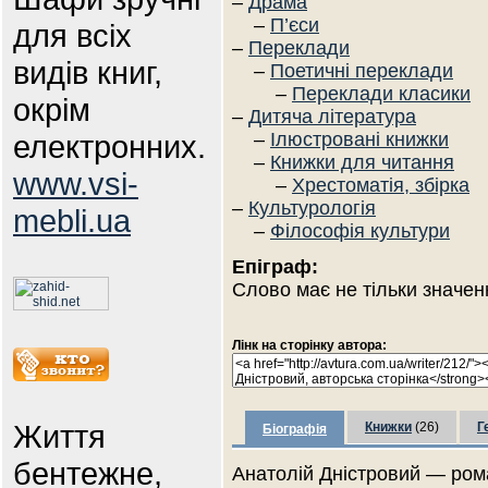
–
Драма
–
П’єси
для всіх
–
Переклади
видів книг,
–
Поетичні переклади
–
Переклади класики
окрім
–
Дитяча література
електронних.
–
Ілюстровані книжки
–
Книжки для читання
www.vsi-
–
Хрестоматія, збірка
–
Культурологія
mebli.ua
–
Філософія культури
Епіграф:
Слово має не тільки значен
Лінк на сторінку автора:
Життя
Книжки
(26)
Г
Біографія
бентежне,
Анатолій Дністровий — роман