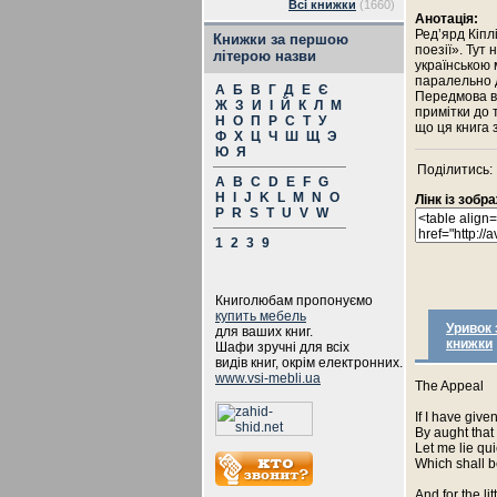
Всі книжки
(1660)
Анотація:
Ред’ярд Кіпл
Книжки за першою
поезії». Тут
літерою назви
українською 
паралельно д
А
Б
В
Г
Д
Е
Є
Передмова ві
Ж
З
И
І
Й
К
Л
М
примітки до
Н
О
П
Р
С
Т
У
що ця книга 
Ф
Х
Ц
Ч
Ш
Щ
Э
Ю
Я
Поділитись:
A
B
C
D
E
F
G
H
I
J
K
L
M
N
O
Лінк із зоб
P
R
S
T
U
V
W
1
2
3
9
Книголюбам пропонуємо
купить мебель
Уривок 
для ваших книг.
книжки
Шафи зручні для всіх
видів книг, окрім електронних.
www.vsi-mebli.ua
The Appeal
If I have give
By aught that
Let me lie qui
Which shall b
And for the litt