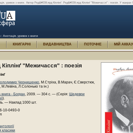
ція, уривок з книги.
Автор Ред&#039;ярд Кіплінґ. Ред&#039;ярд Кіплінґ "Межичасся" : поезія. У жанрах П
я : Анотація, уривок з книги
И
КНИГАРНІ
ВИДАВНИЦТВА
ПОТОЧНЕ
МІЙ АККА
 Кіплінґ "Межичасся" : поезія
інґ
олодимир Чернишенко
, М.Стріха, В.Марач, Є.Сверстюк,
 М.Левіна, Л.Солонько та ін.)
 книга - Богдан
, 2009. — 304 с. — (Серія:
Шедеври
ії
).
ль. — Наклад 1000 шт.
6-10-0493-0
л
нтології
 класики