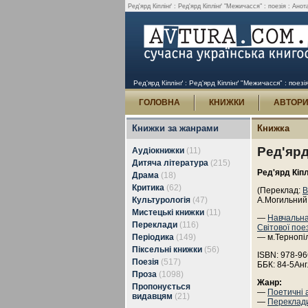
Ред'ярд Кіплінґ : Ред'ярд Кіплінґ "Межичасся" : поезія : Анота
Ред'ярд Кіплінґ : Ред'ярд Кіплінґ "Межичасся" : поезі
ГОЛОВНА
КНИЖКИ
АВТОР
Книжки за жанрами
Книжка
Ред'ярд
Аудіокнижки
(11)
Дитяча література
(215)
Ред'ярд Кіпл
Драма
(18)
Критика
(62)
(Переклад:
В
Культурологія
(47)
А.Могильний,
Мистецькі книжки
(11)
—
Навчальна
Переклади
(116)
Світової поез
Періодика
(149)
— м.Тернопі
Піксельні книжки
(56)
ISBN: 978-96
Поезія
(517)
ББК: 84-5Анг
Проза
(1098)
Жанр:
Пропонується
—
Поетичні а
видавцям
(21)
—
Переклади