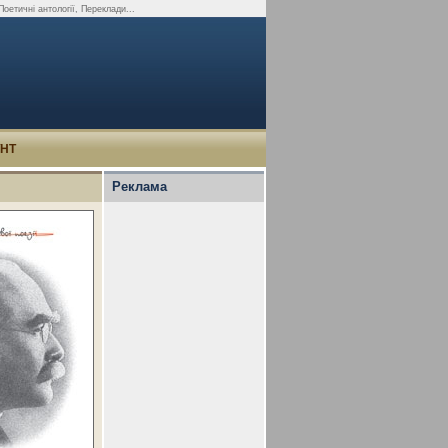
оетичні антології, Переклади...
УНТ
Реклама