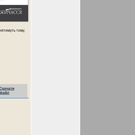
иятимуть тому,
Скачати
файл