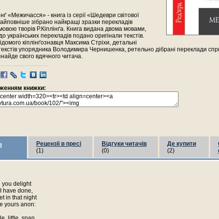
інґ «Межичасся» - книга із серії «Шедеври світової
 найповніше зібрано найкращі зразки перекладів
мовою творів Р.Кіплінґа. Книга видана двома мовами,
о українських перекладів подано оригінали текстів.
домого кіплінґознавця Максима Стріхи, детальні
 текстів упорядника Володимира Чернишенка, ретельно дібрані переклади спр
знайде свого вдячного читача.
раженням книжки:
Рецензії в пресі
Відгуки читачів
Де купити
з
(1)
(0)
(2)
n you delight
 I have done,
et in that night
e yours anon:
le, little, span