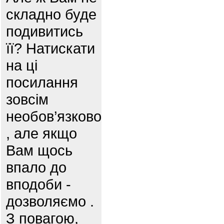
складно буде
подивитись
її? Натискати
на ці
посилання
зовсім
необов’язково
, але якщо
Вам щось
впало до
вподоби -
дозволяємо .
З повагою,