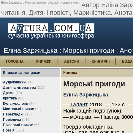
Еліна Заржицька : Морські пригоди : Анотація, уривок з книги.
Автор Еліна Зар
читання, Дитячі повісті, Мариністика. Анота
Еліна Заржицька : Морські пригоди : Анот
ГОЛОВНА
КНИЖКИ
АВТОРИ
КНИГАРНІ
ВИДА
Книжки за жанрами
Книжка
Морські пригоди
Аудіокнижки
(11)
Дитяча література
(215)
Драма
(18)
Еліна Заржицька
Критика
(62)
Культурологія
(47)
—
Талант
, 2018. — 132 с. —
Мистецькі книжки
(11)
Найкращий подарунок).
Переклади
(116)
— м.Харків. — Наклад 3000
Періодика
(149)
Піксельні книжки
(56)
Тверда обкладинка.
Поезія
(517)