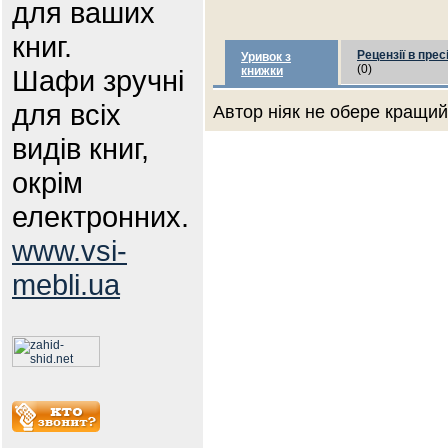
для ваших
книг.
Рецензії в прес
Уривок з
(0)
Шафи зручні
книжки
для всіх
Автор ніяк не обере кращий 
видів книг,
окрім
електронних.
www.vsi-
mebli.ua