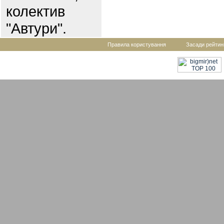
колектив
"Автури".
Правила користування
Засади рейтин