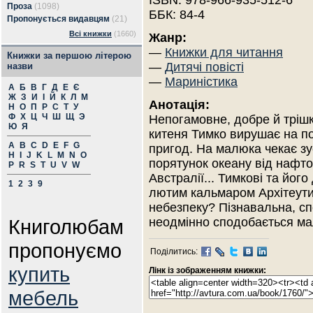
ISBN: 978-966-935-512-6
Проза
(1098)
ББК: 84-4
Пропонується видавцям
(21)
Всі книжки
(1660)
Жанр:
—
Книжки для читання
Книжки за першою літерою
—
Дитячі повісті
назви
—
Мариністика
А
Б
В
Г
Д
Е
Є
Ж
З
И
І
Й
К
Л
М
Анотація:
Н
О
П
Р
С
Т
У
Ф
Х
Ц
Ч
Ш
Щ
Э
Непогамовне, добре й тріш
Ю
Я
китеня Тимко вирушає на п
A
B
C
D
E
F
G
пригод. На малюка чекає зу
H
I
J
K
L
M
N
O
порятунок океану від нафто
P
R
S
T
U
V
W
Австралії... Тимкові та його
1
2
3
9
лютим кальмаром Архітеути
небезпеку? Пізнавальна, сп
Книголюбам
неодмінно сподобається ма
пропонуємо
Поділитись:
купить
Лінк із зображенням книжки:
мебель