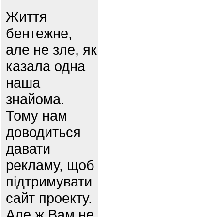
Життя
бентежне,
але не зле, як
казала одна
наша
знайома.
Тому нам
доводиться
давати
рекламу, щоб
підтримувати
сайт проекту.
Але ж Вам не