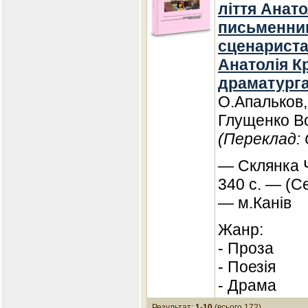
ліття Анато
письменник
сценариста.
Анатолія К
драматурга
О.Апальков,
Глущенко В
(Переклад: 
— Склянка Ч
340 с. — (Се
— м.Канів
Жанр:
- Проза
- Поезія
- Драма
Результат:
1-10
(всього 172)