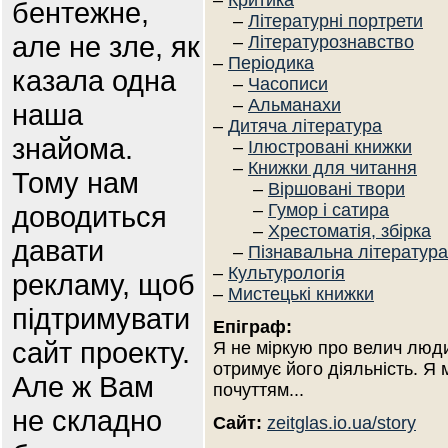
–
Критика
бентежне,
–
Літературні портрети
але не зле, як
–
Літературознавство
–
Періодика
казала одна
–
Часописи
–
Альманахи
наша
–
Дитяча література
знайома.
–
Ілюстровані книжки
–
Книжки для читання
Тому нам
–
Віршовані твори
доводиться
–
Гумор і сатира
–
Хрестоматія, збірка
давати
–
Пізнавальна література
–
Культурологія
рекламу, щоб
–
Мистецькі книжки
підтримувати
Епіграф:
сайт проекту.
Я не міркую про велич люди
отримує його діяльність. Я 
Але ж Вам
почуттям...
не складно
Сайт:
zeitglas.io.ua/story