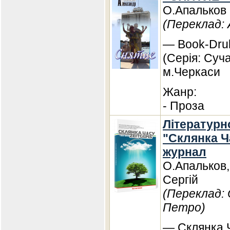
О.Апальков
(Переклад:
— Book-Druk
(Серія: Суч
м.Черкаси
Жанр:
- Проза
Літературн
"Склянка Ча
журнал
О.Апальков,
Сергій
(Переклад:
Петро)
— Склянка Ч