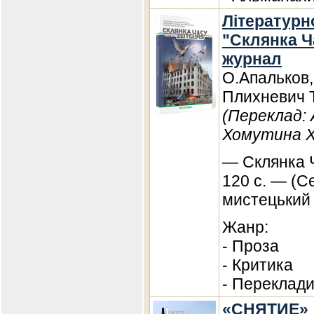
Літературн
"Склянка Ча
журнал
О.Апальков,
Плихневич 
(Переклад:
Хомутина Хе
— Склянка Ч
120 с. — (С
мистецький 
Жанр:
- Проза
- Критика
- Переклад
«СНЯТИЕ» 