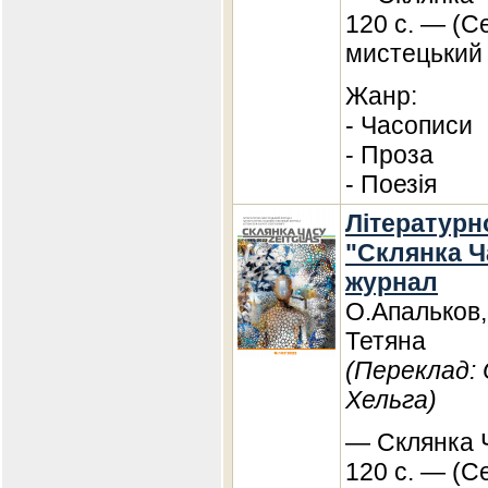
120 с. — (Се
мистецький 
Жанр:
- Часописи
- Проза
- Поезія
Літературн
"Склянка Ча
журнал
О.Апальков,
Тетяна
(Переклад:
Хельга)
— Склянка Ч
120 с. — (С