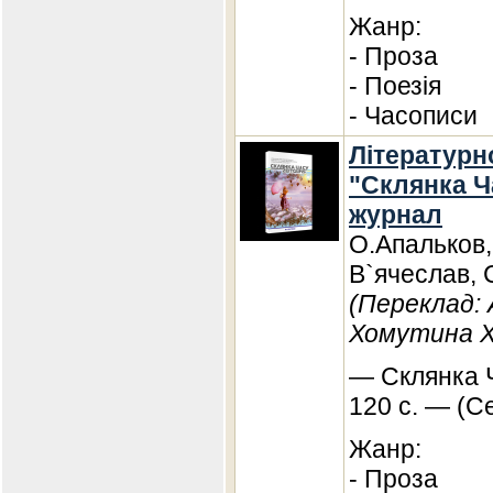
Жанр:
- Проза
- Поезія
- Часописи
Літературн
"Склянка Ча
журнал
О.Апальков
В`ячеслав, 
(Переклад:
Хомутина Х
— Склянка Ч
120 с. — (С
Жанр:
- Проза