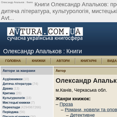
Олександр Апальков : Книги.
Книги Олександр Апальков: про
дитяча література, культурологія, мистецькі
Avt...
Олександр Апальков : Книги
ГОЛОВНА
КНИЖКИ
АВТОРИ
КНИГАРНІ
ВИДА
Автори за жанрами
Автор
Олександр Апальк
Аудіокнижки
(10)
Дитяча література
(74)
Драма
(13)
м.Канів, Черкаська обл.
Критика
(26)
Культурологія
(18)
Жанри книжок:
Мистецькі книжки
(7)
–
Проза
Переклади
(4294967266)
–
Романи, новели та опо
Періодика
(56)
–
Детективне
Піксельні книжки
(34)