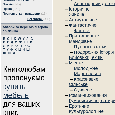
–
Авантюрний детек
Поезія
(145)
–
Історичне
Проза
(221)
Пропонується видавцям
(13)
–
Жіноче
–
Антиутопічне
Всі автори
(336)
–
Фантастичне
Автори за першою літерою
–
Фентезі
прізвища
–
Пригодницьке
B
C
I
K
W
Y
А
Б
–
Мандрівне
В
Г
Д
Є
Ж
З
І
К
Л
М
Н
О
П
Р
С
–
Путівні нотатки
Т
У
Ф
Х
Ц
Ч
Ш
–
Подорожня історія
Щ
Ю
Я
–
Бойовики, екшн
–
Міське
Книголюбам
–
Молодіжне
–
Маргінальне
пропонуємо
–
Краєзнавче
–
Сільське
купить
–
Сучасне
мебель
–
Роман-виховання
–
Гумористичне, сатир
для ваших
–
Еротичне
книг.
–
Культурологічне