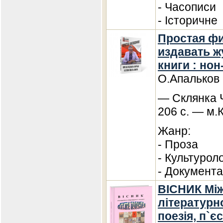
- Часописи
- Історичне
Простая фи
издавать ж
книги : но
О.Апальков
— Склянка Ч
206 с. — м.
Жанр:
- Проза
- Культурол
- Документа
ВІСНИК Мі
літературн
поезія, п`єс