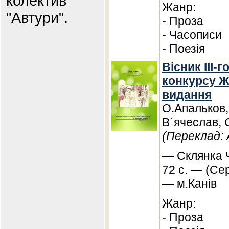
колектив
Жанр:
"Автури".
- Проза
- Часописи
- Поезія
Вісник III-
конкурсу Ж
видання
О.Апальков
В`ячеслав, 
(Переклад:
— Склянка Ч
72 с. — (Сер
— м.Канів
Жанр:
- Проза