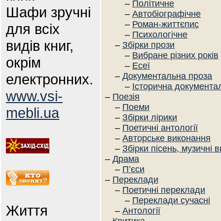
–
Політичне
Шафи зручні
–
Автобіографічне
–
Роман-життєпис
для всіх
–
Психологічне
видів книг,
–
Збірки прози
–
Вибране різних років
окрім
–
Есеї
електронних.
–
Документальна проза
–
Історична документал
www.vsi-
–
Поезія
–
Поеми
mebli.ua
–
Збірки лірики
–
Поетичні антології
–
Авторське виконання
–
Збірки пісень, музичні 
–
Драма
–
П’єси
–
Переклади
–
Поетичні переклади
–
Переклади сучасні
Життя
–
Антології