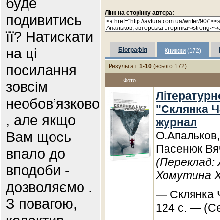
буде
Лінк на сторінку автора:
подивитись
її? Натискати
на ці
Біографія
Книжки
(172)
посилання
Результат:
1-10
(всього 172)
Фото
зовсім
Літературн
необов’язково
"Склянка Ча
, але якщо
журнал
Вам щось
О.Апальков,
Пасенюк Вя
впало до
(Переклад:
вподоби -
Хомутина Х
дозволяємо .
— Склянка Ч
З повагою,
124 с. — (С