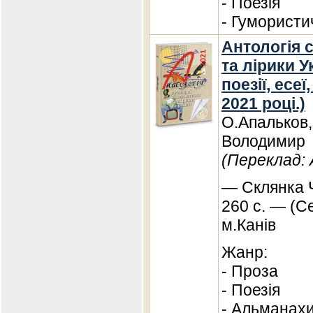
- Поезія
- Гумористи
Антологія 
та лірики У
поезії, есе
2021 році.)
О.Апальков,
Володимир
(Переклад:
— Склянка Ч
260 с. — (Се
м.Канів
Жанр:
- Проза
- Поезія
- Альманах