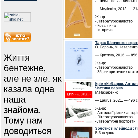
Л.Шевченко-Савчинська
— Медієвіст, 2013. — 218
Жанр:
- Літературознавство
- Козаччина
- Історичне
Тарас Шевченко в крити
О. Боронь, М.Назаренко
Життя
— Критика, 2016. — 856 
Жанр:
бентежне,
- Літературознавство
- Збірки критичних стат
але не зле, як
Крім «Кобзаря». Антоло
казала одна
Частина перша
М.Назаренко
наша
— Laurus, 2021. — 496 с
знайома.
Жанр:
- Антології різних авторі
- Літературознавство
Тому нам
- Літературні портрети
доводиться
Золотисті клейноди : 
Б.Завідняк