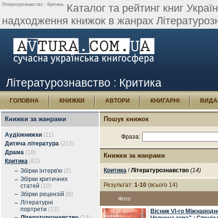
Літературознавство : Критика.
Каталог та рейтинг книг Україн
надходження книжок в жанрах Літературозн
Літературознавство : Критика
ГОЛОВНА
КНИЖКИ
АВТОРИ
КНИГАРНІ
ВИДА
Книжки за жанрами
Пошук книжок
Аудіокнижки
(11)
Фраза:
Дитяча література
(215)
Драма
(18)
Книжки за жанрами
Критика
(62)
Критика
/
Літературознавство
(14)
–
Збірки інтерв'ю
(2)
Збірки критичних
–
Результат:
1-10
(всього 14)
статей
(10)
–
Збірки рецензій
(8)
Фото
Літературні
–
портрети
(13)
Вісник VI-го Міжнародн
–
Літературознавство
(14)