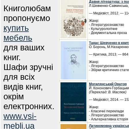
Давня література: з по
Книголюбам
Л.Шевченко-Савчинська,
— Медієвіст, 2012. — 114
пропонуємо
Жанр:
- Літературознавство
купить
- Культурологічне
- Документальна проза
мебель
Тарас Шевченко в крити
для ваших
О. Боронь, М.Назаренко
книг.
— Критика, 2013. — 864 
Жанр:
Шафи зручні
- Літературознавство
- Збірки критичних стат
для всіх
видів книг,
Могилянський Оратор
Й. Кононович-Горбацьки
(Переклад: В. Маслюк)
окрім
— Медієвіст, 2014. — 152
електронних.
Жанр:
- Класичні переклади
www.vsi-
- Літературознавство
- Альтернативна історія
mebli.ua
Латиномовна українськ