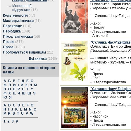
Чернеча гора" : Спеці
О.Апальков, Торон Вікто
Монографії,
–
(Переклад: Олександр 
підручники
(16)
Культурологія
(47)
— Склянка Часу*Zeitglas
Мистецькі книжки
(11)
Жанр:
Переклади
(116)
- Поезія
Періодика
(149)
- Літературознавство
- Антології
Піксельні книжки
(56)
Поезія
(517)
"Склянка Часу*Zeitgla
О.Апальков, Виктор Шен
Проза
(1098)
(Переклад: Хомутина Х
Пропонується видавцям
(21)
— Склянка Часу*Zeitglas
Всі книжки
(1660)
мистецький журнал). — 
Книжки за першою літерою
Жанр:
назви
- Проза
- Есеї
А
Б
В
Г
Д
Е
Є
- Літературознавство
Ж
З
И
І
Й
К
Л
М
"Склянка Часу*Zeitgla
Н
О
П
Р
С
Т
У
О.Апальков, Залізняк С
Ф
Х
Ц
Ч
Ш
Щ
Э
(Переклад: Апальков О
Ю
Я
— Склянка Часу*Zeitglas
A
B
C
D
E
F
G
H
I
J
K
L
M
N
O
Жанр:
P
R
S
T
U
V
W
- Часописи
- Проза
1
2
3
9
- Літературознавство