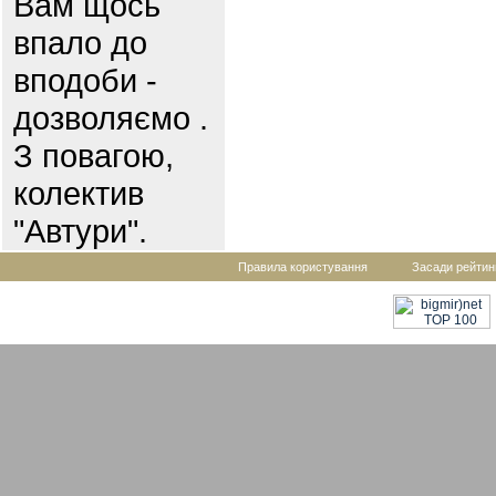
Вам щось
впало до
вподоби -
дозволяємо .
З повагою,
колектив
"Автури".
Правила користування
Засади рейтин