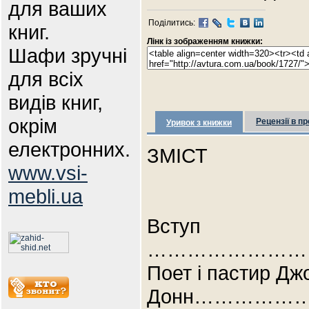
для ваших
Поділитись:
книг.
Лінк із зображенням книжки:
Шафи зручні
для всіх
видів книг,
окрім
Рецензії в пр
Уривок з книжки
електронних.
ЗМІСТ
www.vsi-
mebli.ua
Вступ
……………………
Поет і пастир Дж
Донн…………