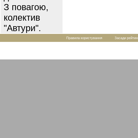
З повагою,
колектив
"Автури".
Правила користування
Засади рейтин