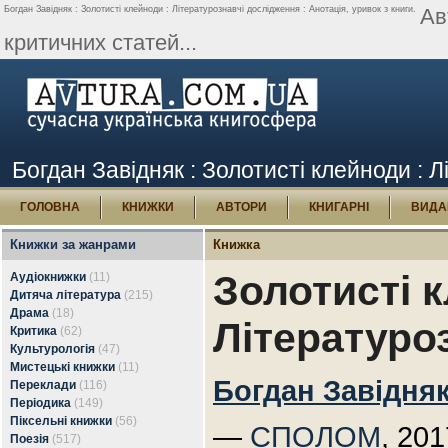
Богдан Завідняк : Золотисті клейноди : Літературознавчі дослідження : Анотація, уривок з книги.
Ав
критичних статей...
Богдан Завідняк : Золотисті клейноди : Л
ГОЛОВНА
КНИЖКИ
АВТОРИ
КНИГАРНІ
ВИДА
Книжки за жанрами
Книжка
Золотисті 
Аудіокнижки
(11)
Дитяча література
(215)
Драма
(18)
Літературо
Критика
(62)
Культурологія
(47)
Мистецькі книжки
(11)
Богдан Завідня
Переклади
(116)
Періодика
(149)
Піксельні книжки
(56)
—
СПОЛОМ
, 201
Поезія
(517)