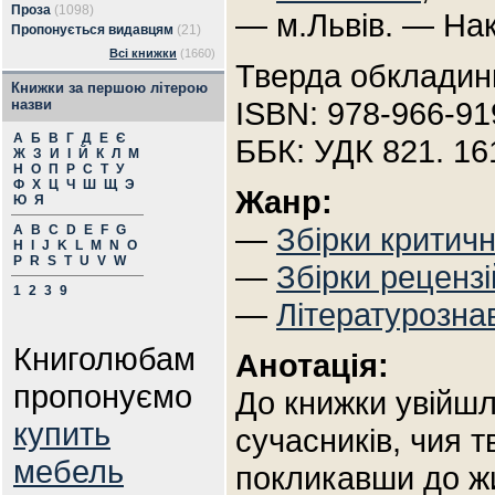
Проза
(1098)
— м.Львів. — Нак
Пропонується видавцям
(21)
Всі книжки
(1660)
Тверда обкладин
Книжки за першою літерою
ISBN: 978-966-91
назви
А
Б
В
Г
Д
Е
Є
ББК: УДК 821. 16
Ж
З
И
І
Й
К
Л
М
Н
О
П
Р
С
Т
У
Ф
Х
Ц
Ч
Ш
Щ
Э
Жанр:
Ю
Я
—
Збірки критич
A
B
C
D
E
F
G
H
I
J
K
L
M
N
O
P
R
S
T
U
V
W
—
Збірки рецензі
1
2
3
9
—
Літературозна
Книголюбам
Анотація:
пропонуємо
До книжки увійшли
купить
сучасників, чия т
мебель
покликавши до жи