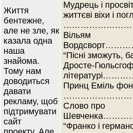
Мудрець і просві
Життя
життєві віхи і пог
бентежне,
………………………
але не зле, як
Вільям
казала одна
Вордсворт
наша
“Пісні зможуть, 
знайома.
Дросте-Гюльсгоф 
Тому нам
літературі…
доводиться
Принц Еміль фон
давати
……………………
рекламу, щоб
Cлово про
підтримувати
Шевченка……
сайт
“Франко і герман
проекту. Але