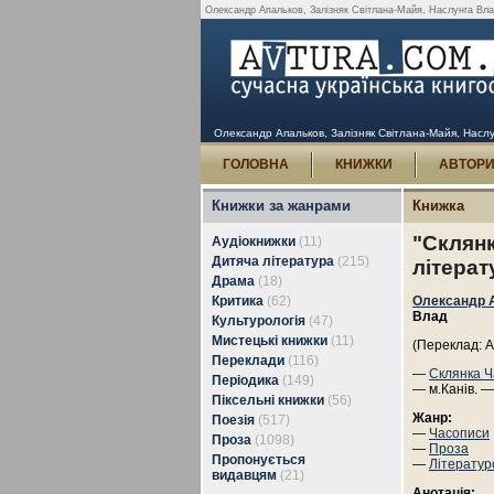
Олександр Апальков, Залізняк Світлана-Майя, Наслунга Влад 
Олександр Апальков, Залізняк Світлана-Майя, Наслун
ГОЛОВНА
КНИЖКИ
АВТОР
Книжки за жанрами
Книжка
"Склянк
Аудіокнижки
(11)
Дитяча література
(215)
літера
Драма
(18)
Критика
(62)
Олександр 
Влад
Культурологія
(47)
Мистецькі книжки
(11)
(Переклад: 
Переклади
(116)
—
Склянка Ч
Періодика
(149)
— м.Канів. —
Піксельні книжки
(56)
Жанр:
Поезія
(517)
—
Часописи
Проза
(1098)
—
Проза
Пропонується
—
Літератур
видавцям
(21)
Анотація: