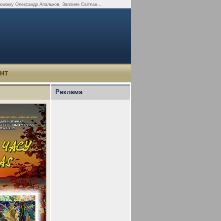
 книжку Олександр Апальков, Залізняк Світлан...
УНТ
Реклама