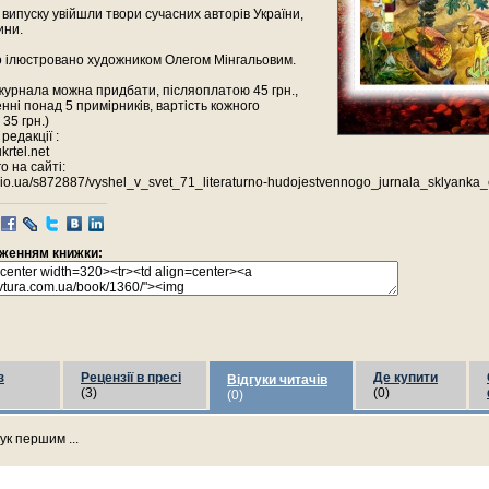
 випуску увійшли твори сучасних авторів України,
ини.
о ілюстровано художником Олегом Мінгальовим.
журнала можна придбати, післяоплатою 45 грн.,
нні понад 5 примірників, вартість кожного
35 грн.)
редакції :
krtel.net
о на сайті:
as.io.ua/s872887/vyshel_v_svet_71_literaturno-hudojestvennogo_jurnala_sklyanka
раженням книжки:
з
Рецензії в пресі
Де купити
Відгуки читачів
(3)
(0)
(0)
ук першим ...