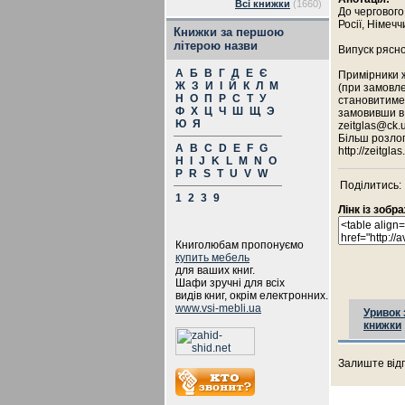
Всі книжки
(1660)
До чергового
Росії, Німечч
Книжки за першою
літерою назви
Випуск рясн
А
Б
В
Г
Д
Е
Є
Примірники 
Ж
З
И
І
Й
К
Л
М
(при замовле
Н
О
П
Р
С
Т
У
становитиме 
Ф
Х
Ц
Ч
Ш
Щ
Э
замовивши в 
Ю
Я
zeitglas@ck.u
Більш розлог
A
B
C
D
E
F
G
http://zeitgl
H
I
J
K
L
M
N
O
P
R
S
T
U
V
W
Поділитись:
1
2
3
9
Лінк із зоб
Книголюбам пропонуємо
купить мебель
для ваших книг.
Шафи зручні для всіх
видів книг, окрім електронних.
www.vsi-mebli.ua
Уривок 
книжки
Залиште відг