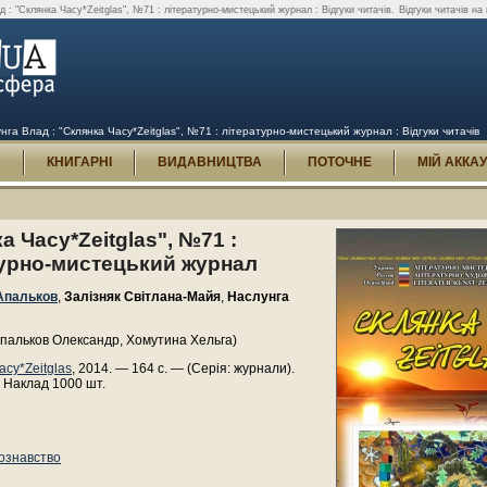
: "Склянка Часу*Zeitglas", №71 : літературно-мистецький журнал : Відгуки читачів.
Відгуки читачів на
га Влад : "Склянка Часу*Zeitglas", №71 : літературно-мистецький журнал : Відгуки читачів
И
КНИГАРНІ
ВИДАВНИЦТВА
ПОТОЧНЕ
МІЙ АККА
а Часу*Zeitglas", №71 :
турно-мистецький журнал
Апальков
,
Залізняк Світлана-Майя
,
Наслунга
Апальков Олександр, Хомутина Хельга)
асу*Zeitglas
, 2014. — 164 с. — (Серія: журнали).
 Наклад 1000 шт.
ознавство