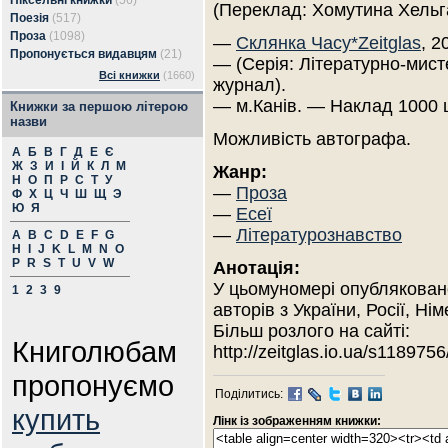
Піксельні книжки
(56)
(Переклад: Хомутина Хельг
Поезія
(517)
Проза
(1098)
—
Склянка Часу*Zeitglas
, 2
Пропонується видавцям
(21)
— (Серія: Літературно-мист
Всі книжки
(1660)
журнал).
— м.Канів. — Наклад 1000 
Книжки за першою літерою
назви
Можливість автографа.
А
Б
В
Г
Д
Е
Є
Ж
З
И
І
Й
К
Л
М
Жанр:
Н
О
П
Р
С
Т
У
—
Проза
Ф
Х
Ц
Ч
Ш
Щ
Э
Ю
Я
—
Есеї
—
Літературознавство
A
B
C
D
E
F
G
H
I
J
K
L
M
N
O
P
R
S
T
U
V
W
Анотація:
У цьомуномері опубляковано 
1
2
3
9
авторів з України, Росії, Н
Більш розлого на сайті:
Книголюбам
http://zeitglas.io.ua/s1189756
пропонуємо
Поділитись:
купить
Лінк із зображенням книжки: