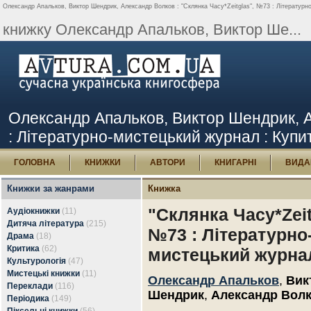
Олександр Апальков, Виктор Шендрик, Александр Волков : "Склянка Часу*Zeitglas", №73 : Літературно
книжку Олександр Апальков, Виктор Ше...
Олександр Апальков, Виктор Шендрик, А
: Літературно-мистецький журнал : Купи
ГОЛОВНА
КНИЖКИ
АВТОРИ
КНИГАРНІ
ВИДА
Книжки за жанрами
Книжка
"Склянка Часу*Zeit
Аудіокнижки
(11)
Дитяча література
(215)
№73 : Літературно
Драма
(18)
Критика
(62)
мистецький журна
Культурологія
(47)
Мистецькі книжки
(11)
Олександр Апальков
,
Вик
Переклади
(116)
Шендрик
,
Александр Вол
Періодика
(149)