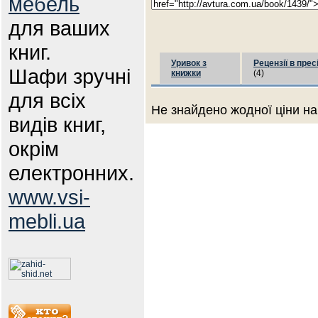
мебель
для ваших
книг.
Уривок з
Рецензії в прес
Шафи зручні
книжки
(4)
для всіх
Не знайдено жодної ціни на
видів книг,
окрім
електронних.
www.vsi-
mebli.ua