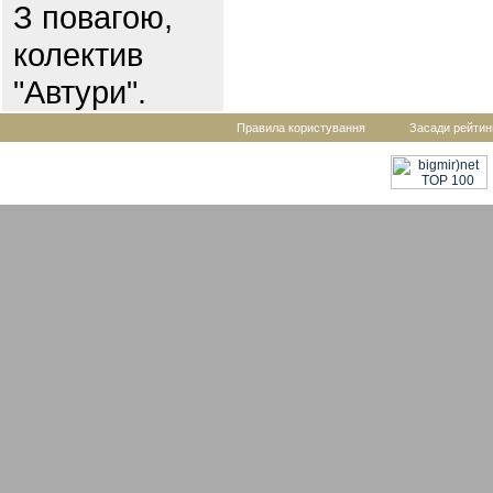
З повагою,
колектив
"Автури".
Правила користування
Засади рейтин