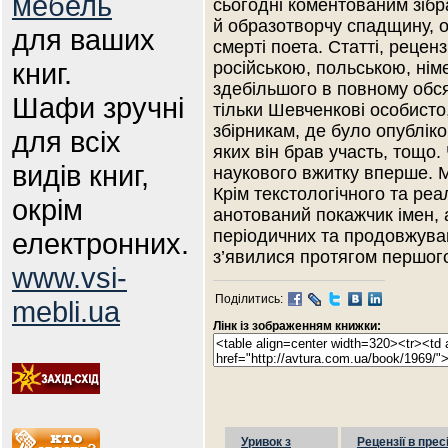
мебель
сьогодні коментованим зібр
й образотворчу спадщину, о
для ваших
смерті поета. Статті, реценз
книг.
російською, польською, ні
здебільшого в повному обся
Шафи зручні
тільки Шевченкові особисто,
збірникам, де було опубліко
для всіх
яких він брав участь, тощо
видів книг,
наукового вжитку вперше. 
Крім текстологічного та ре
окрім
анотований покажчик імен, 
періодичних та продовжуван
електронних.
з’явилися протягом першого
www.vsi-
Поділитись:
mebli.ua
Лінк із зображенням книжки:
Уривок з
Рецензії в прес