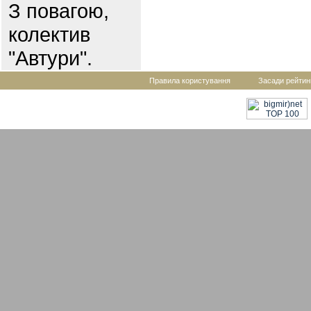
З повагою,
колектив
"Автури".
Правила користування
Засади рейтин