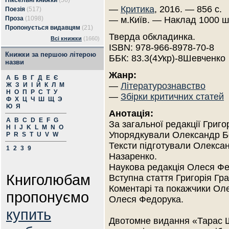
Піксельні книжки
(56)
—
Критика
, 2016. — 856 с.
Поезія
(517)
Проза
(1098)
— м.Київ. — Наклад 1000 ш
Пропонується видавцям
(21)
Тверда обкладинка.
Всі книжки
(1660)
ISBN: 978-966-8978-70-8
Книжки за першою літерою
ББК: 83.3(4Укр)-8Шевченко
назви
Жанр:
А
Б
В
Г
Д
Е
Є
—
Літературознавство
Ж
З
И
І
Й
К
Л
М
Н
О
П
Р
С
Т
У
—
Збірки критичних статей
Ф
Х
Ц
Ч
Ш
Щ
Э
Ю
Я
Анотація:
A
B
C
D
E
F
G
За загальної редакції Григо
H
I
J
K
L
M
N
O
Упорядкували Олександр Б
P
R
S
T
U
V
W
Тексти підготували Олекса
1
2
3
9
Назаренко.
Наукова редакція Олеся Фе
Книголюбам
Вступна стаття Григорія Гр
Коментарі та покажчики Ол
пропонуємо
Олеся Федорука.
купить
Двотомне видання «Тарас Ш