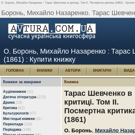
О. Боронь, Михайло Назаренко : Тарас Шевченко в критиці. Том II. Посмертна критика (1861) : Купити
Боронь, Михайло Назаренко. Тарас Шевченко
О. Боронь, Михайло Назаренко : Тарас Ш
(1861) : Купити книжку
ГОЛОВНА
КНИЖКИ
АВТОРИ
КНИГАРНІ
ВИДА
Книжки за жанрами
Книжка
Тарас Шевченко в
Аудіокнижки
(11)
Дитяча література
(215)
критиці. Том II.
Драма
(18)
Критика
(62)
Посмертна критик
Культурологія
(47)
(1861)
Мистецькі книжки
(11)
Переклади
(116)
Періодика
(149)
О. Боронь
,
Михайло Наза