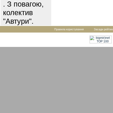
. З повагою,
колектив
"Автури".
Правила користування
Засади рейтин