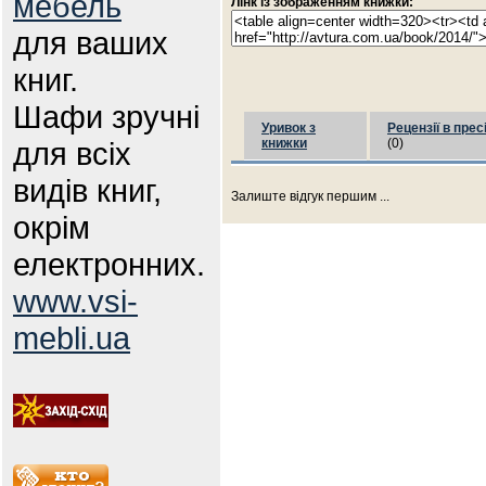
мебель
Лінк із зображенням книжки:
для ваших
книг.
Шафи зручні
Уривок з
Рецензії в прес
для всіх
книжки
(0)
видів книг,
Залиште відгук першим ...
окрім
електронних.
www.vsi-
mebli.ua