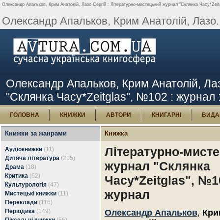
Олександр Апальков, Крим Анатолій, Лазо Сергій : Літературно-мистецький журнал "Склянка Часу*Zeitg
Олександр Апальков, Крим Анатолій, Лазо..
Олександр Апальков, Крим Анатолій, Ла
"Склянка Часу*Zeitglas", №102 : журнал :
ГОЛОВНА
КНИЖКИ
АВТОРИ
КНИГАРНІ
ВИДА
Книжки за жанрами
Книжка
Літературно-мист
Аудіокнижки
(11)
Дитяча література
(215)
журнал "Склянка
Драма
(18)
Критика
(62)
Часу*Zeitglas", №1
Культурологія
(47)
журнал
Мистецькі книжки
(11)
Переклади
(116)
Періодика
(149)
Олександр Апальков
,
Кри