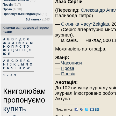
Піксельні книжки
(56)
Лазо Сергій
Поезія
(517)
Проза
(1098)
(Переклад:
Олександр Апа
Пропонується видавцям
(21)
Паливода Петро)
Всі книжки
(1660)
—
Склянка Часу*Zeitglas
, 2
Книжки за першою літерою
— (Серія: літературно-мист
назви
журнал).
А
Б
В
Г
Д
Е
Є
— м.Канів. — Наклад 500 ш
Ж
З
И
І
Й
К
Л
М
Н
О
П
Р
С
Т
У
Можливість автографа.
Ф
Х
Ц
Ч
Ш
Щ
Э
Ю
Я
Жанр:
A
B
C
D
E
F
G
—
Часописи
H
I
J
K
L
M
N
O
—
Проза
P
R
S
T
U
V
W
—
Поезія
1
2
3
9
Анотація:
До 102 випуску журналу уві
Книголюбам
Журнал ілюстровано робот
пропонуємо
Актуна.
купить
Поділитись: