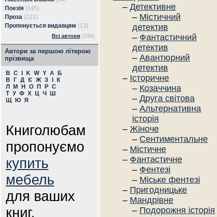
–
Детективне
Поезія
(145)
–
Містичний
Проза
(221)
Пропонується видавцям
(13)
детектив
–
Фантастичний
Всі автори
(336)
детектив
Автори за першою літерою
–
Авантюрний
прізвища
детектив
B
C
I
K
W
Y
А
Б
–
Історичне
В
Г
Д
Є
Ж
З
І
К
Л
М
Н
О
П
Р
С
–
Козаччина
Т
У
Ф
Х
Ц
Ч
Ш
–
Друга світова
Щ
Ю
Я
–
Альтернативна
історія
Книголюбам
–
Жіноче
–
Сентиментальне
пропонуємо
–
Містичне
–
Фантастичне
купить
–
Фентезі
мебель
–
Міське фентезі
–
Пригодницьке
для ваших
–
Мандрівне
книг.
–
Подорожня історія