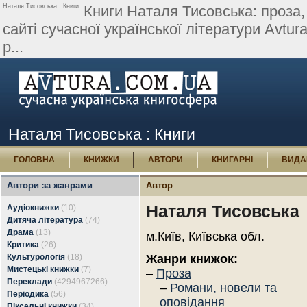
Наталя Тисовська : Книги.
Книги Наталя Тисовська: проза,
сайті сучасної української літератури Avtura
р...
Наталя Тисовська : Книги
ГОЛОВНА
КНИЖКИ
АВТОРИ
КНИГАРНІ
ВИДА
Автори за жанрами
Автор
Наталя Тисовська
Аудіокнижки
(10)
Дитяча література
(74)
Драма
(13)
м.Київ, Київська обл.
Критика
(26)
Культурологія
(18)
Жанри книжок:
Мистецькі книжки
(7)
–
Проза
Переклади
(4294967266)
–
Романи, новели та
Періодика
(56)
оповідання
Піксельні книжки
(34)