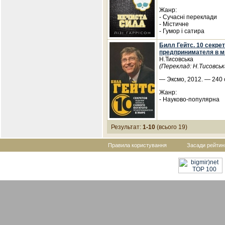
Жанр:
- Сучасні переклади
- Містичне
- Гумор і сатира
Билл Гейтс. 10 секре
предпринимателя в м
Н.Тисовська
(Переклад: Н.Тисовськ
— Эксмо, 2012. — 240 
Жанр:
- Науково-популярна
Результат:
1-10
(всього 19)
Правила користування
Засади рейтин