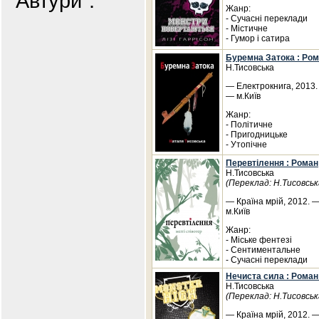
"Автури".
Жанр:
- Сучасні переклади
- Містичне
- Гумор і сатира
Буремна Затока : Ро
Н.Тисовська
— Електрокнига, 2013. 
— м.Київ
Жанр:
- Політичне
- Пригодницьке
- Утопічне
Перевтілення : Роман
Н.Тисовська
(Переклад: Н.Тисовськ
— Країна мрій, 2012. —
м.Київ
Жанр:
- Міське фентезі
- Сентиментальне
- Сучасні переклади
Нечиста сила : Роман 
Н.Тисовська
(Переклад: Н.Тисовськ
— Країна мрій, 2012. —