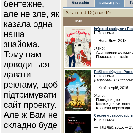
бентежне,
Біографія
Г
Книжки
(19)
але не зле, як
Результат:
1-10
(всього 19)
казала одна
Фото
Київські канікули : Р
наша
Н.Тисовська
— Нора-Друк, 2018. — 
знайома.
Жанр:
Тому нам
- Авантюрний детекти
- Подорожня історія
доводиться
давати
Робінзон Крузо : Рома
Н.Тисовська
(Переклад: Н.Тисовськ
рекламу, щоб
— Країна мрій, 2016. —
підтримувати
Жанр:
- Пригодницьке
сайт проекту.
- Книжки для читання
- Класичні переклади
Але ж Вам не
Секрети старої стріль
Н.Тисовська
складно буде
— Наш час, 2016. — 256