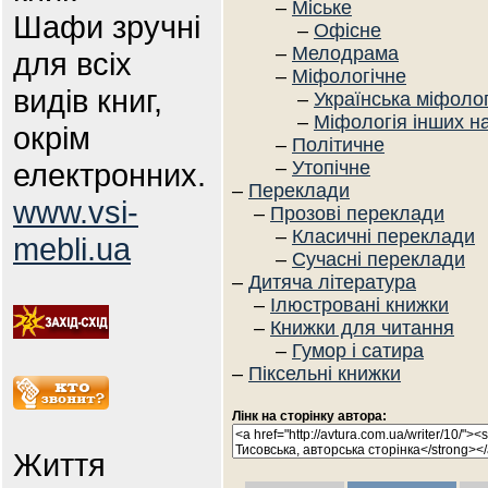
–
Міське
Шафи зручні
–
Офісне
–
Мелодрама
для всіх
–
Міфологічне
видів книг,
–
Українська міфолог
–
Міфологія інших н
окрім
–
Політичне
електронних.
–
Утопічне
–
Переклади
www.vsi-
–
Прозові переклади
–
Класичні переклади
mebli.ua
–
Сучасні переклади
–
Дитяча література
–
Ілюстровані книжки
–
Книжки для читання
–
Гумор і сатира
–
Піксельні книжки
Лінк на сторінку автора:
Життя