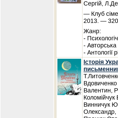
Сергій, Л.Д
— Клуб сіме
2013. — 320
Жанр:
- Психологі
- Авторська
- Антології 
Історія Укр
письменни
Т.Литовченк
Вдовиченко
Валентин, 
Коломійчук 
Винничук Юр
Олександр, 