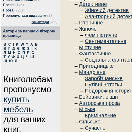
–
Детективне
Поезія
(145)
–
Жіночий детектив
Проза
(221)
Пропонується видавцям
(13)
–
Авантюрний детек
–
Історичне
Всі автори
(336)
–
Жіноче
Автори за першою літерою
–
Феміністичне
прізвища
–
Сентиментальне
B
C
I
K
W
Y
А
Б
–
Містичне
В
Г
Д
Є
Ж
З
І
К
Л
М
Н
О
П
Р
С
–
Фантастичне
Т
У
Ф
Х
Ц
Ч
Ш
–
Соціальна фантас
Щ
Ю
Я
–
Пригодницьке
–
Мандрівне
Книголюбам
–
Заробітчанське
–
Путівні нотатки
пропонуємо
–
Подорожня історія
–
Бойовики, екшн
купить
–
Авторська проза
мебель
–
Міське
–
Кримінальне
для ваших
–
Сільське
книг.
–
Сучасне