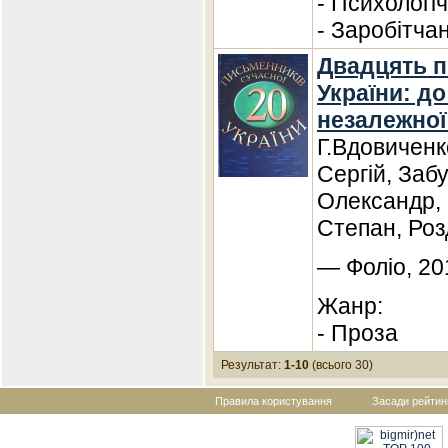
- Психологі
- Заробітча
Двадцять п
України: до 
незалежної 
Г.Вдовиченк
Сергій, Заб
Олександр, 
Степан, Роз
— Фоліо, 20
Жанр:
- Проза
Результат:
1-10
(всього 30)
Правила користування
Засади рейтин