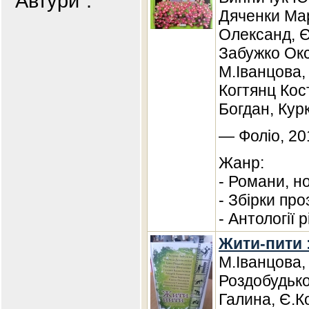
"Автури".
Дяченки Мар
Олександ, 
Забужко Окс
М.Іванцова,
Когтянц Кос
Богдан, Кур
— Фоліо, 20
Жанр:
- Романи, н
- Збірки про
- Антології 
Жити-пити :
М.Іванцова,
Роздобудько
Галина, Є.