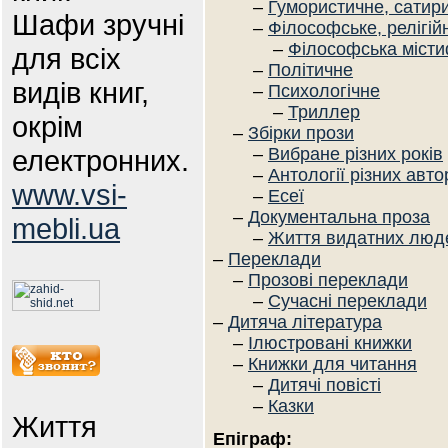
–
Гумористичне, сатир
Шафи зручні
–
Філософське, релігій
–
Філософська місти
для всіх
–
Політичне
видів книг,
–
Психологічне
–
Триллер
окрім
–
Збірки прози
електронних.
–
Вибране різних років
–
Антології різних авто
www.vsi-
–
Есеї
–
Документальна проза
mebli.ua
–
Життя видатних люд
–
Переклади
–
Прозові переклади
–
Сучасні переклади
–
Дитяча література
–
Ілюстровані книжки
–
Книжки для читання
–
Дитячі повісті
–
Казки
Життя
Епіграф: