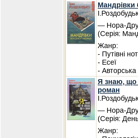
Мандрівки 
І.Роздобудь
— Нора-Друк
(Серія: Ман
Жанр:
- Путівні но
- Есеї
- Авторська
Я знаю, що 
роман
І.Роздобудь
— Нора-Друк
(Серія: Ден
Жанр: