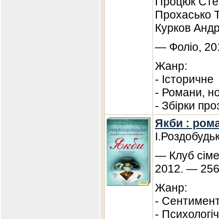
Процюк Степ
Прохасько Т
Курков Андр
— Фоліо, 20
Жанр:
- Історичне
- Романи, н
- Збірки про
Якби : ром
І.Роздобудь
— Клуб сіме
2012. — 256
Жанр:
- Сентимен
- Психологі