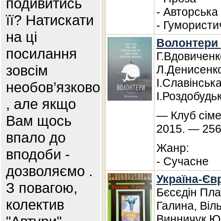
подивитись
- Авторська
її? Натискати
- Гумористи
на ці
Волонтери 
посилання
Г.Вдовиченко
зовсім
Л.Денисенк
І.Славінська
необов’язково
І.Роздобудь
, але якщо
— Клуб сіме
Вам щось
2015. — 256
впало до
Жанр:
вподоби -
- Сучасне
дозволяємо .
Україна-Єв
З повагою,
Бєсєдін Пла
колектив
Галина, Віл
Винничук Юр