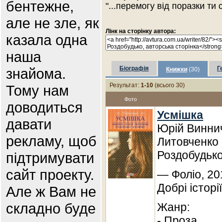
бентежне,
"...перемогу від поразки ти 
але не зле, як
Лінк на сторінку автора:
казала одна
наша
Біографія
Г
знайома.
Книжки
(30)
Результат:
1-10
(всього 30)
Тому нам
Фото
доводиться
Усмішка
давати
Юрій Виннич
рекламу, щоб
Литовченко 
Роздобудько
підтримувати
сайт проекту.
— Фоліо, 20
Добрі історі
Але ж Вам не
складно буде
Жанр:
- Проза