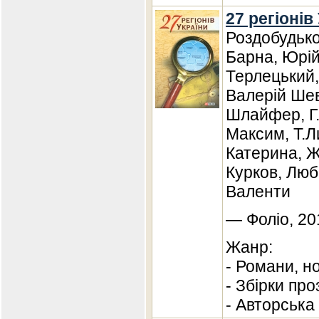
27 регіонів
Роздобудько
Барна, Юрій
Терлецький,
Валерій Шев
Шлайфер, Г.
Максим, Т.Л
Катерина, Ж
Курков, Люб
Валенти
— Фоліо, 20
Жанр:
- Романи, н
- Збірки про
- Авторська