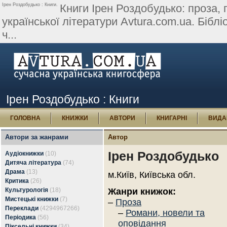
Ірен Роздобудько : Книги.
Книги Ірен Роздобудько: проза, 
української літератури Avtura.com.ua. Бібліо
ч...
Ірен Роздобудько : Книги
ГОЛОВНА
КНИЖКИ
АВТОРИ
КНИГАРНІ
ВИДА
Автори за жанрами
Автор
Ірен Роздобудько
Аудіокнижки
(10)
Дитяча література
(74)
Драма
(13)
м.Київ, Київська обл.
Критика
(26)
Культурологія
(18)
Жанри книжок:
Мистецькі книжки
(7)
–
Проза
Переклади
(4294967266)
–
Романи, новели та
Періодика
(56)
оповідання
Піксельні книжки
(34)