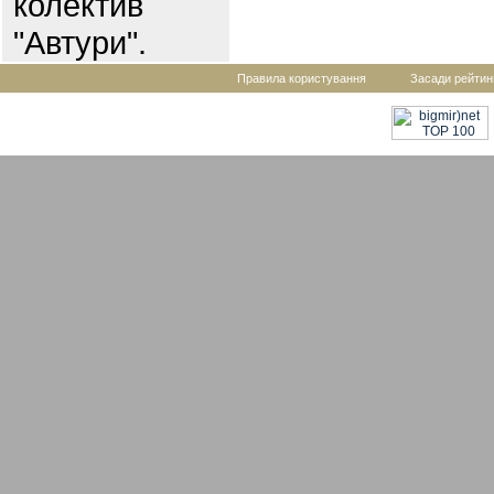
колектив
"Автури".
Правила користування
Засади рейтин