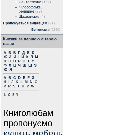
+
Фантастичне
(167)
Філософське,
+
релігійне
(29)
–
Шахрайське
(4)
Пропонується видавцям
(21)
Всі книжки
(1660)
Книжки за першою літерою
назви
А
Б
В
Г
Д
Е
Є
Ж
З
И
І
Й
К
Л
М
Н
О
П
Р
С
Т
У
Ф
Х
Ц
Ч
Ш
Щ
Э
Ю
Я
A
B
C
D
E
F
G
H
I
J
K
L
M
N
O
P
R
S
T
U
V
W
1
2
3
9
Книголюбам
пропонуємо
купить мебель