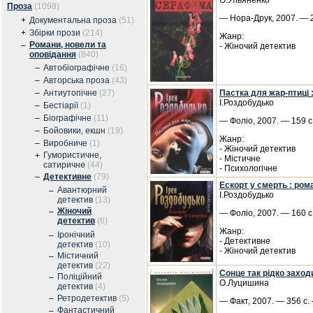
О.Ульяненко
Проза
(1098)
— Нора-Друк, 2007. — 2
+
Документальна проза
(51)
+
Збірки прози
(214)
Жанр:
Романи, новели та
–
- Жіночий детектив
оповідання
(840)
–
Автобіографічне
(16)
–
Авторська проза
(43)
–
Антиутопічне
(27)
Пастка для жар-птиці 
І.Роздобудько
–
Бестіарії
(1)
–
Біографічне
(11)
— Фоліо, 2007. — 159 с
–
Бойовики, екшн
(19)
Жанр:
–
Виробниче
(1)
- Жіночий детектив
Гумористичне,
+
- Містичне
сатиричне
(44)
- Психологічне
–
Детективне
(79)
Ескорт у смерть : ром
Авантюрний
–
І.Роздобудько
детектив
(13)
Жіночий
–
— Фоліо, 2007. — 160 с
детектив
(6)
Жанр:
Іронічний
–
- Детективне
детектив
(10)
- Жіночий детектив
Містичний
–
детектив
(22)
Сонце так рідко заход
Поліційний
–
О.Луцишина
детектив
(4)
–
Ретродетектив
(5)
— Факт, 2007. — 356 с. 
Фантастичний
–