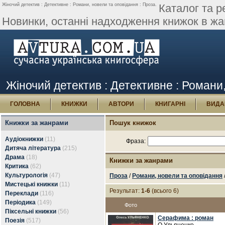
Жіночий детектив : Детективне : Романи, новели та оповідання : Проза.
Каталог та р
Новинки, останні надходження книжок в жан
Жіночий детектив : Детективне : Романи,
ГОЛОВНА
КНИЖКИ
АВТОРИ
КНИГАРНІ
ВИДА
Книжки за жанрами
Пошук книжок
Аудіокнижки
(11)
Фраза:
Дитяча література
(215)
Драма
(18)
Книжки за жанрами
Критика
(62)
Культурологія
(47)
Проза
/
Романи, новели та оповідання
Мистецькі книжки
(11)
Результат:
1-6
(всього 6)
Переклади
(116)
Періодика
(149)
Фото
Піксельні книжки
(56)
Серафима : роман
Поезія
(517)