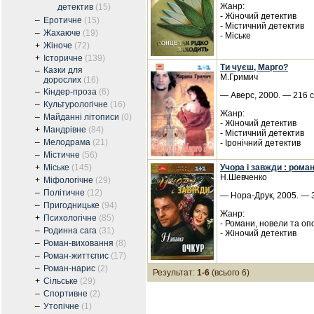
Жанр:
детектив
(15)
- Жіночий детектив
–
Еротичне
(15)
- Містичний детектив
–
Жахаюче
(19)
- Міське
+
Жіноче
(72)
+
Історичне
(139)
Ти чуєш, Марго?
Казки для
–
М.Гримич
дорослих
(16)
–
Кіндер-проза
(6)
— Аверс, 2000. — 216 с
–
Культурологічне
(16)
Жанр:
–
Майданні літописи
(0)
- Жіночий детектив
+
Мандрівне
(84)
- Містичний детектив
–
Мелодрама
(21)
- Іронічний детектив
–
Містичне
(56)
+
Міське
(145)
Учора і завжди : рома
Н.Шевченко
+
Міфологічне
(29)
–
Політичне
(12)
— Нора-Друк, 2005. — 3
–
Пригодницьке
(94)
Жанр:
+
Психологічне
(85)
- Романи, новели та оп
–
Родинна сага
(31)
- Жіночий детектив
–
Роман-виховання
(8)
–
Роман-життєпис
(17)
–
Роман-нарис
(2)
Результат:
1-6
(всього 6)
+
Сільське
(29)
–
Спортивне
(2)
–
Утопічне
(1)