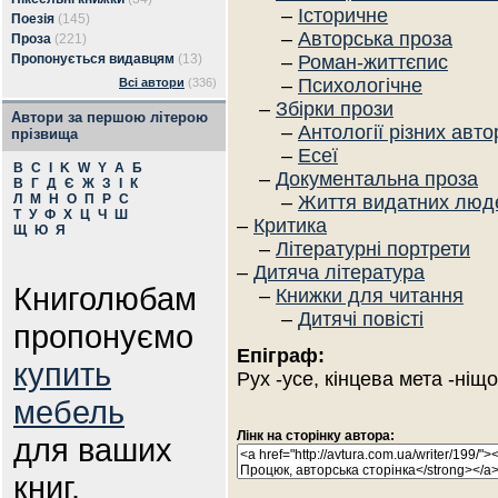
–
Історичне
Поезія
(145)
–
Авторська проза
Проза
(221)
Пропонується видавцям
(13)
–
Роман-життєпис
–
Психологічне
Всі автори
(336)
–
Збірки прози
Автори за першою літерою
–
Антології різних авто
прізвища
–
Есеї
B
C
I
K
W
Y
А
Б
–
Документальна проза
В
Г
Д
Є
Ж
З
І
К
Л
М
Н
О
П
Р
С
–
Життя видатних люд
Т
У
Ф
Х
Ц
Ч
Ш
–
Критика
Щ
Ю
Я
–
Літературні портрети
–
Дитяча література
Книголюбам
–
Книжки для читання
–
Дитячі повісті
пропонуємо
Епіграф:
купить
Рух -усе, кінцева мета -ніщо
мебель
Лінк на сторінку автора:
для ваших
книг.