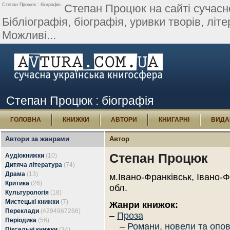
Степан Процюк : біографія.
Степан Процюк на сайті сучасно
Бібліографія, біографія, уривки творів, літе
Можливі...
Степан Процюк : біографія
ГОЛОВНА
КНИЖКИ
АВТОРИ
КНИГАРНІ
ВИДА
Автори за жанрами
Автор
Степан Процюк
Аудіокнижки
(10)
Дитяча література
(74)
Драма
(13)
м.Івано-Франківськ, Івано-
Критика
(26)
обл.
Культурологія
(18)
Мистецькі книжки
(7)
Жанри книжок:
Переклади
(4294967266)
–
Проза
Періодика
(56)
–
Романи, новели та опо
Піксельні книжки
(34)