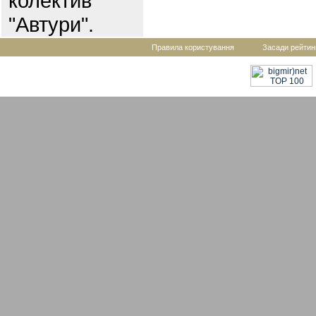
колектив
"Автури".
Правила користування
Засади рейтин