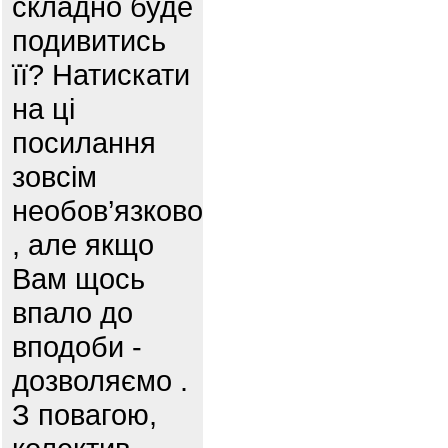
складно буде
подивитись
її? Натискати
на ці
посилання
зовсім
необов’язково
, але якщо
Вам щось
впало до
вподоби -
дозволяємо .
З повагою,