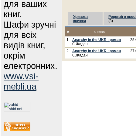
для ваших
книг.
Уривок з
Рецензії в прес
книжки
(3)
Шафи зручні
для всіх
#
Книжка
1.
Anarchy in the UKR : роман
25.
видів книг,
С.Жадан
2.
Anarchy in the UKR : роман
27.
окрім
С.Жадан
електронних.
www.vsi-
mebli.ua