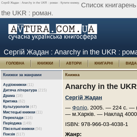
Сергій Жадан : Anarchy in the UKR : роман : Купити книжку.
Список книгарень
the UKR : роман.
Сергій Жадан : Anarchy in the UKR : ром
ГОЛОВНА
КНИЖКИ
АВТОРИ
КНИГАРНІ
ВИДА
Книжки за жанрами
Книжка
Anarchy in the UKR
Аудіокнижки
(11)
Дитяча література
(215)
Драма
(18)
Сергій Жадан
Критика
(62)
Культурологія
(47)
—
Фоліо
, 2005. — 224 с. — 
Мистецькі книжки
(11)
— м.Харків. — Наклад 4000
Переклади
(116)
Періодика
(149)
ISBN: 978-966-03-4038-1
Піксельні книжки
(56)
Жанр:
Поезія
(517)