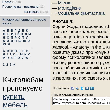
Проза
(1098)
—
Міське
Пропонується видавцям
(21)
—
Молодіжне
Всі книжки
(1660)
—
Соціальна фантастика
Книжки за першою літерою
Анотація:
назви
Сергій Жадан (народився 19
А
Б
В
Г
Д
Е
Є
прозаїк, перекладач, есеїст
Ж
З
И
І
Й
К
Л
М
рок-концертів, театралізов
Н
О
П
Р
С
Т
У
Ф
Х
Ц
Ч
Ш
Щ
Э
непокори. Автор кількох кни
Ю
Я
Харкові. «Anarchy in the U
A
B
C
D
E
F
G
розвитку джазу, про комуніз
H
I
J
K
L
M
N
O
форму психологічної залежн
P
R
S
T
U
V
W
основу революційного руху,
1
2
3
9
про любов як можливість ге
транквілізатори як чинники 
Книголюбам
визволення, про смерть як
пропонуємо
Поділитись:
купить
Лінк із зображенням книжки:
мебель