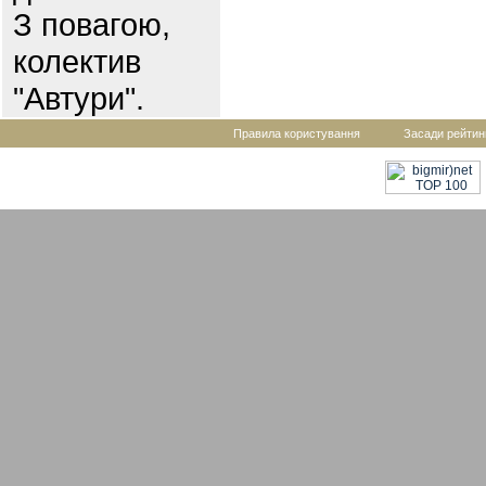
З повагою,
колектив
"Автури".
Правила користування
Засади рейтин