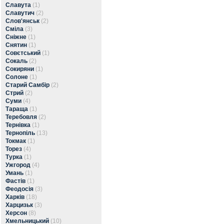
Славута
(1)
Славутич
(2)
Слов'янськ
(2)
Сміла
(3)
Сніжне
(1)
Снятин
(1)
Совєтський
(1)
Сокаль
(2)
Сокиряни
(1)
Солоне
(1)
Старий Самбір
(2)
Стрий
(2)
Суми
(4)
Тараща
(1)
Теребовля
(2)
Тернівка
(1)
Тернопіль
(13)
Токмак
(1)
Торез
(4)
Турка
(1)
Ужгород
(4)
Умань
(1)
Фастів
(1)
Феодосія
(3)
Харків
(18)
Харцизьк
(3)
Херсон
(8)
Хмельницький
(10)