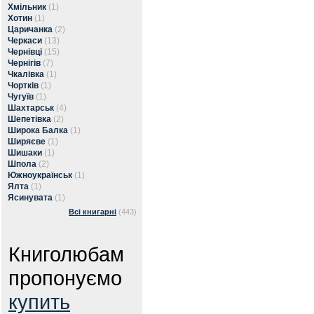
Хмільник
(1)
Хотин
(1)
Царичанка
(2)
Черкаси
(13)
Чернівці
(15)
Чернігів
(7)
Чкалівка
(1)
Чортків
(1)
Чугуїв
(1)
Шахтарськ
(4)
Шепетівка
(2)
Широка Балка
(1)
Ширяєве
(1)
Шишаки
(1)
Шпола
(2)
Южноукраїнськ
(1)
Ялта
(1)
Ясинувата
(1)
Всі книгарні
(443)
Книголюбам
пропонуємо
купить