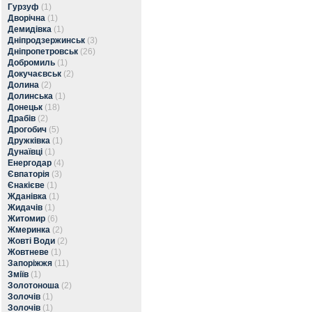
Гурзуф
(1)
Дворічна
(1)
Демидівка
(1)
Дніпродзержинськ
(3)
Дніпропетровськ
(26)
Добромиль
(1)
Докучаєвськ
(2)
Долина
(2)
Долинська
(1)
Донецьк
(18)
Драбів
(2)
Дрогобич
(5)
Дружківка
(1)
Дунаївці
(1)
Енергодар
(4)
Євпаторія
(3)
Єнакієве
(1)
Жданівка
(1)
Жидачів
(1)
Житомир
(6)
Жмеринка
(2)
Жовті Води
(2)
Жовтневе
(1)
Запоріжжя
(11)
Зміїв
(1)
Золотоноша
(2)
Золочів
(1)
Золочів
(1)