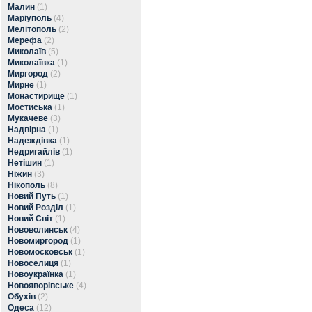
Малин
(1)
Маріуполь
(4)
Мелітополь
(2)
Мерефа
(2)
Миколаїв
(5)
Миколаївка
(1)
Миргород
(2)
Мирне
(1)
Монастирище
(1)
Мостиська
(1)
Мукачеве
(3)
Надвірна
(1)
Надеждівка
(1)
Недригайлів
(1)
Нетішин
(1)
Ніжин
(3)
Нікополь
(8)
Новий Путь
(1)
Новий Розділ
(1)
Новий Світ
(1)
Нововолинськ
(4)
Новомиргород
(1)
Новомосковськ
(1)
Новоселиця
(1)
Новоукраїнка
(1)
Новояворівське
(4)
Обухів
(2)
Одеса
(12)