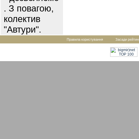
. З повагою,
колектив
"Автури".
Правила користування
Засади рейтин