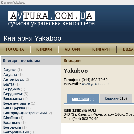
Книгарня Yakaboo.
Книгарня Yakaboo
ГОЛОВНА
КНИЖКИ
АВТОРИ
КНИГАРНІ
ВИДА
Книгарні по містам
Книгарня
Yakaboo
Алупка
(1)
Алушта
(1)
Артемівськ
(2)
Телефон:
(044) 503 70 69
Веб-сайт:
www.yakaboo.ua
Балта
(1)
Бердичів
(1)
Бердянськ
(5)
Книжки
(115)
Березанка
(1)
Магазини
(1)
Березнуговате
(1)
Біла Церква
(2)
Київ
(Київська обл.)
Білгород-Дністровський
(2)
04073 г. Киев, ул. Фрунзе, дом 160ю, 3 эт
Біляївка
(1)
Тел.: (044) 503 70 69
Благоєве
(1)
Богодухів
(1)
Богородичани
(1)