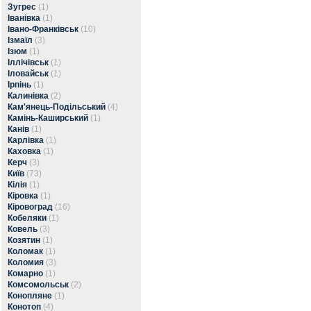
Зугрес
(1)
Іванівка
(1)
Івано-Франківськ
(10)
Ізмаїл
(3)
Ізюм
(1)
Іллічівськ
(1)
Іловайськ
(1)
Ірпінь
(1)
Калинівка
(2)
Кам'янець-Подільський
(4)
Камінь-Каширський
(1)
Канів
(1)
Карлівка
(1)
Каховка
(1)
Керч
(3)
Київ
(73)
Кілія
(1)
Кіровка
(1)
Кіровоград
(16)
Кобеляки
(1)
Ковель
(3)
Козятин
(1)
Коломак
(1)
Коломия
(3)
Комарно
(1)
Комсомольськ
(2)
Конопляне
(1)
Конотоп
(4)