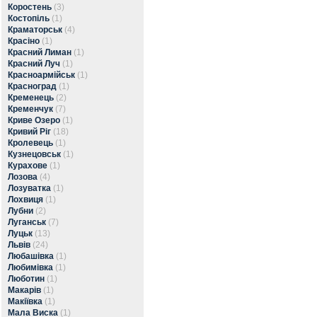
Коростень
(3)
Костопіль
(1)
Краматорськ
(4)
Красіно
(1)
Красний Лиман
(1)
Красний Луч
(1)
Красноармійськ
(1)
Красноград
(1)
Кременець
(2)
Кременчук
(7)
Криве Озеро
(1)
Кривий Ріг
(18)
Кролевець
(1)
Кузнецовськ
(1)
Курахове
(1)
Лозова
(4)
Лозуватка
(1)
Лохвиця
(1)
Лубни
(2)
Луганськ
(7)
Луцьк
(13)
Львів
(24)
Любашівка
(1)
Любимівка
(1)
Люботин
(1)
Макарів
(1)
Макіївка
(1)
Мала Виска
(1)