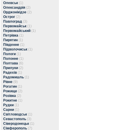
Олевськ
(1)
Олександрія
(2)
Орджонікідзе
(2)
Острог
(2)
Павлоград
(3)
Первомайськ
(1)
Первомайський
(1)
Петрівка
(1)
Пирятин
(1)
Південне
(1)
Підволочиськ
(1)
Пологи
(1)
Полонне
(1)
Полтава
(6)
Прилуки
(2)
Радехів
(1)
Радомишль
(1)
Рівне
(9)
Рогатин
(1)
Рожище
(2)
Розівка
(2)
Рокитне
(1)
Рудки
(1)
Сарни
(1)
Світловодськ
(1)
Севастополь
(3)
Сіверодонецьк
(1)
Сімферополь
(7)