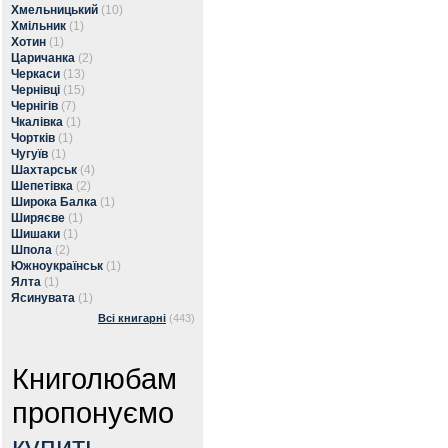
Хмельницький
(10)
Хмільник
(1)
Хотин
(1)
Царичанка
(2)
Черкаси
(13)
Чернівці
(15)
Чернігів
(7)
Чкалівка
(1)
Чортків
(1)
Чугуїв
(1)
Шахтарськ
(4)
Шепетівка
(2)
Широка Балка
(1)
Ширяєве
(1)
Шишаки
(1)
Шпола
(2)
Южноукраїнськ
(1)
Ялта
(1)
Ясинувата
(1)
Всі книгарні
(443)
Книголюбам
пропонуємо
купить