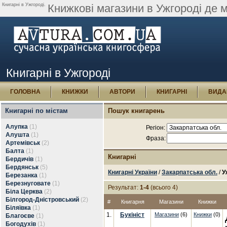
Книгарні в Ужгороді.
Книжкові магазини в Ужгороді де 
Книгарні в Ужгороді
ГОЛОВНА
КНИЖКИ
АВТОРИ
КНИГАРНІ
ВИДА
Книгарні по містам
Пошук книгарень
Алупка
(1)
Регіон:
Алушта
(1)
Фраза:
Артемівськ
(2)
Балта
(1)
Книгарні
Бердичів
(1)
Бердянськ
(5)
Книгарні України
/
Закарпатська обл.
/
У
Березанка
(1)
Березнуговате
(1)
Результат:
1-4
(всього 4)
Біла Церква
(2)
Білгород-Дністровський
(2)
#
Книгарня
Магазини
Книжки
Біляївка
(1)
1.
Букініст
Магазини
(6)
Книжки
(0)
Благоєве
(1)
Богодухів
(1)