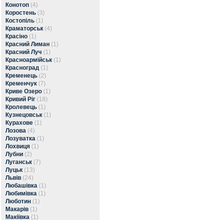
Конотоп
(4)
Коростень
(3)
Костопіль
(1)
Краматорськ
(4)
Красіно
(1)
Красний Лиман
(1)
Красний Луч
(1)
Красноармійськ
(1)
Красноград
(1)
Кременець
(2)
Кременчук
(7)
Криве Озеро
(1)
Кривий Ріг
(18)
Кролевець
(1)
Кузнецовськ
(1)
Курахове
(1)
Лозова
(4)
Лозуватка
(1)
Лохвиця
(1)
Лубни
(2)
Луганськ
(7)
Луцьк
(13)
Львів
(24)
Любашівка
(1)
Любимівка
(1)
Люботин
(1)
Макарів
(1)
Макіївка
(1)