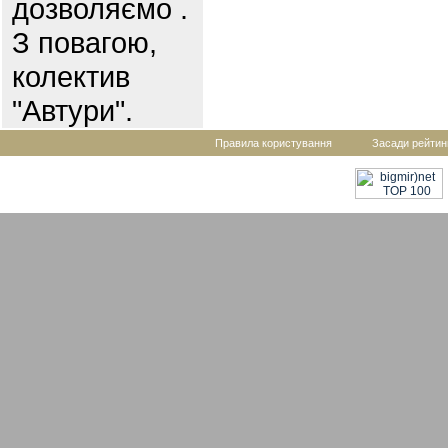
дозволяємо .
З повагою,
колектив
"Автури".
Правила користування
Засади рейтин