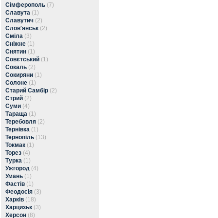
Сімферополь
(7)
Славута
(1)
Славутич
(2)
Слов'янськ
(2)
Сміла
(3)
Сніжне
(1)
Снятин
(1)
Совєтський
(1)
Сокаль
(2)
Сокиряни
(1)
Солоне
(1)
Старий Самбір
(2)
Стрий
(2)
Суми
(4)
Тараща
(1)
Теребовля
(2)
Тернівка
(1)
Тернопіль
(13)
Токмак
(1)
Торез
(4)
Турка
(1)
Ужгород
(4)
Умань
(1)
Фастів
(1)
Феодосія
(3)
Харків
(18)
Харцизьк
(3)
Херсон
(8)