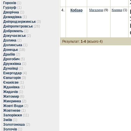
Горохів
(1)
Гурзуф
(1)
4.
Кобзар
Магазини
(9)
Книжки
(1)
Дворічна
(1)
Демидівка
(1)
Дніпродзержинськ
(3)
Дніпропетровськ
(26)
Добромиль
(1)
Докучаєвськ
(2)
Долина
(2)
Результат:
1-4
(всього 4)
Долинська
(1)
Донецьк
(18)
Драбів
(2)
Дрогобич
(5)
Дружківка
(1)
Дунаївці
(1)
Енергодар
(4)
Євпаторія
(3)
Єнакієве
(1)
Жданівка
(1)
Жидачів
(1)
Житомир
(6)
Жмеринка
(2)
Жовті Води
(2)
Жовтневе
(1)
Запоріжжя
(11)
Зміїв
(1)
Золотоноша
(2)
Золочів
(1)