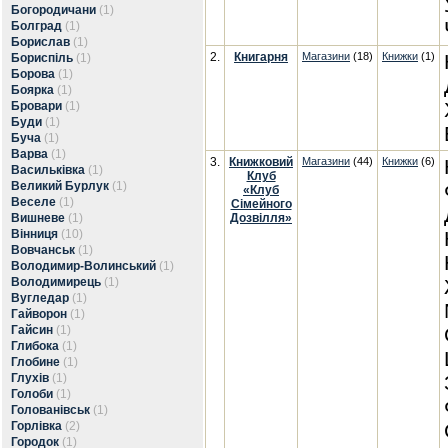
Богородичани
(1)
Болград
(1)
Борислав
(1)
2.
Книгарня
Магазини
(18)
Книжки
(1)
Бориспіль
(1)
Борова
(1)
Боярка
(1)
Бровари
(1)
Буди
(1)
Буча
(1)
Варва
(1)
3.
Книжковий
Магазини
(44)
Книжки
(6)
Васильківка
(1)
Клуб
Великий Бурлук
(1)
«Клуб
Веселе
(1)
Сімейного
Вишневе
(1)
Дозвілля»
Вінниця
(10)
Вовчанськ
(1)
Володимир-Волинський
(1)
Володимирець
(1)
Вугледар
(1)
Гайворон
(1)
Гайсин
(1)
Глибока
(1)
Глобине
(1)
Глухів
(1)
Голоби
(1)
Голованівськ
(1)
Горлівка
(2)
Городок
(1)