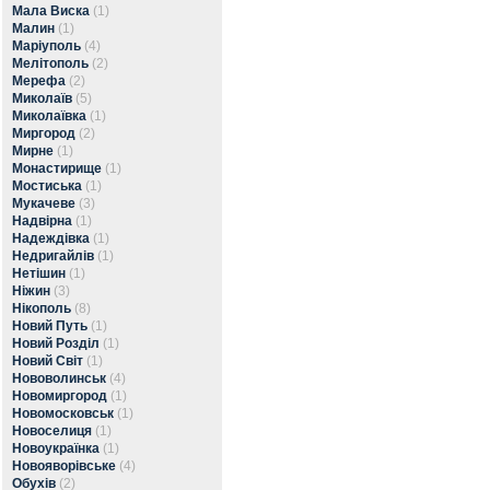
Мала Виска
(1)
Малин
(1)
Маріуполь
(4)
Мелітополь
(2)
Мерефа
(2)
Миколаїв
(5)
Миколаївка
(1)
Миргород
(2)
Мирне
(1)
Монастирище
(1)
Мостиська
(1)
Мукачеве
(3)
Надвірна
(1)
Надеждівка
(1)
Недригайлів
(1)
Нетішин
(1)
Ніжин
(3)
Нікополь
(8)
Новий Путь
(1)
Новий Розділ
(1)
Новий Світ
(1)
Нововолинськ
(4)
Новомиргород
(1)
Новомосковськ
(1)
Новоселиця
(1)
Новоукраїнка
(1)
Новояворівське
(4)
Обухів
(2)