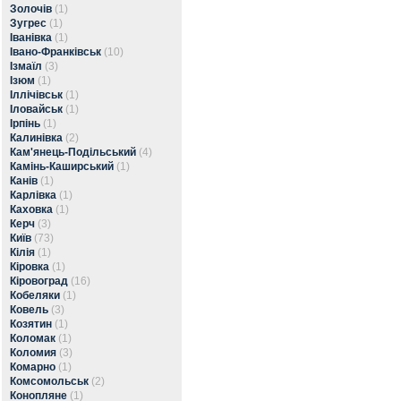
Золочів
(1)
Зугрес
(1)
Іванівка
(1)
Івано-Франківськ
(10)
Ізмаїл
(3)
Ізюм
(1)
Іллічівськ
(1)
Іловайськ
(1)
Ірпінь
(1)
Калинівка
(2)
Кам'янець-Подільський
(4)
Камінь-Каширський
(1)
Канів
(1)
Карлівка
(1)
Каховка
(1)
Керч
(3)
Київ
(73)
Кілія
(1)
Кіровка
(1)
Кіровоград
(16)
Кобеляки
(1)
Ковель
(3)
Козятин
(1)
Коломак
(1)
Коломия
(3)
Комарно
(1)
Комсомольськ
(2)
Конопляне
(1)