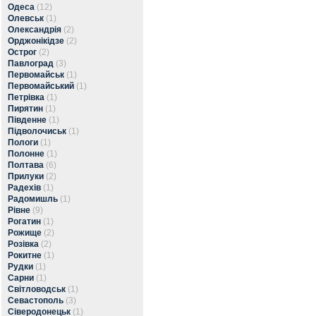
Одеса
(12)
Олевськ
(1)
Олександрія
(2)
Орджонікідзе
(2)
Острог
(2)
Павлоград
(3)
Первомайськ
(1)
Первомайський
(1)
Петрівка
(1)
Пирятин
(1)
Південне
(1)
Підволочиськ
(1)
Пологи
(1)
Полонне
(1)
Полтава
(6)
Прилуки
(2)
Радехів
(1)
Радомишль
(1)
Рівне
(9)
Рогатин
(1)
Рожище
(2)
Розівка
(2)
Рокитне
(1)
Рудки
(1)
Сарни
(1)
Світловодськ
(1)
Севастополь
(3)
Сіверодонецьк
(1)