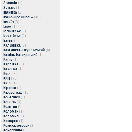
Золочів
(1)
Зугрес
(1)
Іванівка
(1)
Івано-Франківськ
(10)
Ізмаїл
(3)
Ізюм
(1)
Іллічівськ
(1)
Іловайськ
(1)
Ірпінь
(1)
Калинівка
(2)
Кам'янець-Подільський
(4)
Камінь-Каширський
(1)
Канів
(1)
Карлівка
(1)
Каховка
(1)
Керч
(3)
Київ
(73)
Кілія
(1)
Кіровка
(1)
Кіровоград
(16)
Кобеляки
(1)
Ковель
(3)
Козятин
(1)
Коломак
(1)
Коломия
(3)
Комарно
(1)
Комсомольськ
(2)
Конопляне
(1)