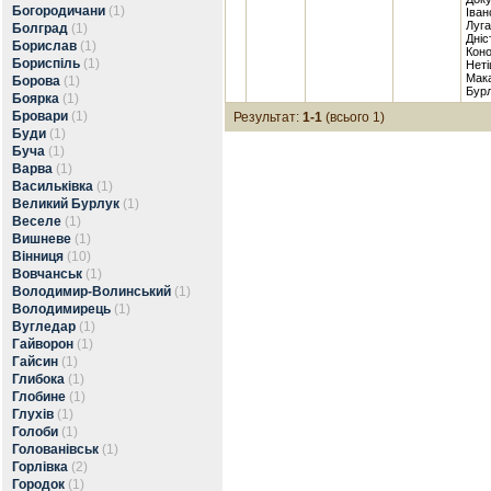
Богородичани
(1)
Іван
Луга
Болград
(1)
Дніс
Борислав
(1)
Коно
Бориспіль
(1)
Неті
Мака
Борова
(1)
Бурл
Боярка
(1)
Бровари
(1)
Результат:
1-1
(всього 1)
Буди
(1)
Буча
(1)
Варва
(1)
Васильківка
(1)
Великий Бурлук
(1)
Веселе
(1)
Вишневе
(1)
Вінниця
(10)
Вовчанськ
(1)
Володимир-Волинський
(1)
Володимирець
(1)
Вугледар
(1)
Гайворон
(1)
Гайсин
(1)
Глибока
(1)
Глобине
(1)
Глухів
(1)
Голоби
(1)
Голованівськ
(1)
Горлівка
(2)
Городок
(1)