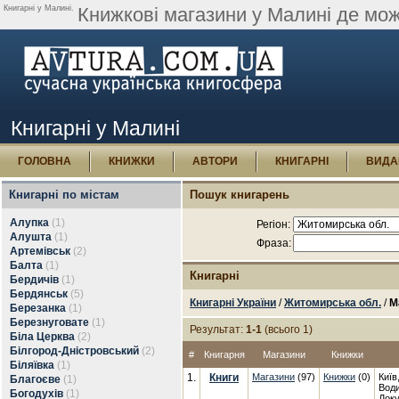
Книгарні у Малині.
Книжкові магазини у Малині де мож
Книгарні у Малині
ГОЛОВНА
КНИЖКИ
АВТОРИ
КНИГАРНІ
ВИДА
Книгарні по містам
Пошук книгарень
Алупка
(1)
Регіон:
Алушта
(1)
Фраза:
Артемівськ
(2)
Балта
(1)
Книгарні
Бердичів
(1)
Бердянськ
(5)
Книгарні України
/
Житомирська обл.
/
М
Березанка
(1)
Березнуговате
(1)
Результат:
1-1
(всього 1)
Біла Церква
(2)
Білгород-Дністровський
(2)
#
Книгарня
Магазини
Книжки
Біляївка
(1)
1.
Книги
Магазини
(97)
Книжки
(0)
Київ
Благоєве
(1)
Води
Богодухів
(1)
Доку