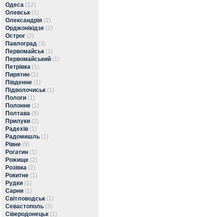
Одеса
(12)
Олевськ
(1)
Олександрія
(2)
Орджонікідзе
(2)
Острог
(2)
Павлоград
(3)
Первомайськ
(1)
Первомайський
(1)
Петрівка
(1)
Пирятин
(1)
Південне
(1)
Підволочиськ
(1)
Пологи
(1)
Полонне
(1)
Полтава
(6)
Прилуки
(2)
Радехів
(1)
Радомишль
(1)
Рівне
(9)
Рогатин
(1)
Рожище
(2)
Розівка
(2)
Рокитне
(1)
Рудки
(1)
Сарни
(1)
Світловодськ
(1)
Севастополь
(3)
Сіверодонецьк
(1)