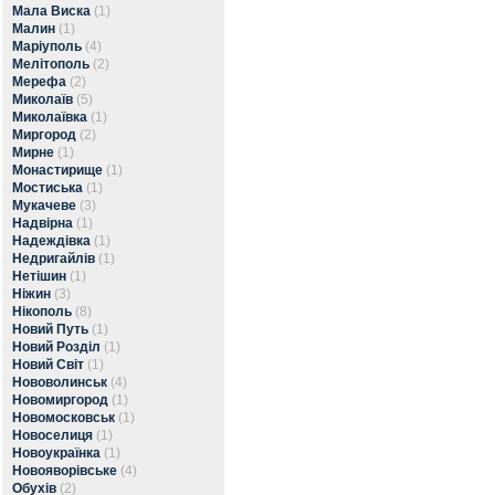
Мала Виска
(1)
Малин
(1)
Маріуполь
(4)
Мелітополь
(2)
Мерефа
(2)
Миколаїв
(5)
Миколаївка
(1)
Миргород
(2)
Мирне
(1)
Монастирище
(1)
Мостиська
(1)
Мукачеве
(3)
Надвірна
(1)
Надеждівка
(1)
Недригайлів
(1)
Нетішин
(1)
Ніжин
(3)
Нікополь
(8)
Новий Путь
(1)
Новий Розділ
(1)
Новий Світ
(1)
Нововолинськ
(4)
Новомиргород
(1)
Новомосковськ
(1)
Новоселиця
(1)
Новоукраїнка
(1)
Новояворівське
(4)
Обухів
(2)