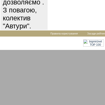
дозволяємо .
З повагою,
колектив
"Автури".
Правила користування
Засади рейтин