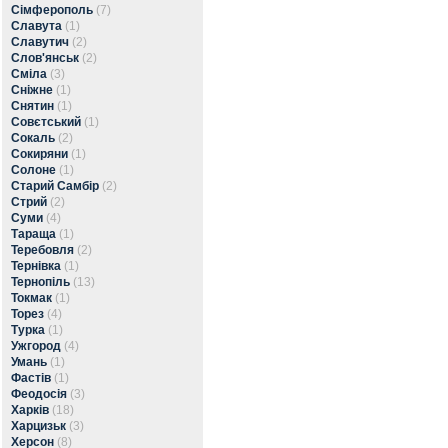
Сімферополь
(7)
Славута
(1)
Славутич
(2)
Слов'янськ
(2)
Сміла
(3)
Сніжне
(1)
Снятин
(1)
Совєтський
(1)
Сокаль
(2)
Сокиряни
(1)
Солоне
(1)
Старий Самбір
(2)
Стрий
(2)
Суми
(4)
Тараща
(1)
Теребовля
(2)
Тернівка
(1)
Тернопіль
(13)
Токмак
(1)
Торез
(4)
Турка
(1)
Ужгород
(4)
Умань
(1)
Фастів
(1)
Феодосія
(3)
Харків
(18)
Харцизьк
(3)
Херсон
(8)