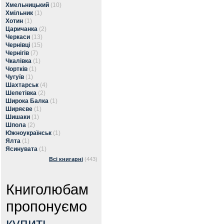
Хмельницький
(10)
Хмільник
(1)
Хотин
(1)
Царичанка
(2)
Черкаси
(13)
Чернівці
(15)
Чернігів
(7)
Чкалівка
(1)
Чортків
(1)
Чугуїв
(1)
Шахтарськ
(4)
Шепетівка
(2)
Широка Балка
(1)
Ширяєве
(1)
Шишаки
(1)
Шпола
(2)
Южноукраїнськ
(1)
Ялта
(1)
Ясинувата
(1)
Всі книгарні
(443)
Книголюбам
пропонуємо
купить