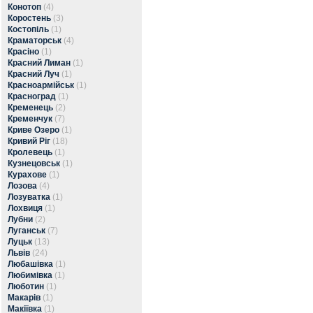
Конотоп
(4)
Коростень
(3)
Костопіль
(1)
Краматорськ
(4)
Красіно
(1)
Красний Лиман
(1)
Красний Луч
(1)
Красноармійськ
(1)
Красноград
(1)
Кременець
(2)
Кременчук
(7)
Криве Озеро
(1)
Кривий Ріг
(18)
Кролевець
(1)
Кузнецовськ
(1)
Курахове
(1)
Лозова
(4)
Лозуватка
(1)
Лохвиця
(1)
Лубни
(2)
Луганськ
(7)
Луцьк
(13)
Львів
(24)
Любашівка
(1)
Любимівка
(1)
Люботин
(1)
Макарів
(1)
Макіївка
(1)