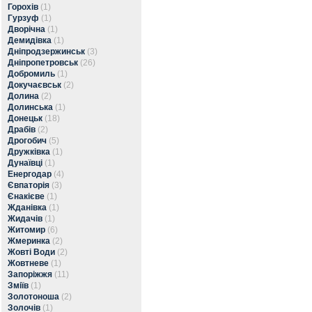
Горохів
(1)
Гурзуф
(1)
Дворічна
(1)
Демидівка
(1)
Дніпродзержинськ
(3)
Дніпропетровськ
(26)
Добромиль
(1)
Докучаєвськ
(2)
Долина
(2)
Долинська
(1)
Донецьк
(18)
Драбів
(2)
Дрогобич
(5)
Дружківка
(1)
Дунаївці
(1)
Енергодар
(4)
Євпаторія
(3)
Єнакієве
(1)
Жданівка
(1)
Жидачів
(1)
Житомир
(6)
Жмеринка
(2)
Жовті Води
(2)
Жовтневе
(1)
Запоріжжя
(11)
Зміїв
(1)
Золотоноша
(2)
Золочів
(1)