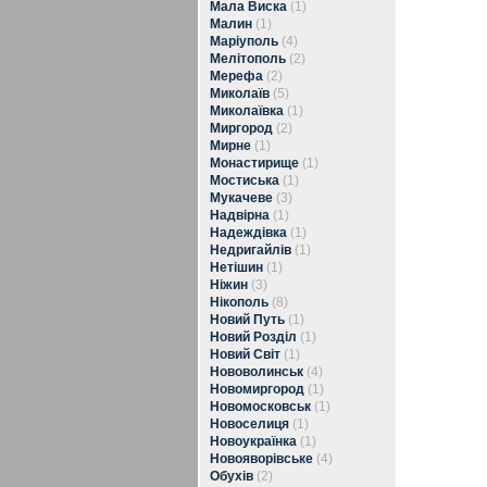
Мала Виска
(1)
Малин
(1)
Маріуполь
(4)
Мелітополь
(2)
Мерефа
(2)
Миколаїв
(5)
Миколаївка
(1)
Миргород
(2)
Мирне
(1)
Монастирище
(1)
Мостиська
(1)
Мукачеве
(3)
Надвірна
(1)
Надеждівка
(1)
Недригайлів
(1)
Нетішин
(1)
Ніжин
(3)
Нікополь
(8)
Новий Путь
(1)
Новий Розділ
(1)
Новий Світ
(1)
Нововолинськ
(4)
Новомиргород
(1)
Новомосковськ
(1)
Новоселиця
(1)
Новоукраїнка
(1)
Новояворівське
(4)
Обухів
(2)