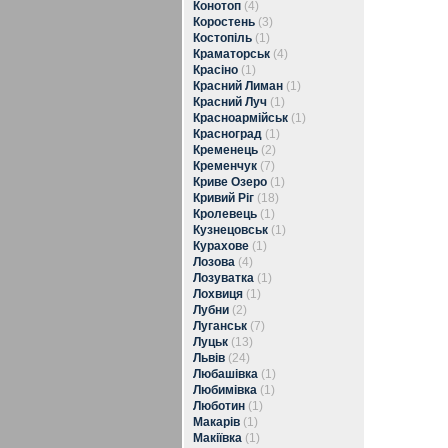
Конотоп
(4)
Коростень
(3)
Костопіль
(1)
Краматорськ
(4)
Красіно
(1)
Красний Лиман
(1)
Красний Луч
(1)
Красноармійськ
(1)
Красноград
(1)
Кременець
(2)
Кременчук
(7)
Криве Озеро
(1)
Кривий Ріг
(18)
Кролевець
(1)
Кузнецовськ
(1)
Курахове
(1)
Лозова
(4)
Лозуватка
(1)
Лохвиця
(1)
Лубни
(2)
Луганськ
(7)
Луцьк
(13)
Львів
(24)
Любашівка
(1)
Любимівка
(1)
Люботин
(1)
Макарів
(1)
Макіївка
(1)