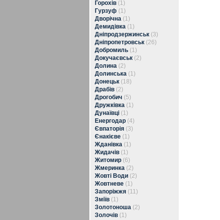
Горохів
(1)
Гурзуф
(1)
Дворічна
(1)
Демидівка
(1)
Дніпродзержинськ
(3)
Дніпропетровськ
(26)
Добромиль
(1)
Докучаєвськ
(2)
Долина
(2)
Долинська
(1)
Донецьк
(18)
Драбів
(2)
Дрогобич
(5)
Дружківка
(1)
Дунаївці
(1)
Енергодар
(4)
Євпаторія
(3)
Єнакієве
(1)
Жданівка
(1)
Жидачів
(1)
Житомир
(6)
Жмеринка
(2)
Жовті Води
(2)
Жовтневе
(1)
Запоріжжя
(11)
Зміїв
(1)
Золотоноша
(2)
Золочів
(1)