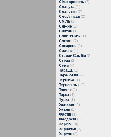
Сімферополь
(7)
Славута
(1)
Славутич
(2)
Слов'янськ
(2)
Сміла
(3)
Сніжне
(1)
Снятин
(1)
Совєтський
(1)
Сокаль
(2)
Сокиряни
(1)
Солоне
(1)
Старий Самбір
(2)
Стрий
(2)
Суми
(4)
Тараща
(1)
Теребовля
(2)
Тернівка
(1)
Тернопіль
(13)
Токмак
(1)
Торез
(4)
Турка
(1)
Ужгород
(4)
Умань
(1)
Фастів
(1)
Феодосія
(3)
Харків
(18)
Харцизьк
(3)
Херсон
(8)