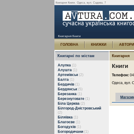
Книгарня Книги.
Одеса, вул. Садова, 7
Книгарня Книги
ГОЛОВНА
КНИЖКИ
АВТОР
Книгарні по містам
Книгарня
Книги
Алупка
(1)
Алушта
(1)
Артемівськ
(2)
Телефон:
04
Балта
(1)
Одеса, вул. 
Бердичів
(1)
Бердянськ
(5)
Березанка
(1)
Магази
Березнуговате
(1)
Біла Церква
(2)
Білгород-Дністровський
(2)
Біляївка
(1)
Благоєве
(1)
Богодухів
(1)
Богородичани
(1)