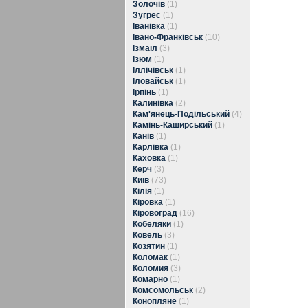
Золочів
(1)
Зугрес
(1)
Іванівка
(1)
Івано-Франківськ
(10)
Ізмаїл
(3)
Ізюм
(1)
Іллічівськ
(1)
Іловайськ
(1)
Ірпінь
(1)
Калинівка
(2)
Кам'янець-Подільський
(4)
Камінь-Каширський
(1)
Канів
(1)
Карлівка
(1)
Каховка
(1)
Керч
(3)
Київ
(73)
Кілія
(1)
Кіровка
(1)
Кіровоград
(16)
Кобеляки
(1)
Ковель
(3)
Козятин
(1)
Коломак
(1)
Коломия
(3)
Комарно
(1)
Комсомольськ
(2)
Конопляне
(1)