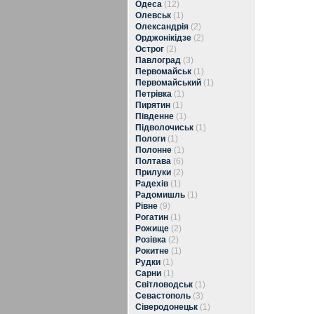
Одеса
(12)
Олевськ
(1)
Олександрія
(2)
Орджонікідзе
(2)
Острог
(2)
Павлоград
(3)
Первомайськ
(1)
Первомайський
(1)
Петрівка
(1)
Пирятин
(1)
Південне
(1)
Підволочиськ
(1)
Пологи
(1)
Полонне
(1)
Полтава
(6)
Прилуки
(2)
Радехів
(1)
Радомишль
(1)
Рівне
(9)
Рогатин
(1)
Рожище
(2)
Розівка
(2)
Рокитне
(1)
Рудки
(1)
Сарни
(1)
Світловодськ
(1)
Севастополь
(3)
Сіверодонецьк
(1)